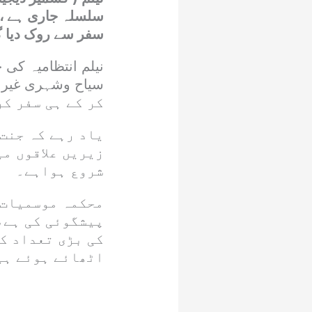
سلسلہ جاری ہے ، 
سفر سے روک دیا گ
نیلم انتظامیہ کی 
کر کے ہی سفر کر
یاد رہے کہ جنت
زیریں علاقوں می
شروع ہواہے۔
محکمہ موسمیات 
پیشگوئی کی ہے،
کی بڑی تعداد کی
اٹھائے ہوئے ہی