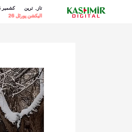
Ski
تازہ ترین
کشمیر ڈ
t
الیکشن پورٹل 26
conten