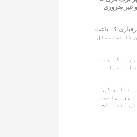
و غیر ضروری
برفباری کے باعث
یز کریں، صرف 4×4گاڑیاں چین کا استعمال
رہنے کے بعد
لسلہ دوبارہ
برفباری کی
ے پر سیاحوں
تی اقدامات