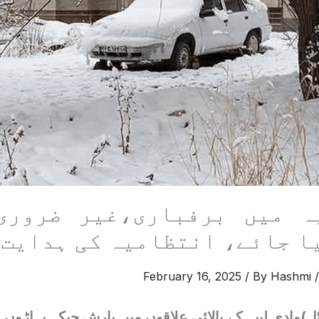
ہ میں برفباری،غیر ضروری
ا جائے، انتظامیہ کی ہدایت
February 16, 2025
/ By
Hashmi
ل)وادی لیپہ کے بالائی علاقوں میں بارش جبکہ پہاڑوں پ