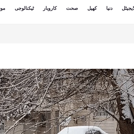
یجیٹل
دنیا
کھیل
صحت
کاروبار
ٹیکنالوجی
مو