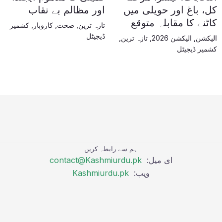
کل، باغ اور حویلی میں
اور مظالم بے نقاب
کاٹنے کا مقابلہ متوقع
تازہ ترین
,
صحت
,
کاروبار
,
کشمیر
ڈیجیٹل
الیکشن
,
الیکشن 2026
,
تازہ ترین
,
کشمیر ڈیجیٹل
ہم سے رابطہ کریں
ای میل:
contact@Kashmiurdu.pk
ویب:
Kashmiurdu.pk