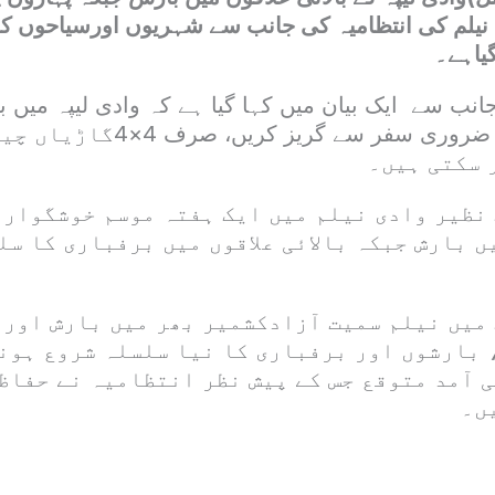
نیلم کی انتظامیہ کی جانب سے شہریوں اورسیاحوں ک
یاہے۔
جانب سے ایک بیان میں کہا گیا ہے کہ وادی لیپہ میں 
سیاح وشہری غیر ضروری سفر سے گر
 سکتی ہیں۔
 نظیر وادی نیلم میں ایک ہفتہ موسم خوشگوار 
ں بارش جبکہ بالائی علاقوں میں برفباری کا س
میں نیلم سمیت آزادکشمیر بھر میں بارش اور
 بارشوں اور برفباری کا نیا سلسلہ شروع ہون
 آمد متوقع جس کے پیش نظر انتظامیہ نے حفاظ
ں۔