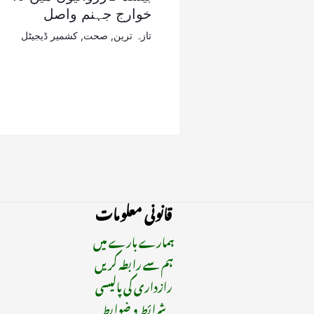
خوارج جہنم واصل
تازہ ترین
,
صحت
,
کشمیر ڈیجیٹل
قانونی معلومات
ہمارے بارے میں
ہم سے رابطہ کریں
رازداری کی پالیسی
شرائط و ضوابط