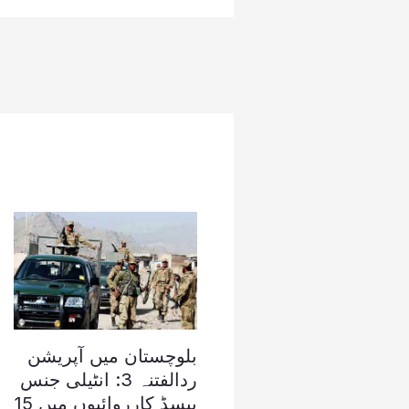
بلوچستان میں آپریشن
ردالفتنہ 3: انٹیلی جنس
بیسڈ کارروائیوں میں 15