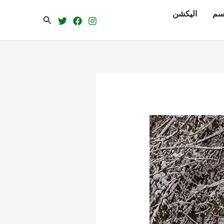
سم
الیکشن
Search