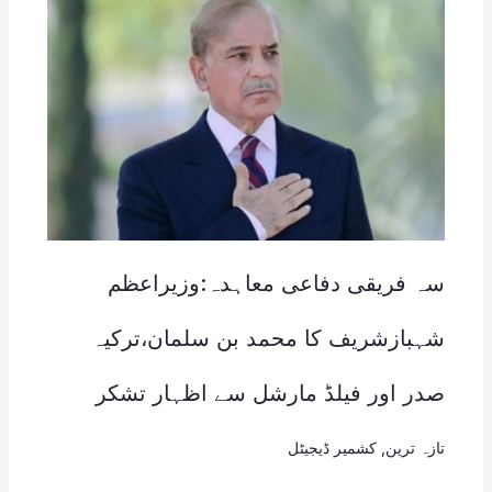
سہ فریقی دفاعی معاہدہ:وزیراعظم
شہبازشریف کا محمد بن سلمان،ترکیہ
صدر اور فیلڈ مارشل سے اظہار تشکر
تازہ ترین
,
کشمیر ڈیجیٹل