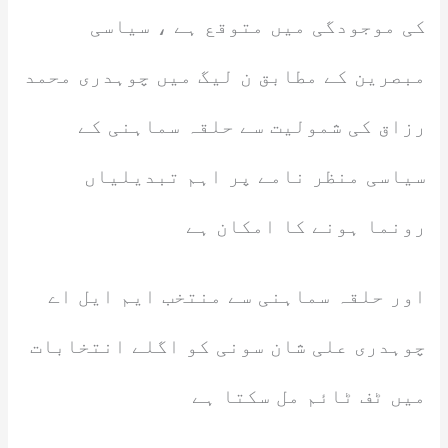
کی موجودگی میں متوقع ہے ، سیاسی
مبصرین کے مطابق ن لیگ میں چوہدری محمد
رزاق کی شمولیت سے حلقہ سماہنی کے
سیاسی منظر نامے پر اہم تبدیلیاں
رونما ہونے کا امکان ہے
اور حلقہ سماہنی سے منتخب ایم ایل اے
چوہدری علی شان سونی کو اگلے انتخابات
میں ٹف ٹائم مل سکتا ہے