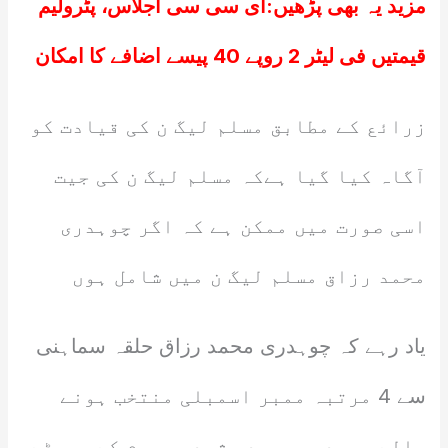
مزید یہ بھی پڑھیں:
ای سی سی اجلاس، پٹرولیم
قیمتیں فی لیٹر 2 روپے 40 پیسے اضافے کا امکان
زرائع کے مطابق مسلم لیگ ن کی قیادت کو
آگاہ کیا گیا ہےکہ مسلم لیگ ن کی جیت
اسی صورت میں ممکن ہے کہ اگر چوہدری
محمد رزاق مسلم لیگ ن میں شامل ہوں
یاد رہے کہ چوہدری محمد رزاق حلقہ سماہنی
سے 4 مرتبہ ممبر اسمبلی منتخب ہونے
والے چوہدری محمد رشید مرحوم کے چھوٹے