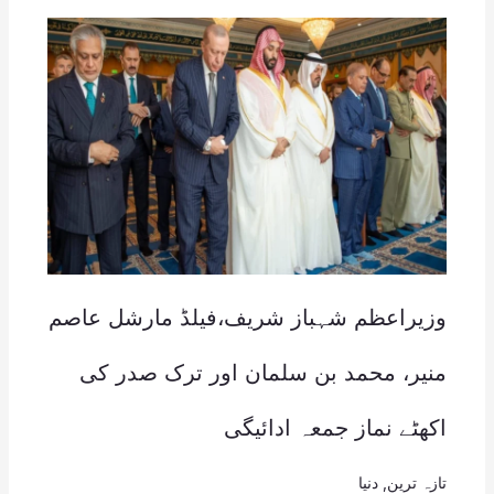
وزیراعظم شہباز شریف،فیلڈ مارشل عاصم
منیر، محمد بن سلمان اور ترک صدر کی
اکھٹے نماز جمعہ ادائیگی
تازہ ترین
,
دنیا