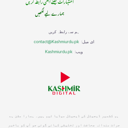
اشتہارات کیلئے ابھی رابطہ کریں
ہمارے لیے لکھیں
ہم سے رابطہ کریں
ای میل:
contact@Kashmiurdu.pk
ویب:
Kashmiurdu.pk
ہم کشمیر ڈیجیٹل کی ڈیجیٹل میڈیا ٹیم ہیں۔ ہمارا مشن ہے
جرات مندانہ صحافت اور تخلیقی کہانی گوئی جو آپ کو باخبر