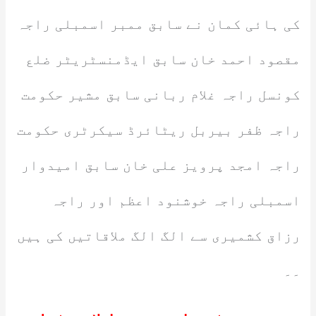
کی ہائی کمان نے سابق ممبر اسمبلی راجہ
مقصود احمد خان سابق ایڈمنسٹریٹر ضلع
کونسل راجہ غلام ربانی سابق مشیر حکومت
راجہ ظفر بیربل ریٹائرڈ سیکرٹری حکومت
راجہ امجد پرویز علی خان سابق امیدوار
اسمبلی راجہ خوشنود اعظم اور راجہ
رزاق کشمیری سے الگ الگ ملاقاتیں کی ہیں
۔۔