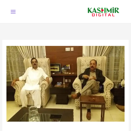
Ski
t
conten