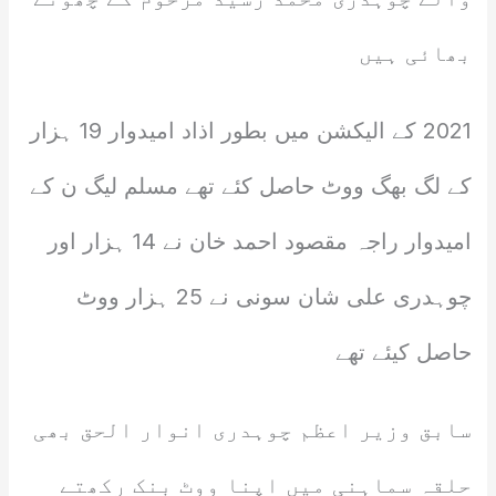
بھائی ہیں
2021 کے الیکشن میں بطور اذاد امیدوار 19 ہزار
کے لگ بھگ ووٹ حاصل کئے تھے مسلم لیگ ن کے
امیدوار راجہ مقصود احمد خان نے 14 ہزار اور
چوہدری علی شان سونی نے 25 ہزار ووٹ
حاصل کیئے تھے
سابق وزیر اعظم چوہدری انوار الحق بھی
حلقہ سماہنی میں اپنا ووٹ بنک رکھتے