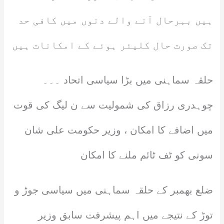
ہیں بہرحال آنے والے دنوں میں کافی حد
تک صورت حال کلیئر ہوئے کے امکانات ہیں
حلقہ سماہنی میں بڑا سیاسی اتحاد ۔۔۔
چوہدری رزاق کی شمولیت سے ن لیگ کی قوت
میں اضافے کا امکان ، وزیر حکومت علی شان
سونی کو ٹف ٹائم ملنے کا امکان
ضلع بھمبر کے حلقہ سماہنی میں سیاسی جوڑ و
توڑ کے نتیجے میں اہم پیشرفت سابق وزیر