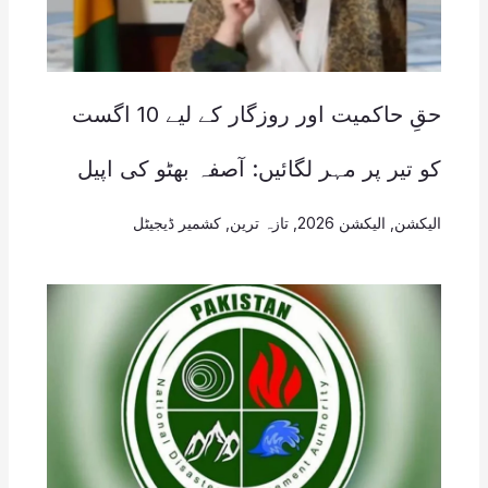
حقِ حاکمیت اور روزگار کے لیے 10 اگست
کو تیر پر مہر لگائیں: آصفہ بھٹو کی اپیل
الیکشن
,
الیکشن 2026
,
تازہ ترین
,
کشمیر ڈیجیٹل