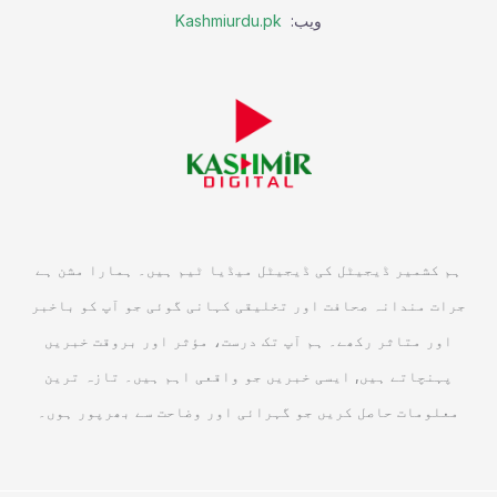
ویب:
Kashmiurdu.pk
ہم کشمیر ڈیجیٹل کی ڈیجیٹل میڈیا ٹیم ہیں۔ ہمارا مشن ہے
جرات مندانہ صحافت اور تخلیقی کہانی گوئی جو آپ کو باخبر
اور متاثر رکھے۔ ہم آپ تک درست، مؤثر اور بروقت خبریں
پہنچاتے ہیں, ایسی خبریں جو واقعی اہم ہیں۔ تازہ ترین
معلومات حاصل کریں جو گہرائی اور وضاحت سے بھرپور ہوں۔