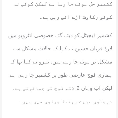
کشمیر حل ہونے جا رہا ہے لیکن کوئی نہ
کوئی رکاوٹ آڑے آتی رہی ہے۔
کشمیر ڈیجیٹل کو دیئے گئے خصوصی انٹرویو میں
لارڈ قربان حسین نے کہا کہ حالات مشکل سے
مشکل تر ہوتے جا رہے ہیں، نہرو نے کہا تھا کہ
ہماری فوج عارضی طور پر کشمیر جا رہی ہے
لیکن اب وہاں 9 لاکھ فوج کی چھائونی ہے،
درجنوں حریت رہنما جیلوں میں ہیں۔