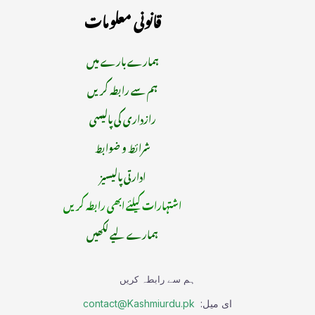
قانونی معلومات
ہمارے بارے میں
ہم سے رابطہ کریں
رازداری کی پالیسی
شرائط و ضوابط
ادارتی پالیسیز
اشتہارات کیلئے ابھی رابطہ کریں
ہمارے لیے لکھیں
ہم سے رابطہ کریں
ای میل:
contact@Kashmiurdu.pk