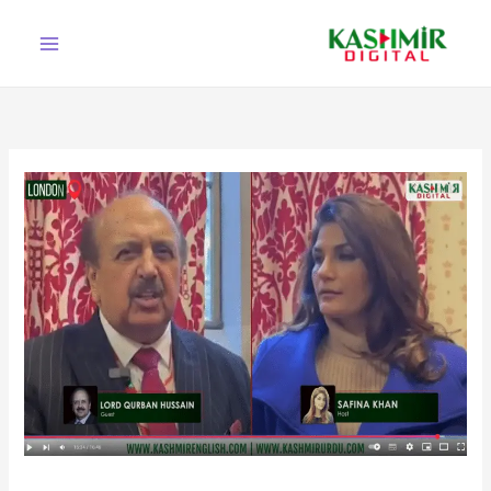
Ski
t
conten