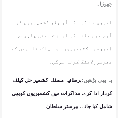
چھوڑا۔
انہوں نے کہا کہ آر پار کشمیریوں کو
آپس میں ملنے کی اجازت ہونی چاہیے،
اوورسیز کشمیریوں اور پاکستانیوں کو
بھرپورلابنگ کرنا ہوگی۔
یہ بھی پڑھیں:
برطانیہ مسئلہ کشمیر حل کیلئے
کردار ادا کرے، مذاکرات میں کشمیریوں کوبھی
شامل کیا جائے، بیرسٹر سلطان