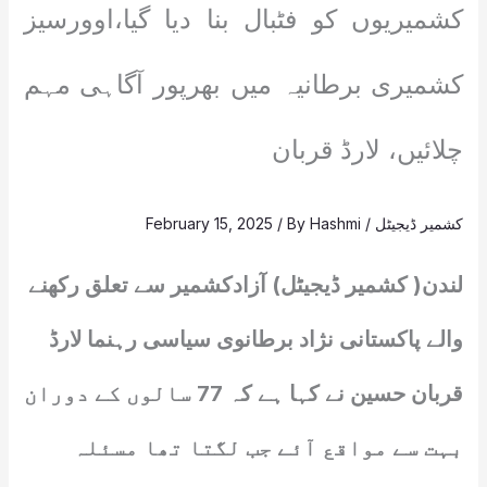
کشمیریوں کو فٹبال بنا دیا گیا،اوورسیز
کشمیری برطانیہ میں بھرپور آگاہی مہم
چلائیں، لارڈ قربان
کشمیر ڈیجیٹل
/
Hashmi
/ By
February 15, 2025
لندن( کشمیر ڈیجیٹل) آزادکشمیر سے تعلق رکھنے
والے پاکستانی نژاد برطانوی سیاسی رہنما لارڈ
قربان حسین نے کہا ہے کہ 77 سالوں کے دوران
بہت سے مواقع آئے جب لگتا تھا مسئلہ