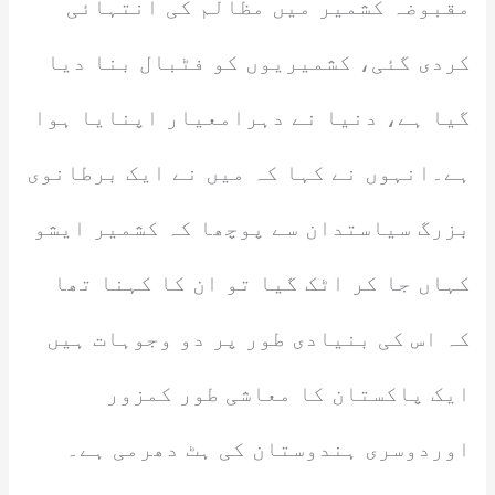
مقبوضہ کشمیر میں مظالم کی انتہائی
کردی گئی، کشمیریوں کو فٹبال بنا دیا
گیا ہے، دنیا نے دہرامعیار اپنایا ہوا
ہے۔انہوں نے کہا کہ میں نے ایک برطانوی
بزرگ سیاستدان سے پوچھا کہ کشمیر ایشو
کہاں جا کر اٹک گیا تو ان کا کہنا تھا
کہ اس کی بنیادی طور پر دو وجوہات ہیں
ایک پاکستان کا معاشی طور کمزور
اوردوسری ہندوستان کی ہٹ دھرمی ہے۔