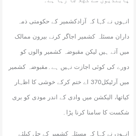
پابندیوں سے کچلا جا رہا ہے۔
انہوں نے کہا کہ آزادکشمیر کے حکومتی ذمہ
داران مسئلہ کشمیر اجاگر کرنے بیرون ممالک
میں آتے ہیں لیکن مقبوضہ کشمیر والوں کو
دورے کی کوئی اجازت نہیں ہے۔مقبوضہ کشمیر
میں آرٹیکل370 اے ختم کرکے خوشی کا اظہار
کیاتھا، الیکشن میں وادی کے اندر مودی کو بری
شکست کا سامنا کرنا پڑا۔
انہوں نے کہا کہ مسئلہ کشمیر کے حل کیلئے