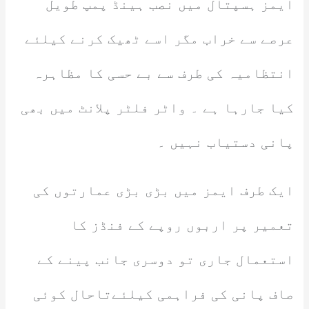
ایمز ہسپتال میں نصب ہینڈ پمپ طویل
عرصے سے خراب مگر اسے ٹھیک کرنے کیلئے
انتظامیہ کی طرف سے بے حسی کا مظاہرہ
کیا جارہا ہے ۔ واٹر فلٹر پلانٹ میں بھی
پانی دستیاب نہیں ۔
ایک طرف ایمز میں بڑی بڑی عمارتوں کی
تعمیر پر اربوں روپے کے فنڈز کا
استعمال جاری تو دوسری جانب پینے کے
صاف پانی کی فراہمی کیلئےتاحال کوئی