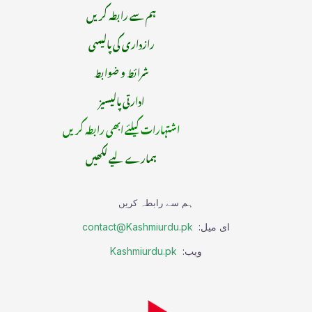
ہم سے رابطہ کریں
رازداری کی پالیسی
شرائط و ضوابط
ادارتی پالیسیز
اشتہارات کیلئے ابھی رابطہ کریں
ہمارے لیے لکھیں
ہم سے رابطہ کریں
ای میل:
contact@Kashmiurdu.pk
ویب:
Kashmiurdu.pk