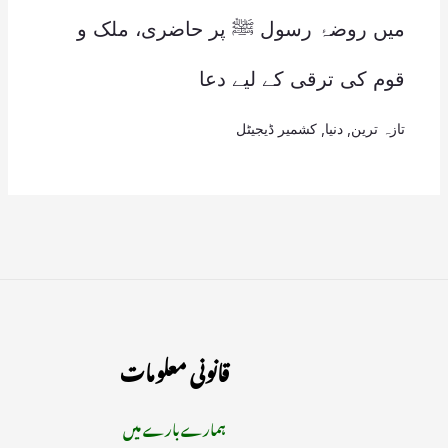
میں روضۂ رسول ﷺ پر حاضری، ملک و
قوم کی ترقی کے لیے دعا
تازہ ترین
,
دنیا
,
کشمیر ڈیجیٹل
قانونی معلومات
ہمارے بارے میں