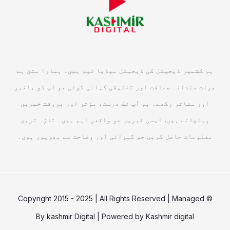
ہم کشمیر ڈیجیٹل کی ڈیجیٹل میڈیا ٹیم ہیں۔ ہمارا مشن ہے
جرات مندانہ صحافت اور تخلیقی کہانی گوئی جو آپ کو باخبر
اور متاثر رکھے۔ ہم آپ تک درست، مؤثر اور بروقت خبریں
پہنچاتے ہیں, ایسی خبریں جو واقعی اہم ہیں۔ تازہ ترین
معلومات حاصل کریں جو گہرائی اور وضاحت سے بھرپور ہوں۔
© Copyright 2015 - 2025 | All Rights Reserved | Managed
By
kashmir Digital
| Powered by
Kashmir digital