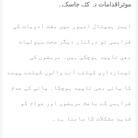
موثراقدامات نہ کئے جاسکے۔
ایمز ہسپتال امبور میں مفت ادویات کی
فراہمی تو درکنار دیگر صحت سہولیات
بھی ناپید ہوچکی ہیں۔ مریضوں کی
تیمارداری کیلئے آنے والوں کیلئے پینے
کا پانی بھی ناپید ہوچکا۔ پانی کی عدم
فراہمی کے باعث مریضوں اور عوام کو
شدید مشکلات کا سامنا ہے ۔