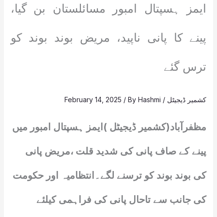
ایمز ہسپتال امبور مسائلستان بن گیا،
پینے کا پانی ناپید، مریض بوند بوند کو
ترس گئے
کشمیر ڈیجیٹل
/
Hashmi
/ By
February 14, 2025
مظفرآباد(کشمیر ڈیجیٹل )ایمز ہسپتال امبور میں
پینے کے صاف پانی کی شدید قلت ،مریض پانی
کی بوند بوند کو ترسنے لگے۔انتظامیہ اور حکومت
کی جانب سے تاحال پانی کی فراہمی کیلئے