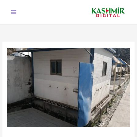
Ski
t
conten