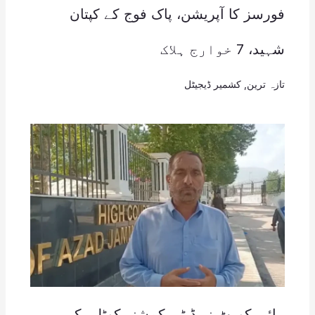
فورسز کا آپریشن، پاک فوج کے کپتان
شہید، 7 خوارج ہلاک
تازہ ترین
,
کشمیر ڈیجیٹل
ہائی کورٹ نے ڈپٹی کمشنر کوٹلی کی