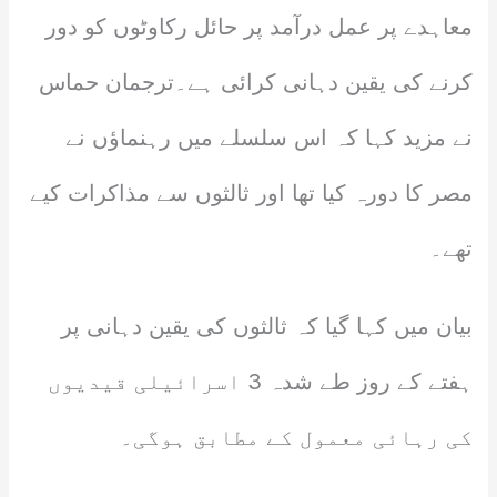
معاہدے پر عمل درآمد پر حائل رکاوٹوں کو دور
کرنے کی یقین دہانی کرائی ہے۔ترجمان حماس
نے مزید کہا کہ اس سلسلے میں رہنماؤں نے
مصر کا دورہ کیا تھا اور ثالثوں سے مذاکرات کیے
تھے۔
بیان میں کہا گیا کہ ثالثوں کی یقین دہانی پر
ہفتے کے روز طے شدہ 3 اسرائیلی قیدیوں
کی رہائی معمول کے مطابق ہوگی۔