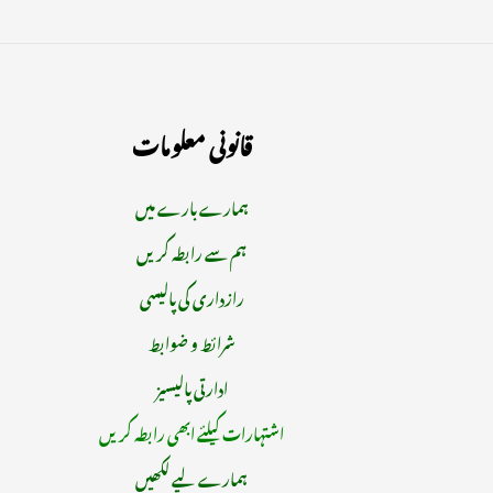
قانونی معلومات
ہمارے بارے میں
ہم سے رابطہ کریں
رازداری کی پالیسی
شرائط و ضوابط
ادارتی پالیسیز
اشتہارات کیلئے ابھی رابطہ کریں
ہمارے لیے لکھیں