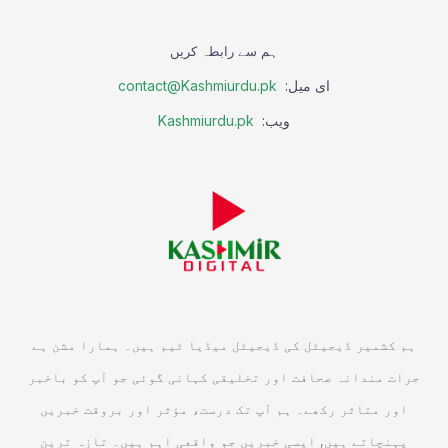
ہم سے رابطہ کریں
ای میل:
contact@Kashmiurdu.pk
ویب:
Kashmiurdu.pk
ہم کشمیر ڈیجیٹل کی ڈیجیٹل میڈیا ٹیم ہیں۔ ہمارا مشن ہے
جرات مندانہ صحافت اور تخلیقی کہانی گوئی جو آپ کو باخبر
اور متاثر رکھے۔ ہم آپ تک درست، مؤثر اور بروقت خبریں
پہنچاتے ہیں, ایسی خبریں جو واقعی اہم ہیں۔ تازہ ترین