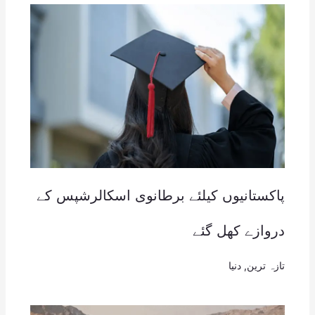
پاکستانیوں کیلئے برطانوی اسکالرشپس کے
دروازے کھل گئے
تازہ ترین
,
دنیا