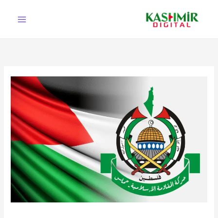
Ski
t
conten