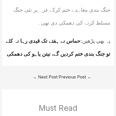
جنگ بندی معاہدے ختم کرکے غزہ پر نئی جنگ
مسلط کرنے کی دھمکی دی تھی۔
یہ بھی پڑھیں:
حماس نے ہفتے تک قیدی رہا نہ کئے
تو جنگ بندی ختم کردیں گے، نیتن یاہو کی دھمکی
→
Next Post
Previous Post
←
Must Read