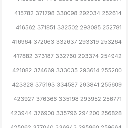
252614 292034 330098 371798 415782
252781 293085 332502 371851 416562
253264 293319 332637 372063 416964
254942 293374 332760 373187 417882
255200 293614 333035 374669 421082
255609 293841 334587 375193 423328
256771 293952 335198 376366 423927
256828 294200 335796 376900 423944
259664 295860 336843 377040 425062