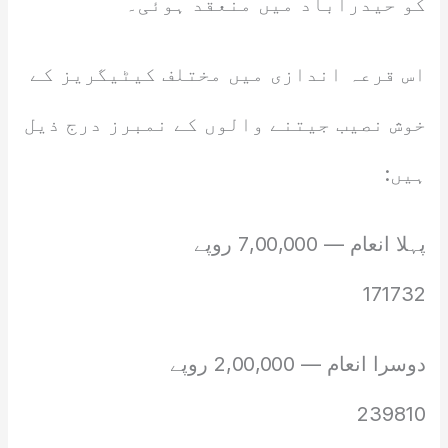
کو حیدرآباد میں منعقد ہوئی۔
اس قرعہ اندازی میں مختلف کیٹیگریز کے
خوش نصیب جیتنے والوں کے نمبرز درج ذیل
ہیں:
پہلا انعام — 7,00,000 روپے
171732
دوسرا انعام — 2,00,000 روپے
239810