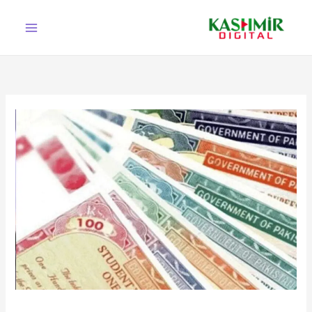
Ski
t
conten