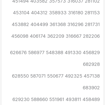
281102 316037 357573 403582 451494
281153 316180 358933 404312 453104
281731 316296 361368 404499 453882
282206 316667 362209 406174 456098
456829 491330 548388 586977 626676
682928
457138 492325 550677 587071 628550
683902
458489 493811 551961 588660 629230