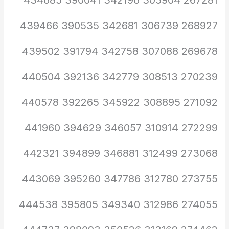
267281 305904 342196 390041 434685
268927 306739 342681 390535 439466
269678 307088 342758 391794 439502
270239 308513 342779 392136 440504
271092 308895 345922 392265 440578
272299 310914 346057 394629 441960
273068 312499 346881 394899 442321
273755 312780 347786 395260 443069
274055 312986 349340 395805 444538