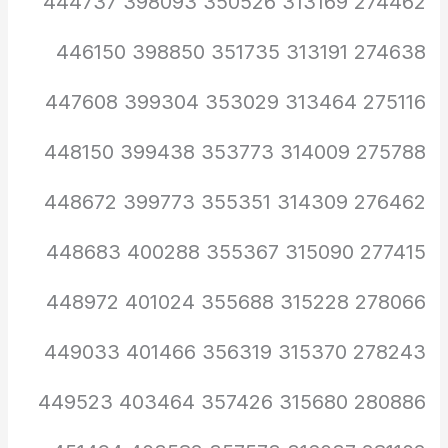
274462 313169 350526 398093 444737
274638 313191 351735 398850 446150
275116 313464 353029 399304 447608
275788 314009 353773 399438 448150
276462 314309 355351 399773 448672
277415 315090 355367 400288 448683
278066 315228 355688 401024 448972
278243 315370 356319 401466 449033
280886 315680 357426 403464 449523