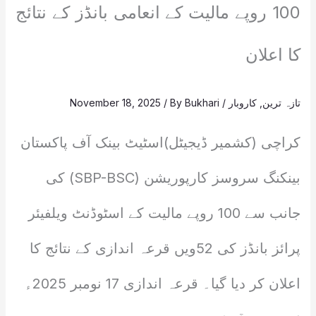
100 روپے مالیت کے انعامی بانڈز کے نتائج
کا اعلان
تازہ ترین
,
کاروبار
/
Bukhari
/ By
November 18, 2025
کراچی (کشمیر ڈیجیٹل)اسٹیٹ بینک آف پاکستان
بینکنگ سروسز کارپوریشن (SBP-BSC) کی
جانب سے 100 روپے مالیت کے اسٹوڈنٹ ویلفیئر
پرائز بانڈز کی 52ویں قرعہ اندازی کے نتائج کا
اعلان کر دیا گیا۔ قرعہ اندازی 17 نومبر 2025ء