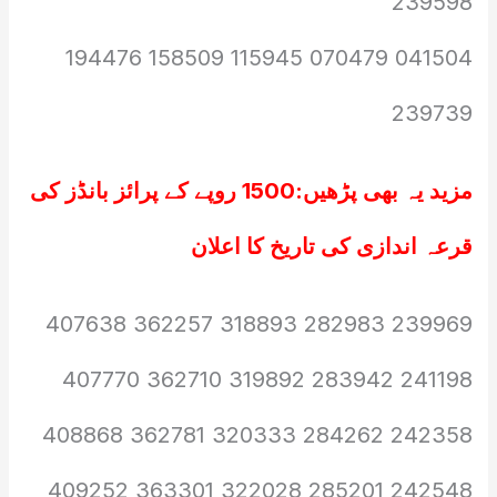
239598
041504 070479 115945 158509 194476
239739
مزید یہ بھی پڑھیں:
1500 روپے کے پرائز بانڈز کی
قرعہ اندازی کی تاریخ کا اعلان
239969 282983 318893 362257 407638
241198 283942 319892 362710 407770
242358 284262 320333 362781 408868
242548 285201 322028 363301 409252