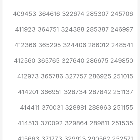
245706 285307 322674 364616 409453
246997 285387 324388 364751 411923
248541 286012 324406 365295 412366
249850 286675 327640 365765 412560
251015 286925 327757 365786 412973
251137 287842 328734 366951 414201
251155 288963 328881 370031 414411
251535 289811 329864 370092 414513
252571 290562 329913 371773 415663