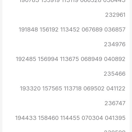
036443 066528 113119 155919 190783
232961
036857 067689 113452 156192 191848
234976
040892 068949 113675 156994 192485
235466
041122 069502 113718 157565 193320
236747
041395 070304 114455 158460 194433