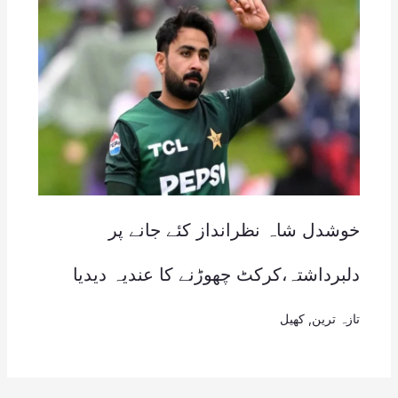
خوشدل شاہ نظرانداز کئے جانے پر
دلبرداشتہ،کرکٹ چھوڑنے کا عندیہ دیدیا
تازہ ترین
,
کھیل