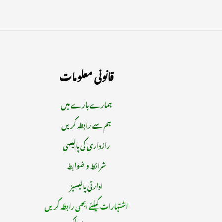
قانونی معلومات
ہمارے بارے میں
ہم سے رابطہ کریں
رازداری کی پالیسی
شرائط و ضوابط
ادارتی پالیسیز
اشتہارات کیلئے ابھی رابطہ کریں