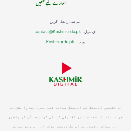
ہمارے لیے لکھیں
ہم سے رابطہ کریں
ای میل:
contact@Kashmiurdu.pk
ویب:
Kashmiurdu.pk
ہم کشمیر ڈیجیٹل کی ڈیجیٹل میڈیا ٹیم ہیں۔ ہمارا مشن ہے
جرات مندانہ صحافت اور تخلیقی کہانی گوئی جو آپ کو باخبر
اور متاثر رکھے۔ ہم آپ تک درست، مؤثر اور بروقت خبریں