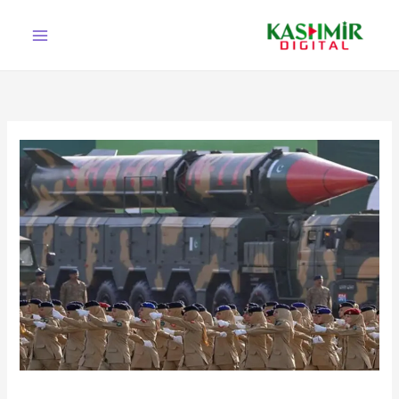
Ski
t
conten