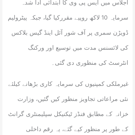
اجلاس میں ایس پی وی کا ابتدائی ادا شدہ
سرمایہ 10 لاکھ روپیے مقررکیا گیا، جبکہ پیٹرولیم
ڈویڑن سمری پر آف شور آئل اینڈ گیس بلاکس
کی لائسنس مدت میں توسیع اور ورکنگ
انٹرسٹ کی منظوری دی گئی۔
غیرملکی کمپنیوں کی سرمایہ کاری بڑھانے کیلئے
نئی مراعاتی تجاویز منظور کیں گئیں، وزارت
خزانہ کے مطابق فنڈز ٹیکنیکل سپلیمنٹری گرانٹ
کے طور پر منظور کیے گئے، یہ رقم داخلی