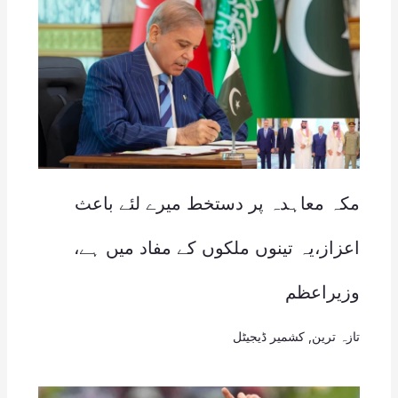
مکہ معاہدہ پر دستخط میرے لئے باعث
اعزاز،یہ تینوں ملکوں کے مفاد میں ہے،
وزیراعظم
تازہ ترین
,
کشمیر ڈیجیٹل