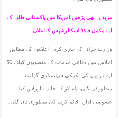
مزید یہ بھی پڑھیں:
امریکا میں پاکستانی طلبہ کے
لیے مکمل فنڈڈ اسکالرشپس کا اعلان
وزارت خزانہ کے جاری کردہ اعلامیے کے مطابق
اجلاس میں دفاعی خدمات کے منصوبوں کیلئے 50
ارب روپی کی تکنیکی سپلیمنٹری گرانٹ
منظورکی گئی، پاسکو کے خاتمے اوراس کیلئے
خصوصی ادارہ قائم کرنے کی منظوری دی گئی۔