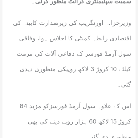
سمیت سپلیمنٹری گرانٹ منظور کرلی۔
وزیرخزانہ اورنگزیب کی زیرصدارت کابینہ کی
اقتصادی رابطہ کمیٹی کا اجلاس ہوا، وفاقی
سول آرمڈ فورسز کے دفاعی آلات کی مرمت
کیلئے 10 کروڑ 3 لاکھ روپیکی منظوری دیدی
گئی۔
اس کے علاوہ سول آرمڈ فورسزکو مزید 84
کروڑ 15 لاکھ 60 ہزار روپے دینے کی بھی
منظوری دی گئی۔