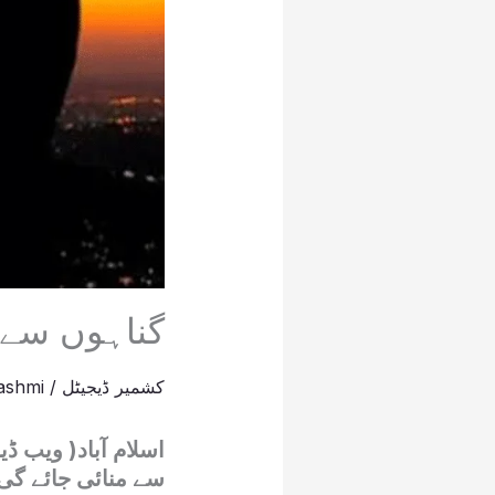
گناہوں سے 
کشمیر ڈیجیٹل
/
ashmi
سے منائی جائے گی