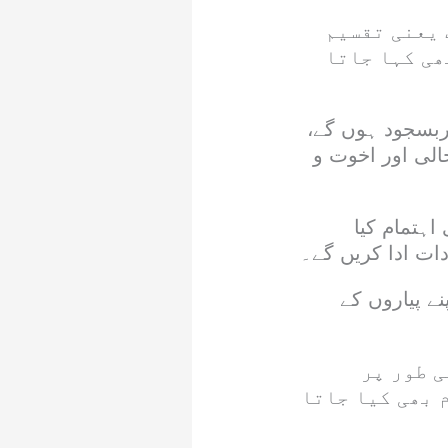
 یعنی تقسیم
ھی کہا جاتا
ربسجود ہوں گے،
لی اور اخوت و
ہتمام کیا
ات ادا کریں گے۔
ے پیاروں کے
 طور پر
 بھی کیا جاتا