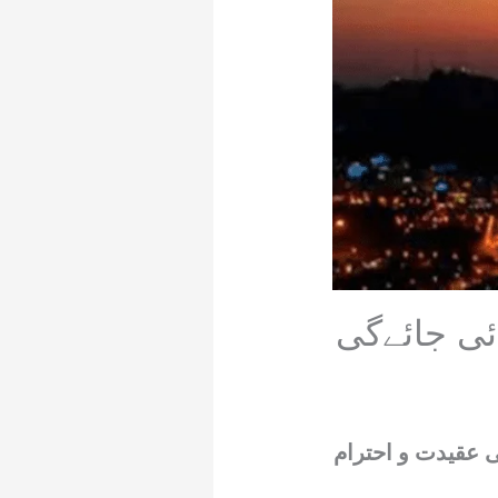
ئی جائےگی
بان المعظم کو مذہبی عقیدت و احترام