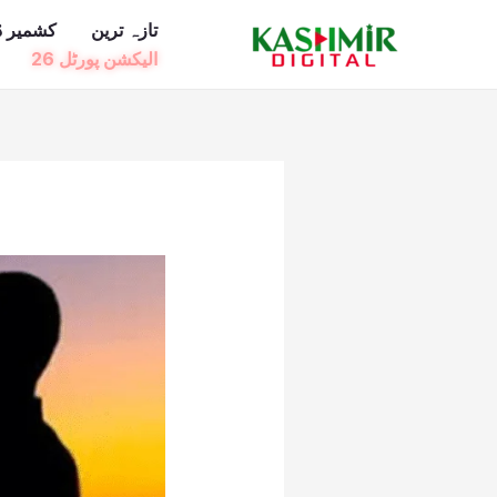
Ski
تازہ ترین
کشمیر ڈ
t
الیکشن پورٹل 26
conten