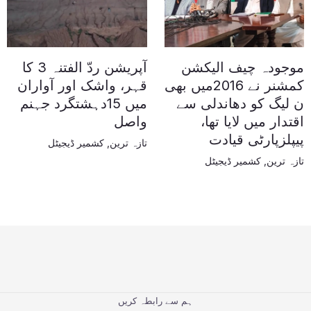
موجودہ چیف الیکشن
آپریشن ردّ الفتنہ 3 کا
کمشنر نے 2016میں بھی
قہر، واشک اور آواران
ن لیگ کو دھاندلی سے
میں 15دہشتگرد جہنم
اقتدار میں لایا تھا،
واصل
پیپلزپارٹی قیادت
تازہ ترین
,
کشمیر ڈیجیٹل
تازہ ترین
,
کشمیر ڈیجیٹل
ہم سے رابطہ کریں