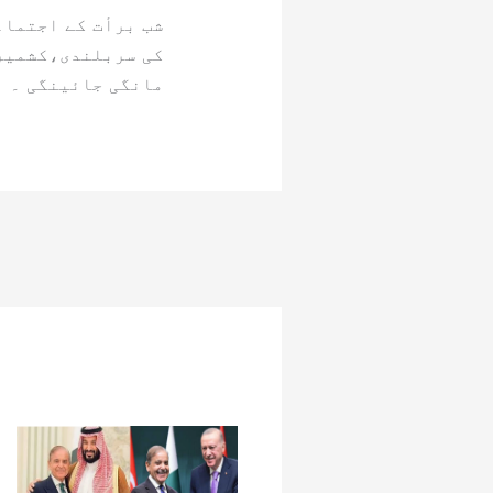
شب برأت کے اجتماع
کی سربلندی،کشمیر 
مانگی جائینگی ۔