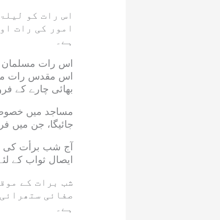
اس رات کو لیلۃ
امور کی رات او
ہے۔
اس رات مسلمان اپ
اس مقدس رات میں
بھائی چارے کے فر
مساجد میں خصوصی 
جائیگا، جن میں فر
آج شب برأت کی 
ایصال ثواب کے لئ
شب برات کے موق
صفائی ستھرائی 
ہے۔