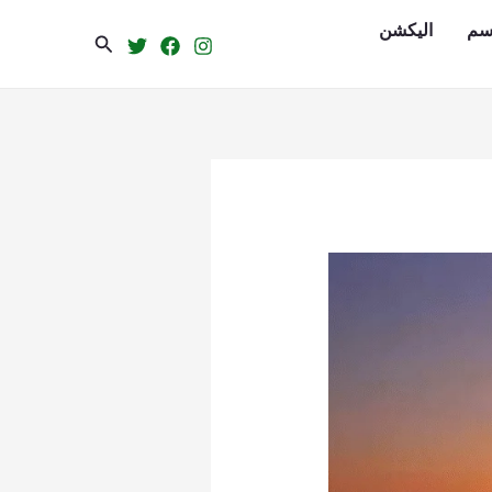
سم
الیکشن
Search