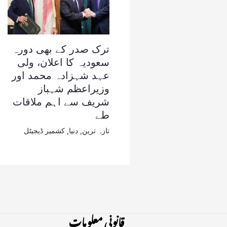
ترک صدر کے بھی دورہ
سعودیہ کا اعلان، ولی
عہد شہزادہ محمد اور
وزیراعظم شہباز
شریف سے اہم ملاقات
طے
تازہ ترین
,
دنیا
,
کشمیر ڈیجیٹل
قانونی معلومات