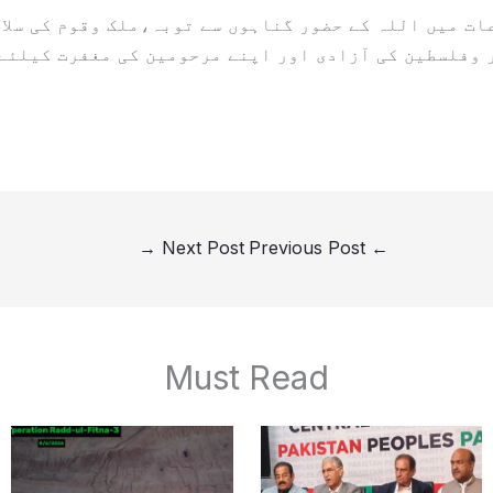
ات میں اللہ کے حضور گناہوں سے توبہ،ملک وقوم کی سلام
وفلسطین کی آزادی اور اپنے مرحومین کی مغفرت کیلئے
→
Next Post
Previous Post
←
Must Read