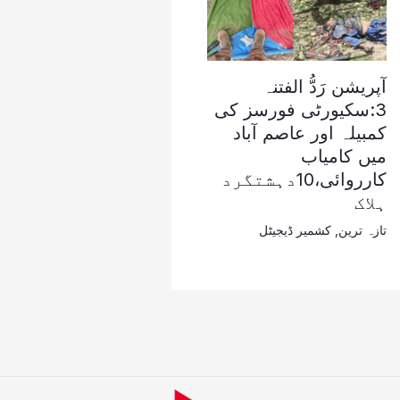
آپریشن رَدُّ الفتنہ
3:سکیورٹی فورسز کی
کمبیلہ اور عاصم آباد
میں کامیاب
کارروائی،10دہشتگرد
ہلاک
تازہ ترین
,
کشمیر ڈیجیٹل