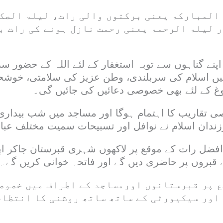
 المبارکۃ یعنی برکتوں والی رات، لیلۃ الصک
ر لیلۃ الرحمۃ یعنی رحمت نازل ہونے کی رات ب
نے گناہوں سے توبہ استغفار کے لئے اللہ کے حضور س
 اسلام کی سربلندی، وطن عزیز کی سلامتی، خوشحا
وغ کے لئے بھی خصوصی دعائیں کی جائیں گی۔
تقاریب کا اہتمام ہوگا اور مساجد میں شب بیداری ا
زندان اسلام نے نوافل اور تسبیحات سمیت مختلف عباد
افضل رات کے موقع پر لاکھوں شہری قبرستان جاکر اپن
ے قبروں پر حاضری دیں گے اور فاتحہ خوانی کریں گے۔
ع پر قبرستانوں اورمساجد کے اطراف میں خصوصی
اور سیکیورٹی کے ساتھ ساتھ روشنی کا انتظام