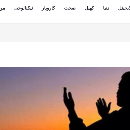
یجیٹل
دنیا
کھیل
صحت
کاروبار
ٹیکنالوجی
مو