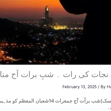
نجات کی رات ۔ شبِ برات آج منا
February 13, 2025
/ By
H
اسلام آباد( ویب ڈیسک)شب برأت آج جمعرات 14شع
۔