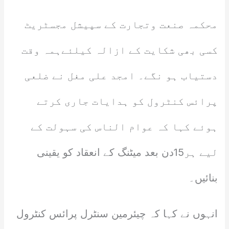
محکمہ صنعت وتجارت کے سپیشل مجسٹریٹ
کسی بھی شکایت کے ازالہ کیلئےہمہ وقت
دستیاب ہو نگے۔ امجد علی مغل نے ضلعی
پرائس کنٹرول کو ہدایات جاری کرتے
ہوئے کہا کہ عوام الناس کی سہولت کے
لیے ہر15دن بعد میٹنگ کے انعقاد کو یقینی
بنائیں۔
انہوں نے کہا کہ چیئرمین سنٹرل پرائس کنٹرول