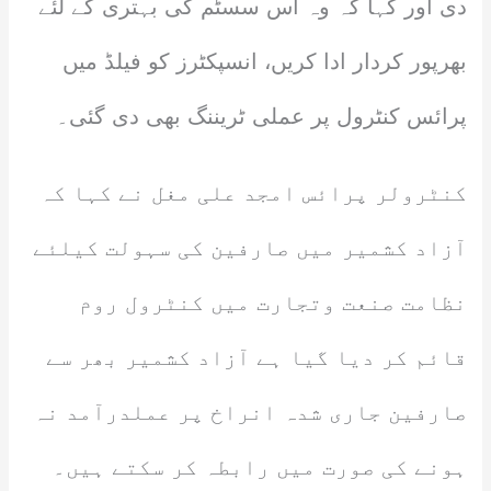
دی اور کہا کہ وہ اس سسٹم کی بہتری کے لئے
بھرپور کردار ادا کریں، انسپکٹرز کو فیلڈ میں
پرائس کنٹرول پر عملی ٹریننگ بھی دی گئی۔
کنٹرولر پرائس امجد علی مغل نے کہا کہ
آزاد کشمیر میں صارفین کی سہولت کیلئے
نظامت صنعت وتجارت میں کنٹرول روم
قائم کر دیا گیا ہے آزاد کشمیر بھر سے
صارفین جاری شدہ انراخ پر عملدرآمد نہ
ہونے کی صورت میں رابطہ کر سکتے ہیں۔