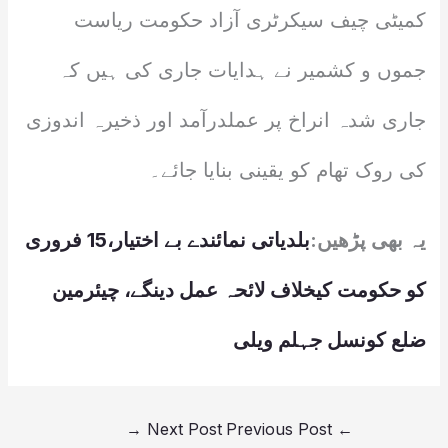
کمیٹی چیف سیکرٹری آزاد حکومت ریاست
جموں و کشمیر نے ہدایات جاری کی ہیں کہ
جاری شدہ انراخ پر عملدرآمد اور ذخیرہ اندوزی
کی روک تھام کو یقینی بنایا جائے۔
یہ بھی پڑھیں:
بلدیاتی نمائندے بے اختیار،15 فروری
کو حکومت کیخلاف لائحہ عمل دینگے، چیئرمین
ضلع کونسل جہلم ویلی
→
Next Post
Previous Post
←