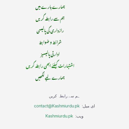
ہمارے بارے میں
ہم سے رابطہ کریں
رازداری کی پالیسی
شرائط و ضوابط
ادارتی پالیسیز
اشتہارات کیلئے ابھی رابطہ کریں
ہمارے لیے لکھیں
ہم سے رابطہ کریں
ای میل:
contact@Kashmiurdu.pk
ویب:
Kashmiurdu.pk