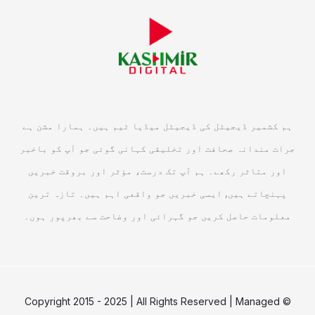
ہم کشمیر ڈیجیٹل کی ڈیجیٹل میڈیا ٹیم ہیں۔ ہمارا مشن ہے
جرات مندانہ صحافت اور تخلیقی کہانی گوئی جو آپ کو باخبر
اور متاثر رکھے۔ ہم آپ تک درست، مؤثر اور بروقت خبریں
پہنچاتے ہیں, ایسی خبریں جو واقعی اہم ہیں۔ تازہ ترین
معلومات حاصل کریں جو گہرائی اور وضاحت سے بھرپور ہوں۔
© Copyright 2015 - 2025 | All Rights Reserved | Managed