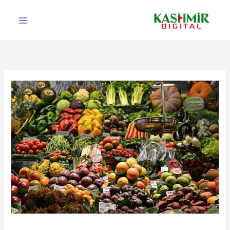
Ski
t
conten