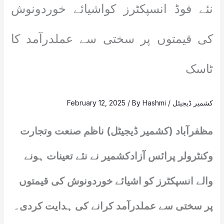
نئے فوڈ انسپکٹرز کواشیائے خوردونوش
کی قیمتوں پر سختی سے عملدرآمد کا
ٹاسک
کشمیر ڈیجیٹل
/
Hashmi
/ By
February 12, 2025
مظفرآباد (کشمیر ڈیجیٹل) ناظم صنعت وتجارت
وکنٹرولر پرائس آزادکشمیر نے نئے تعینات ہونے
والے انسپکٹرز کو اشیائے خوردونوش کی قیمتوں
پر سختی سے عملدرآمد کرانے کی ہدایت کردی۔