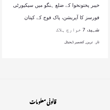
خیبر پختونخوا کے ضلع ہنگو میں سیکیورٹی
فورسز کا آپریشن، پاک فوج کے کپتان
شہید، 7 خوارج ہلاک
تازہ ترین
,
کشمیر ڈیجیٹل
قانونی معلومات