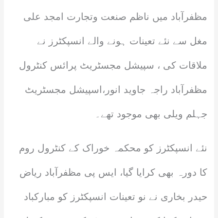
مظفرآباد میں ناظم صنعت وتجارت امجد علی
مغل سے نئے تعینات ہونے والے انسپکٹرز نے
ملاقات کی ، سپیشل مجسٹریٹ پرائس کنٹرول
مظفرآباد راجہ جاوید انور،اسپیشل مجسٹریٹ
جہلم ویلی بھی موجود تھے۔
نئے انسپکٹرز کو محکمہ خوراک کے کنٹرول روم
کا دورہ بھی کرایا گیا، ایس پی مظفرآباد ریاض
حیدر بخاری نے نو تعینات انسپکٹرز کو مبارکباد