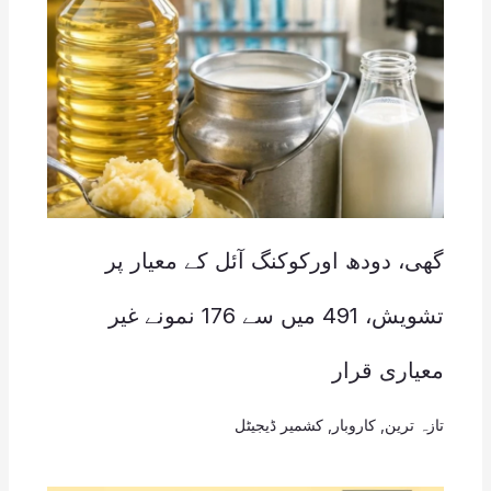
گھی، دودھ اورکوکنگ آئل کے معیار پر
تشویش، 491 میں سے 176 نمونے غیر
معیاری قرار
تازہ ترین
,
کاروبار
,
کشمیر ڈیجیٹل