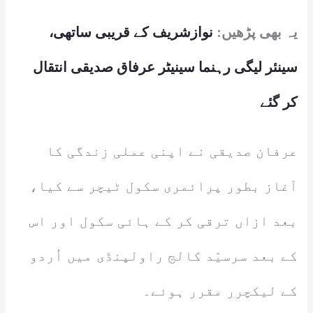
یہ بھی پڑھیں:
نوازشریف کے قریبی ساتھی،
سینئر لیگی رہنما سینیٹر عرفاق صدیقی انتقال
کر گئے
عرفان صدیقی نے اپنی عملی زندگی کا
آغاز بطور پرائمری سکول ٹیچر سے کیا،
بعد ازاں ترقی کر کے ہائی سکول اور اس
کے بعد سرسیّد کالج راولپنڈی میں اُردو
کے لیکچرر مقرر ہوئے۔