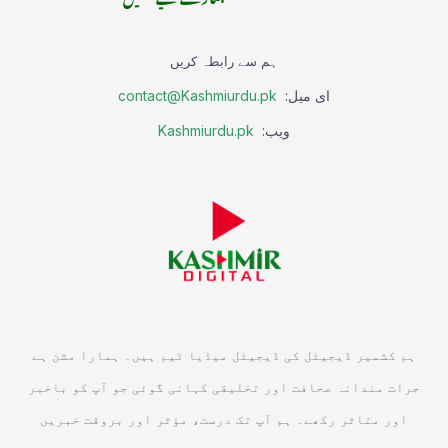
ہم سے رابطہ کریں
ای میل:
contact@Kashmiurdu.pk
ویب:
Kashmiurdu.pk
ہم کشمیر ڈیجیٹل کی ڈیجیٹل میڈیا ٹیم ہیں۔ ہمارا مشن ہے
جرات مندانہ صحافت اور تخلیقی کہانی گوئی جو آپ کو باخبر
اور متاثر رکھے۔ ہم آپ تک درست، مؤثر اور بروقت خبریں