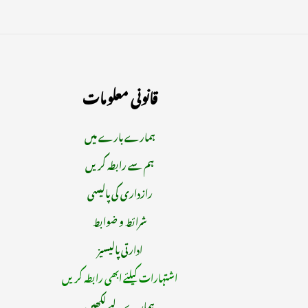
قانونی معلومات
ہمارے بارے میں
ہم سے رابطہ کریں
رازداری کی پالیسی
شرائط و ضوابط
ادارتی پالیسیز
اشتہارات کیلئے ابھی رابطہ کریں
ہمارے لیے لکھیں