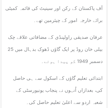
آف پاکستان کے رکن اور سینیٹ کی قائمہ کمیٹی
برائے خارجہ امور کے چیئرمین تھے۔
عرفان صدیقی راولپنڈی کے مضافاتی علاقے چک
بیلی خان روڈ پر ایک گاؤں ڈھوک بدہال میں 25
دسمبر 1949 کو پیدا ہوئے۔
ابتدائی تعلیم گاؤں کے اسکول سے ہی حاصل
کی، بعدازاں اُنہوں نے پنجاب یونیورسٹی کے
شعبہ اردو سے اعلیٰ تعلیم حاصل کی۔