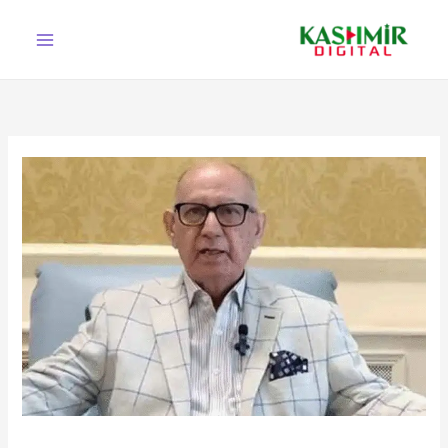
Ski
t
conten