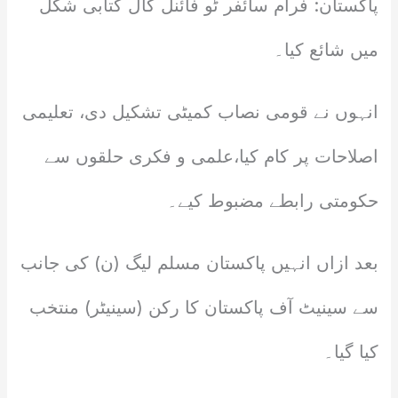
پاکستان: فرام سائفر ٹو فائنل کال کتابی شکل
میں شائع کیا۔
انہوں نے قومی نصاب کمیٹی تشکیل دی، تعلیمی
اصلاحات پر کام کیا،علمی و فکری حلقوں سے
حکومتی رابطے مضبوط کیے۔
بعد ازاں انہیں پاکستان مسلم لیگ (ن) کی جانب
سے سینیٹ آف پاکستان کا رکن (سینیٹر) منتخب
کیا گیا۔