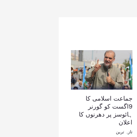
جماعت اسلامی کا
9اگست کو گورنر
ہائوسز پر دھرنوں کا
اعلان
تازہ ترین