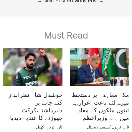
→
Next Post
Previous Post
←
Must Read
مکہ معاہدہ پر دستخط
خوشدل شاہ نظرانداز
میرے لئے باعث اعزاز،یہ
کئے جانے پر
تینوں ملکوں کے مفاد
دلبرداشتہ،کرکٹ
میں ہے، وزیراعظم
چھوڑنے کا عندیہ دیدیا
تازہ ترین
,
کشمیر ڈیجیٹل
تازہ ترین
,
کھیل