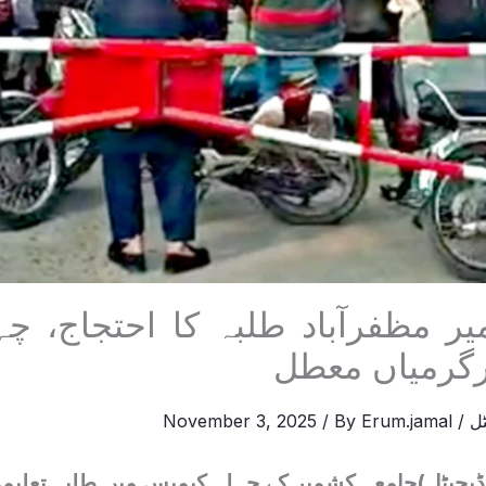
ر مظفرآباد طلبہ کا احتجاج، چ
گرمیاں معطل
ل
/
Erum.jamal
/ By
November 3, 2025
ڈیجیٹل)جامعہ کشمیر کے چہلہ کیمپس میں طلبہ تعلیم