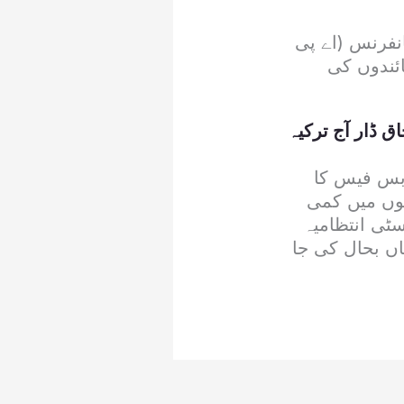
انفرنس (اے پی
ئندوں کی
 ڈار آج ترکیہ
 میں بس فیس کا
سوں میں کمی
سٹی انتظامیہ
ں بحال کی جا