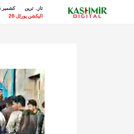
Ski
تازہ ترین
کشمیر ڈ
t
الیکشن پورٹل 26
conten