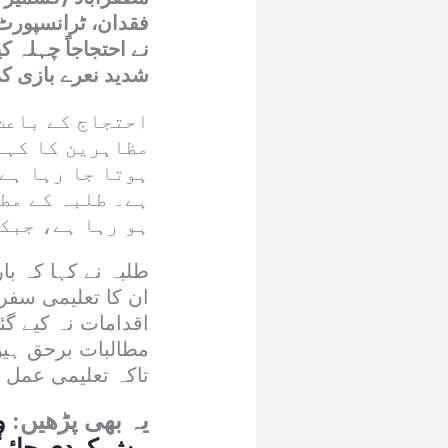
فقدان، ٹرانسپورٹ
نے احتجاجاً چہلہ ک
شدید نعرے بازی ک
احتجاج کے باعث
مظاہرین کا کہن
ہوتا جا رہا ہے
ہے۔ طلبہ کے مط
ہو رہا ہے، جبک
طلبہ نے کہا کہ با
ان کا تعلیمی سفر 
اقدامات نہ کیے گئ
مطالبات برحق ہیں
تاکہ تعلیمی عمل 
یہ بھی پڑھیں:
و
پیش کردی جائیگ