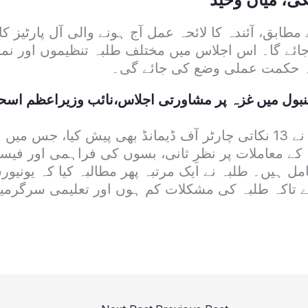
 مطابق، آئندہ کا لائحہ عمل آج ہونے والی آل پارٹیز ک
ائے گا۔ اس اجلاس میں مختلف طلبہ تنظیموں اور نما
 حکمت عملی وضع کی جائے گی۔
بول میں غزہ پر مشاورتی اجلاس،نائب وزیراعظم اسحاق
اس موقع پر طلبہ نے 13 نکاتی چارٹر آف ڈیمانڈ بھی پیش کیا، جس
 کے معاملات پر نظرِ ثانی، بسوں کی فراہمی اور فی
 ہیں۔ طلبہ نے ایک مرتبہ پھر مطالبہ کیا کہ یونیور
 تاکہ طلبہ کی مشکلات کم ہوں اور تعلیمی سرگرمیا