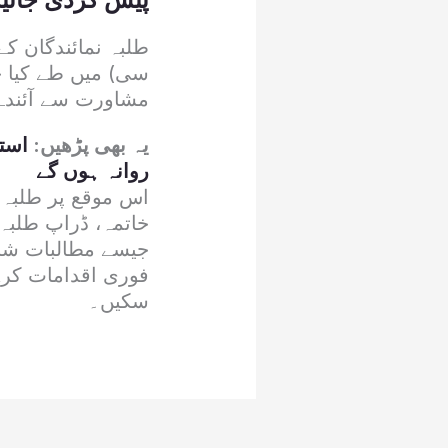
طلبہ نمائندگان کے
سی) میں طے کیا ج
مشاورت سے آئندہ
یہ بھی پڑھیں:
استن
روانہ ہوں گے
خاتمہ، ڈراپ طلبہ
جیسے مطالبات شامل
فوری اقدامات کرے
سکیں۔