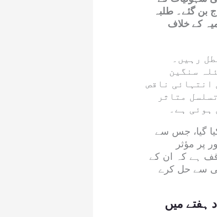
ج بن گئے۔ طلبہ
میہ کے خلاف
طل رہیں۔
ئلہ سنگین
 انتہائی ناقص
تسلسل متاثر
 ہوئی ہے۔
یا گیا، جس سے
ر پر مؤثر
ؤقف ہے کہ ان کے
گی سے حل کرے
 ہفتے میں