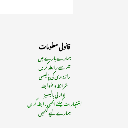
قانونی معلومات
ہمارے بارے میں
ہم سے رابطہ کریں
رازداری کی پالیسی
شرائط و ضوابط
ادارتی پالیسیز
اشتہارات کیلئے ابھی رابطہ کریں
ہمارے لیے لکھیں