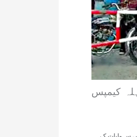
ہلہ کیمپس
ی سہولیات کے