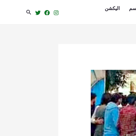
سم
الیکشن
Search