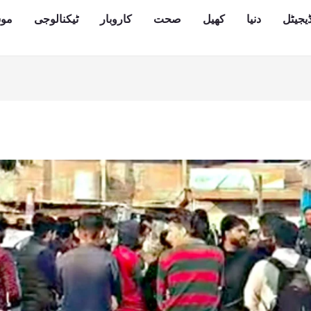
یجیٹل
دنیا
کھیل
صحت
کاروبار
ٹیکنالوجی
مو