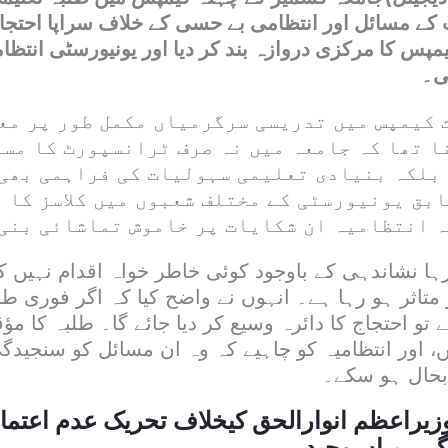
 کے مسائل اور انتظامی بے حسی کے خلاف سراپا احتجا
یمپس کا مرکزی دروازہ بند کر دیا اور یونیورسٹی انتظا
ی۔
 کیمپس میں تدریسی سرگرمیاں مکمل طور پر مع
ا تھا کہ جامعہ میں نہ صرف ٹرانسپورٹ کا مس
 بلکہ بنیادی تعلیمی سہولیات کی فراہمی بھی
ابق یونیورسٹی کے مختلف شعبوں میں کلاسز کا 
ہ انتظامیہ ان شکایات پر خاموش تماشائی بنی
رہا نشاندہی کے باوجود کوئی خاطر خواہ اقدام نہیں ک
متاثر ہو رہا ہے۔ انہوں نے واضح کیا کہ اگر فوری طو
ے تو احتجاج کا دائرہ وسیع کر دیا جائے گا۔ طلبہ کا م
، اور انتظامیہ کو چاہیے کہ وہ ان مسائل کو سنجید
بحال ہو سکے۔
زیراعظم انوارالحق کیخلاف تحریک عدم اعتماد
ی، میاں وحید