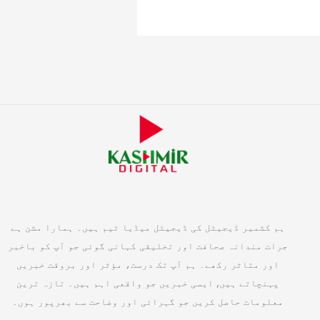
ہم کشمیر ڈیجیٹل کی ڈیجیٹل میڈیا ٹیم ہیں۔ ہمارا مشن ہے
جرات مندانہ صحافت اور تخلیقی کہانی گوئی جو آپ کو باخبر
اور متاثر رکھے۔ ہم آپ تک درست، مؤثر اور بروقت خبریں
پہنچاتے ہیں, ایسی خبریں جو واقعی اہم ہیں۔ تازہ ترین
معلومات حاصل کریں جو گہرائی اور وضاحت سے بھرپور ہوں۔