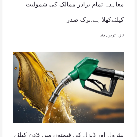
معاہدہ تمام برادر ممالک کی شمولیت
کیلئےکھلا ہے،ترک صدر
تازہ ترین
,
دنیا
پیٹرول اور ڈیزل کی قیمتوں میں 3دن کیلئے