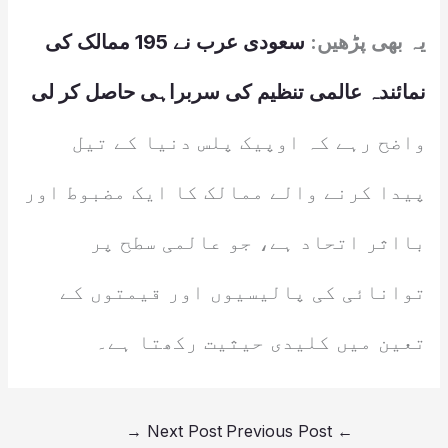
یہ بھی پڑھیں:
سعودی عرب نے 195 ممالک کی
نمائندہ عالمی تنظیم کی سربراہی حاصل کر لی
واضح رہے کہ اوپیک پلس دنیا کے تیل
پیدا کرنے والے ممالک کا ایک مضبوط اور
بااثر اتحاد ہے، جو عالمی سطح پر
توانائی کی پالیسیوں اور قیمتوں کے
تعین میں کلیدی حیثیت رکھتا ہے۔
→
Next Post
Previous Post
←