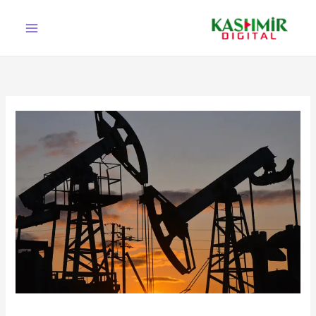
Ski
t
conten