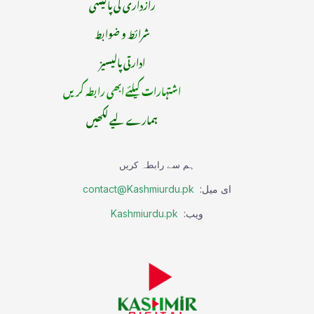
رازداری کی پالیسی
شرائط و ضوابط
ادارتی پالیسیز
اشتہارات کیلئے ابھی رابطہ کریں
ہمارے لیے لکھیں
ہم سے رابطہ کریں
ای میل:
contact@Kashmiurdu.pk
ویب:
Kashmiurdu.pk