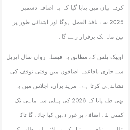
کردہ بیان میں بتایا گیا کہ یہ اضافہ دسمبر
2025 سے نافذ العمل ہوگا اور ابتدائی طور پر
تین ماہ تک برقرار رہے گا۔
اوپیک پلس کے مطابق یہ فیصلہ رواں سال اپریل
سے جاری باقاعدہ اضافوں میں وقتی توقف کی
نشاندہی کرتا ہے۔ مزید برآں، اجلاس میں یہ
بھی طے پایا کہ 2026 کی پہلی سہ ماہی تک
کسی نئے اضافے پر غور نہیں کیا جائے گا تاکہ
عالمی منڈی میں تیل کی سپلائی اور طلب کے