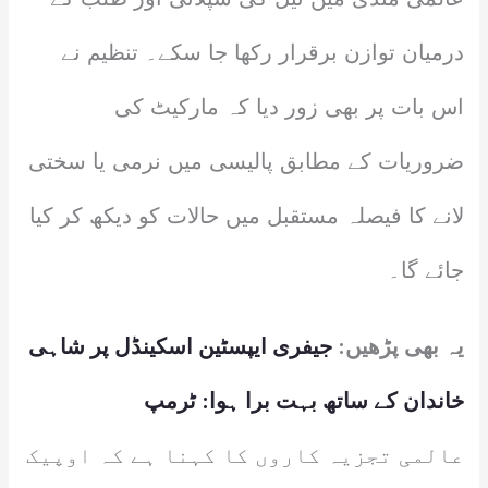
درمیان توازن برقرار رکھا جا سکے۔ تنظیم نے
اس بات پر بھی زور دیا کہ مارکیٹ کی
ضروریات کے مطابق پالیسی میں نرمی یا سختی
لانے کا فیصلہ مستقبل میں حالات کو دیکھ کر کیا
جائے گا۔
یہ بھی پڑھیں:
جیفری ایپسٹین اسکینڈل پر شاہی
خاندان کے ساتھ بہت برا ہوا: ٹرمپ
عالمی تجزیہ کاروں کا کہنا ہے کہ اوپیک