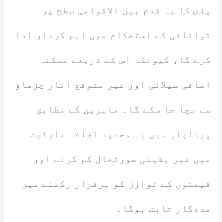
پلس کا یہ قدم بین الاقوامی سطح پر
توانائی کے استحکام میں اہم کردار ادا
کرے گا، کیونکہ اس کے ذریعے ممکنہ
اضافی سپلائی اور غیر متوقع اتار چڑھاؤ
سے بچا جا سکے گا۔ ماہرین کے مطابق
پیداوار میں یہ محدود اضافہ مارکیٹ
میں غیر یقینی صورتحال کم کرنے اور
قیمتوں کے توازن کو برقرار رکھنے میں
مددگار ثابت ہوگا۔