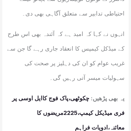
احتیاطی تدابیر سے متعلق آگاہی بھی دی۔
انہوں نے کہا کہ امید ہے کہ آئندہ بھی اس طرح
کے میڈکل کیمپس کا انعقاد جاری رہے گا جن سے
غریب عوام کو ان کی دہلیز پر صحت کی
سہولیات میسر آتی رہیں گی۔
یہ بھی پڑھیں:
چکوٹھی،پاک فوج کاایل اوسی پر
فری میڈیکل کیمپ،2225مریضوں کا
معائنہ،ادویات فراہم