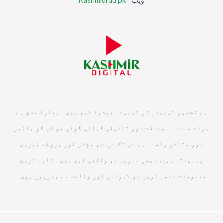
ویب:
Kashmiurdu.pk
ہم کشمیر ڈیجیٹل کی ڈیجیٹل میڈیا ٹیم ہیں۔ ہمارا مشن ہے
جرات مندانہ صحافت اور تخلیقی کہانی گوئی جو آپ کو باخبر
اور متاثر رکھے۔ ہم آپ تک درست، مؤثر اور بروقت خبریں
پہنچاتے ہیں, ایسی خبریں جو واقعی اہم ہیں۔ تازہ ترین
معلومات حاصل کریں جو گہرائی اور وضاحت سے بھرپور ہوں۔