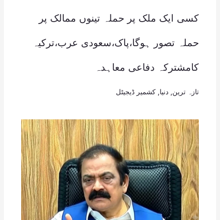
کسی ایک ملک پر حملہ تینوں ممالک پر
حملہ تصور ہوگا،پاک،سعودی عرب،ترکیہ
کامشترکہ دفاعی معاہدہ
تازہ ترین
,
دنیا
,
کشمیر ڈیجیٹل