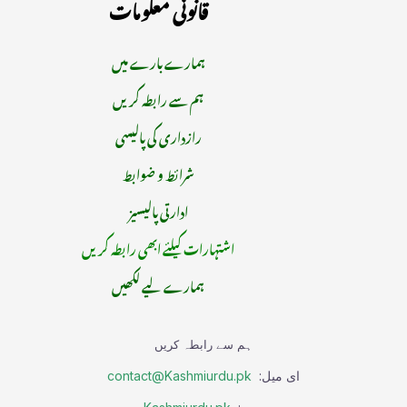
قانونی معلومات
ہمارے بارے میں
ہم سے رابطہ کریں
رازداری کی پالیسی
شرائط و ضوابط
ادارتی پالیسیز
اشتہارات کیلئے ابھی رابطہ کریں
ہمارے لیے لکھیں
ہم سے رابطہ کریں
ای میل:
contact@Kashmiurdu.pk