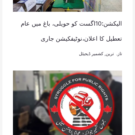
الیکشن:10اگست کو حویلی، باغ میں عام
تعطیل کا اعلان،نوٹیفکیشن جاری
تازہ ترین
,
کشمیر ڈیجیٹل