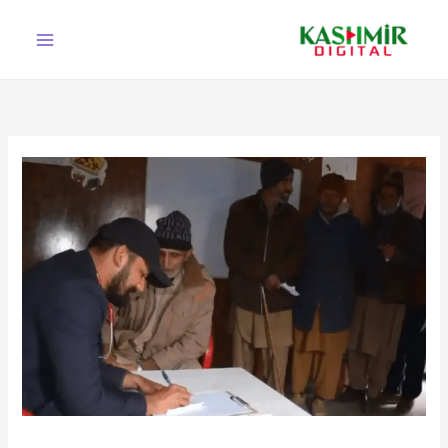
Ski
t
conten