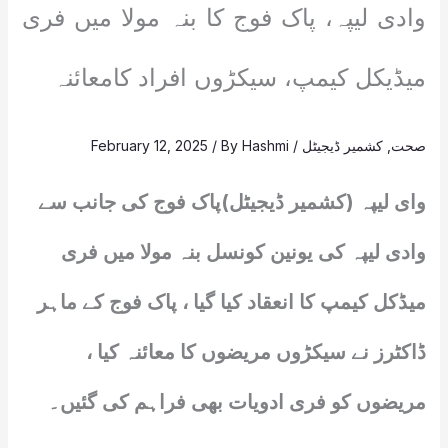
وادی لیپہ، پاک فوج کا بنہ مولا میں فری
میڈیکل کیمپ، سیکڑوں افراد کامعائنہ
صحت
,
کشمیر ڈیجیٹل
/
Hashmi
/ By
February 12, 2025
وای لیپہ (کشمیر ڈیجیٹل)پاک فوج کی جانب سے
وادی لیپہ کی یونین کونسل بنہ مولا میں فری
میڈکل کیمپ کا انعقاد کیا گیا ، پاک فوج کے ماہر
ڈاکٹرز نے سیکڑوں مریضوں کا معائنہ کیا ،
مریضوں کو فری ادویات بھی فراہم کی گئیں۔