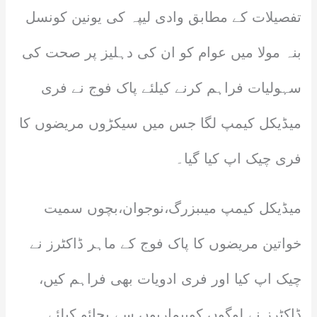
تفصیلات کے مطابق وادی لیپہ کی یونین کونسل
بنہ مولا میں عوام کو ان کی دہلیز پر صحت کی
سہولیات فراہم کرنے کیلئے پاک فوج نے فری
میڈیکل کیمپ لگا جس میں سیکڑوں مریضوں کا
فری چیک اپ کیا گیا۔
میڈیکل کیمپ میںبزرگ،نوجوان،بچوں سمیت
خواتین مریضوں کا پاک فوج کے ماہر ڈاکٹرز نے
چیک اپ کیا اور فری ادویات بھی فراہم کیں،
ڈاکٹرز نے لوگوں کوبیماریوں سے بچائو کیلئے