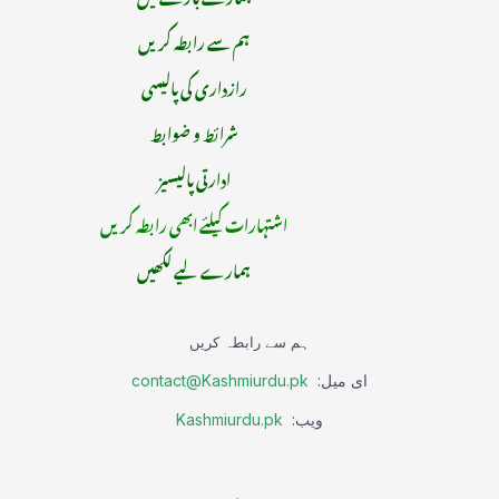
ہم سے رابطہ کریں
رازداری کی پالیسی
شرائط و ضوابط
ادارتی پالیسیز
اشتہارات کیلئے ابھی رابطہ کریں
ہمارے لیے لکھیں
ہم سے رابطہ کریں
ای میل:
contact@Kashmiurdu.pk
ویب:
Kashmiurdu.pk