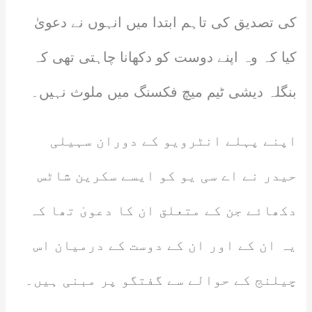
کی تصدیق کی تاہم ابتدا میں انہوں نے دعویٰ
کیا کہ وہ اپنے دوست کو دکھانا چاہتی تھی کہ
بنگلہ دیشی ٹیم میچ فکسنگ میں ملوث نہیں۔
اپنے پہلے انٹرویو کے دوران سہیلی
حیدر نے اے سی یو کو ایسے سکرین شاٹس
دکھائے جن کے متعلق ان کا دعویٰ تھا کہ
یہ ان کے اور ان کے دوست کے درمیان اس
چیلنج کے حوالے سے گفتگو پر مبنی ہیں۔