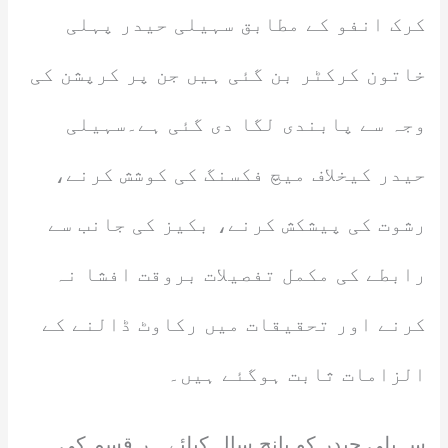
کرک انفو کے مطابق سہیلی حیدر پہلی
خاتون کرکٹر بن گئی ہیں جن پر کرپشن کی
وجہ سے پابندی لگا دی گئی ہے۔سہیلی
حیدر کیخلاف میچ فکسنگ کی کوشش کرنے،
رشوت کی پیشکش کرنے، بکیز کی جانب سے
رابطے کی مکمل تفصیلات بروقت افشا نہ
کرنے اور تحقیقات میں رکاوٹ ڈالنے کے
الزامات ثابت ہوگئے ہیں۔
سہیلی حیدر کو پانچ سال کیلئے ہر قسم کی