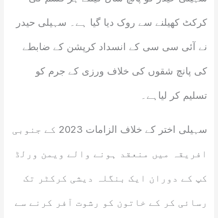
کرکٹ کھیلنے سے روک دیا گیا ہے۔ سہیلی حیدر
نے آئی سی سی کے انسداد کرپشن کے ضابطے
کی پانچ شقوں کی خلاف ورزی کے جرم کو
تسلیم کر لیاہے۔
سہیلی اختر کے خلاف الزامات 2023 کے جنوبی
افریقہ میں منعقد ہونے والے ویمن ورلڈ
کپ کے دوران ایک بنگلہ دیشی کرکٹر تک
رسائی کر کے خاتون کو رشوت آفر کرنے سے