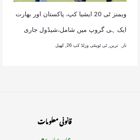
ویمنز ٹی 20 ایشیا کپ، پاکستان اور بھارت
ایک ہی گروپ میں شامل،شیڈول جاری
تازہ ترین
,
ٹی ٹوینٹی ورلڈ کپ 26
,
کھیل
قانونی معلومات
ہمارے بارے میں