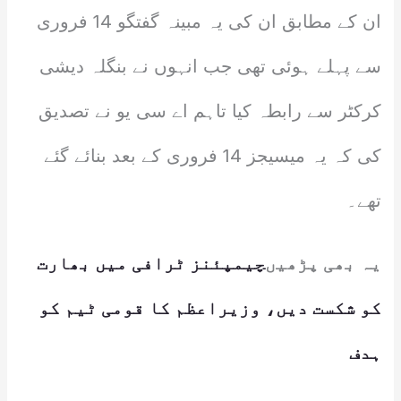
ان کے مطابق ان کی یہ مبینہ گفتگو 14 فروری
سے پہلے ہوئی تھی جب انہوں نے بنگلہ دیشی
کرکٹر سے رابطہ کیا تاہم اے سی یو نے تصدیق
کی کہ یہ میسیجز 14 فروری کے بعد بنائے گئے
تھے۔
یہ بھی پڑھیں
چیمپئنز ٹرافی میں بھارت
کو شکست دیں، وزیراعظم کا قومی ٹیم کو
ہدف