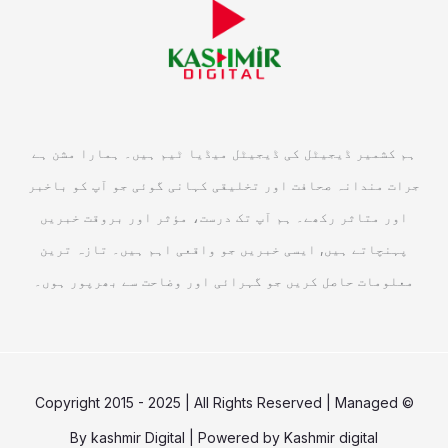
ہم کشمیر ڈیجیٹل کی ڈیجیٹل میڈیا ٹیم ہیں۔ ہمارا مشن ہے
جرات مندانہ صحافت اور تخلیقی کہانی گوئی جو آپ کو باخبر
اور متاثر رکھے۔ ہم آپ تک درست، مؤثر اور بروقت خبریں
پہنچاتے ہیں, ایسی خبریں جو واقعی اہم ہیں۔ تازہ ترین
معلومات حاصل کریں جو گہرائی اور وضاحت سے بھرپور ہوں۔
© Copyright 2015 - 2025 | All Rights Reserved | Managed
By
kashmir Digital
| Powered by
Kashmir digital