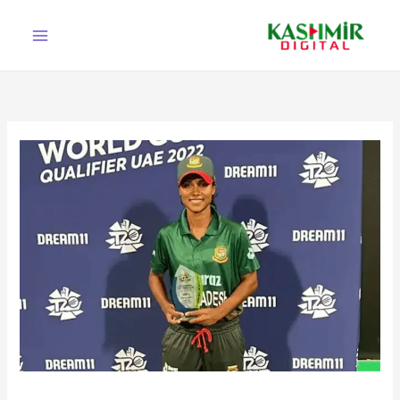
Ski
t
conten