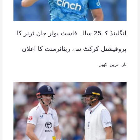
انگلینڈ کے25 سالہ فاسٹ بولر جان ٹرنر کا
پروفیشنل کرکٹ سے ریٹائرمنٹ کا اعلان
تازہ ترین
,
کھیل