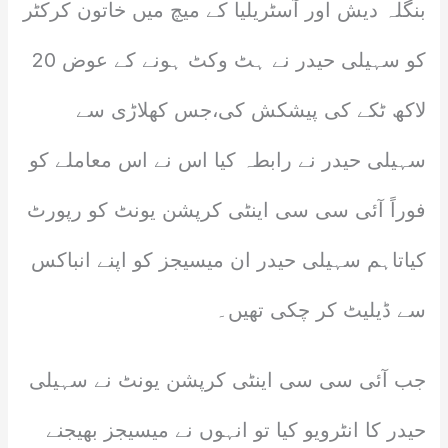
بنگلہ دیش اور آسٹریلیا کے میچ میں خاتون کرکٹر
کو سہیلی حیدر نے ہٹ وکٹ ہونے کے عوض 20
لاکھ ٹکے کی پیشکش کی،جس کھلاڑی سے
سہیلی حیدر نے رابطہ کیا اس نے اس معاملے کو
فوراً آئی سی سی اینٹی کرپشن یونٹ کو رپورٹ
کیاتاہم سہیلی حیدر ان میسیجز کو اپنے انباکس
سے ڈیلیٹ کر چکی تھیں۔
جب آئی سی سی اینٹی کرپشن یونٹ نے سہیلی
حیدر کا انٹرویو کیا تو انہوں نے میسیجز بھیجنے