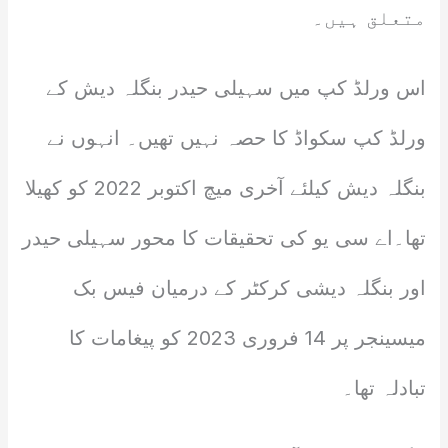
متعلق ہیں۔
اس ورلڈ کپ میں سہیلی حیدر بنگلہ دیش کے
ورلڈ کپ سکواڈ کا حصہ نہیں تھیں۔ انہوں نے
بنگلہ دیش کیلئے آخری میچ اکتوبر 2022 کو کھیلا
تھا۔اے سی یو کی تحقیقات کا محور سہیلی حیدر
اور بنگلہ دیشی کرکٹر کے درمیان فیس بک
میسینجر پر 14 فروری 2023 کو پیغامات کا
تبادلہ تھا۔