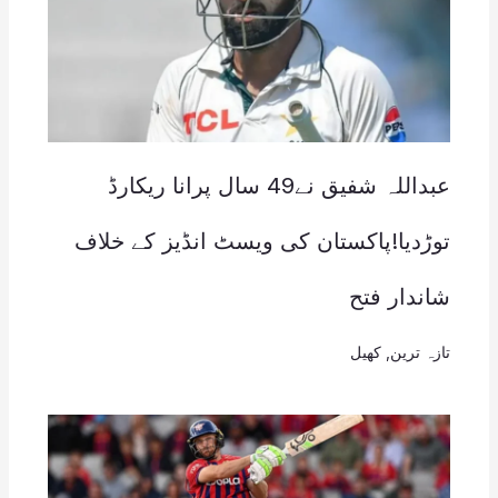
عبداللہ شفیق نے49 سال پرانا ریکارڈ
توڑدیا!پاکستان کی ویسٹ انڈیز کے خلاف
شاندار فتح
تازہ ترین
,
کھیل