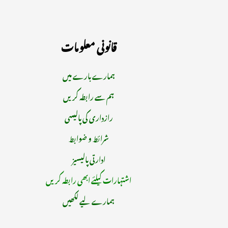
قانونی معلومات
ہمارے بارے میں
ہم سے رابطہ کریں
رازداری کی پالیسی
شرائط و ضوابط
ادارتی پالیسیز
اشتہارات کیلئے ابھی رابطہ کریں
ہمارے لیے لکھیں