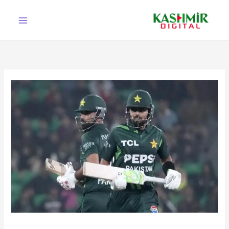
Ski
t
conten