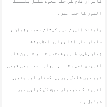
کامران غلام کی جگہ سعود شکیل پلیئنگ
الیون کا حصہ ہیں۔
پلیئنگ الیون میں کپتان محمد رضوان ،
سلمان علی آغا ،بابر اعظم،فخر
زمان،طیب طاہر،خوشدل شاہ، شاہین شاہ
آفریدی نسیم شاہ ،ابرار احمد بھی قومی
ٹیم میں شامل ہیں،پاکستان اور جنوبی
افریقاکے درمیان میچ کل کراچی میں
شیڈول ہے۔