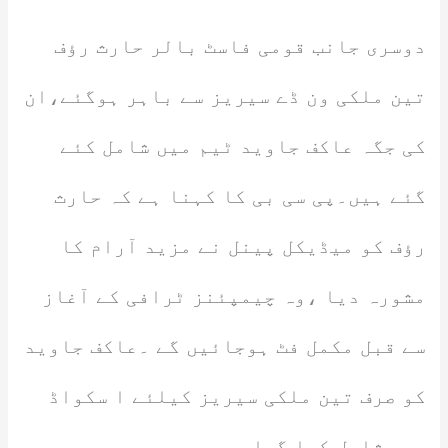
دوسری جانب قومی فاسٹ بالر حارث رؤف
تین ملکی ون ڈے سیریز سے باہر ہوگئے،ان
کی جگہ عاکف جاوید ٹیم میں شامل کئے
گئے ہیں۔پی سی بی کا کہنا ہے کہ حارث
رؤف کو میڈیکل پینل نے مزید آرام کا
مشورہ دیا ،وہ چیمپئنز ٹرافی کے آغاز
سے قبل مکمل فٹ ہوجائیں گے ۔عاکف جاوید
کو صرف تین ملکی سیریز کیلئے ا سکواڈ
میں شامل کیا گیا ہے۔