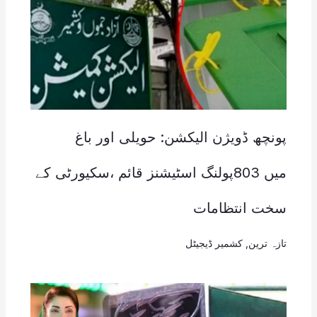
پونچھ ڈویژن الیکشن: حویلی اور باغ
میں 803پولنگ اسٹیشنز قائم ،سکیورٹی کے
سخت انتظامات
تازہ ترین
,
کشمیر ڈیجیٹل