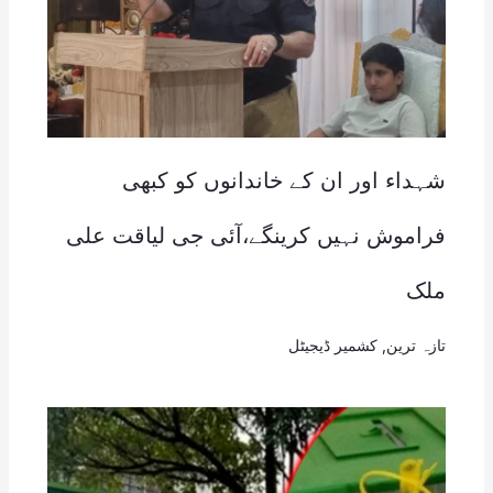
شہداء اور ان کے خاندانوں کو کبھی
فراموش نہیں کرینگے،آئی جی لیاقت علی
ملک
تازہ ترین
,
کشمیر ڈیجیٹل