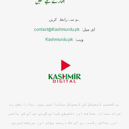
ہمارے لیے لکھیں
ہم سے رابطہ کریں
ای میل:
contact@Kashmiurdu.pk
ویب:
Kashmiurdu.pk
ہم کشمیر ڈیجیٹل کی ڈیجیٹل میڈیا ٹیم ہیں۔ ہمارا مشن ہے
جرات مندانہ صحافت اور تخلیقی کہانی گوئی جو آپ کو باخبر
اور متاثر رکھے۔ ہم آپ تک درست، مؤثر اور بروقت خبریں