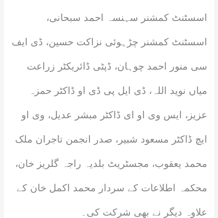
اسسٹنٹ کمشنر سہنسہ احمد سبحانی،
اسسٹنٹ کمشنر چڑہوئی نزاکت حسین، ڈی ایف
سی منور احمد چوہان، ڈپٹی ڈائریکٹر زراعت
میاں نوید اللہ، ڈی ایل پی ڈی او ڈاکٹر حمزہ
عزیز، ایس وی او ای ڈاکٹر مبشر عدیل، وی او
ایچ ڈاکٹر مسعود شبیر، صدر انجمن تاجران ملک
محمد یعقوب، مجسٹریٹ بلدیہ راجہ گلریز خان،
محکمہ اطلاعات کے سردار محمد اکمل خان کے
علاوہ دیگر نے بھی شرکت کی۔