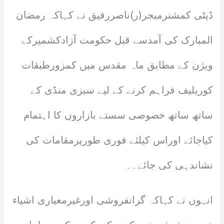
ڈپٹی کمشنرمیجر(ر)ناصررفیق نے کہاکہ رمضان
المبارک کی آمدسے قبل حکومت آزادکشمیرکے
ویژن کے مطابق ماہ مقدس میں کمزورطبقات
کوریلیف فراہم کرنے کے لیے سبزی منڈی کے
ساتھ ساتھ خصوصی سستے بازاروں کا اہتمام
کیاجائے اوراس کیلئے فوری طورپرمقامات کی
نشاندہی کی جائے۔۔
انہوں نے کہاکہ گرانفروشی اورغیرمعیاری اشیاء