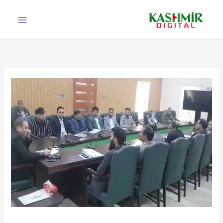
Ski
t
conten