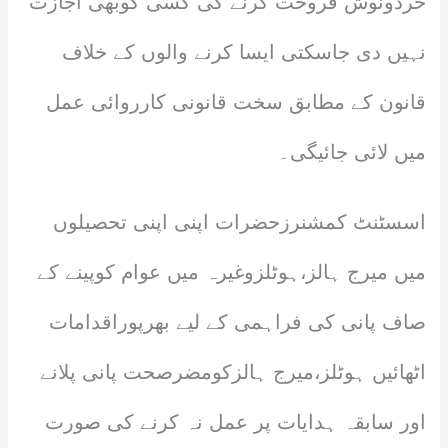
خردونوش فروخت کرنے کی کسی کوبھی اجازت
نہیں دی جاسکتی ایسا کرنے والوں کے خلاف
قانون کے مطابق سخت قانونی کارروائی عمل
میں لائی جائیگی۔
اسسٹنٹ کمشنرزحضرات اپنی اپنی تحصیلوں
میں میرج ہالز،ہوٹلزوغیرہ میں عوام کوپینے کے
صاف پانی کی فراہمی کے لیے بھرپوراقدامات
اٹھائیں ہوٹلز،میرج ہالزکومضرصحت پانی پلانے
اور سابقہ ہدایات پر عمل نہ کرنے کی صورت