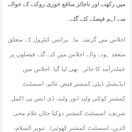
میں رکھنے اور ناجائز منافع خوری روکنے کے حوالے
سے اہم فیصلے کئے گئے۔
اجلاس میں گزشتہ ماہ پرائس کنٹرول کے متعلق
منعقد ہونے والے اجلاس میں کیے گئے فیصلوں پر
عملدرآمد کا جائزہ بھی لیا گیا۔اجلاس میں
ایڈیشنل ڈپٹی کمشنر فیض عالم، اسسٹنٹ
کمشنر کوٹلی ولید انور ولید، ڈی ایس پی اکمل
شریف، اسسٹنٹ کمشنر دوکیا جٹاں غلام محی
الدین، اسسٹنٹ کمشنر کھوئیرٹہ تنویر السلام،