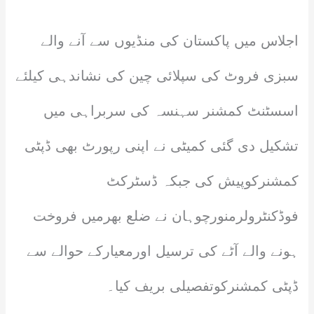
اجلاس میں پاکستان کی منڈیوں سے آنے والے
سبزی فروٹ کی سپلائی چین کی نشاندہی کیلئے
اسسٹنٹ کمشنر سہنسہ کی سربراہی میں
تشکیل دی گئی کمیٹی نے اپنی رپورٹ بھی ڈپٹی
کمشنرکوپیش کی جبکہ ڈسٹرکٹ
فوڈکنٹرولرمنورچوہان نے ضلع بھرمیں فروخت
ہونے والے آٹے کی ترسیل اورمعیارکے حوالے سے
ڈپٹی کمشنرکوتفصیلی بریف کیا۔