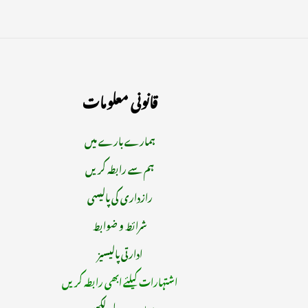
قانونی معلومات
ہمارے بارے میں
ہم سے رابطہ کریں
رازداری کی پالیسی
شرائط و ضوابط
ادارتی پالیسیز
اشتہارات کیلئے ابھی رابطہ کریں