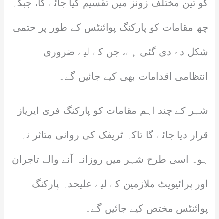
کو تین مختلف زونز میں تقسیم کیا جائے گا، جبکہ
چھ مقامات کو پارکنگ پوائنٹس کے طور پر حتمی
شکل دے دی گئی ہے، جن کے لیے ضروری
انتظامی اقدامات بھی کیے جائیں گے۔
شہر کے چند اہم مقامات کو پارکنگ فری ایریاز
قرار دیا جائے گا تاکہ ٹریفک کی روانی متاثر نہ
ہو۔ اسی طرح شہر میں روزانہ آنے والے تاجران
اور پرائیویٹ ملازمین کے لیے علیحدہ پارکنگ
پوائنٹس مختص کیے جائیں گے۔