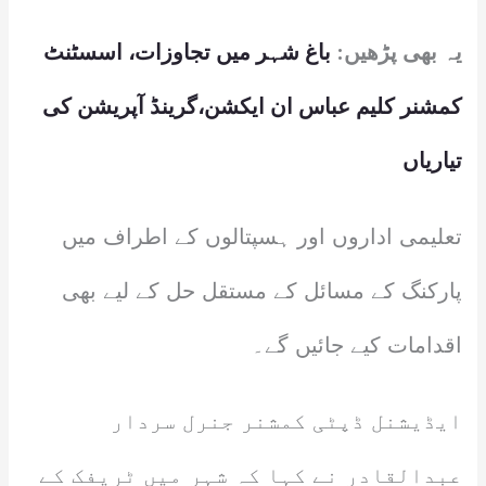
یہ بھی پڑھیں:
باغ شہر میں تجاوزات، اسسٹنٹ
کمشنر کلیم عباس ان ایکشن،گرینڈ آپریشن کی
تیاریاں
تعلیمی اداروں اور ہسپتالوں کے اطراف میں
پارکنگ کے مسائل کے مستقل حل کے لیے بھی
اقدامات کیے جائیں گے۔
ایڈیشنل ڈپٹی کمشنر جنرل سردار
عبدالقادر نے کہا کہ شہر میں ٹریفک کے