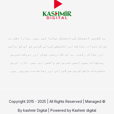
ہم کشمیر ڈیجیٹل کی ڈیجیٹل میڈیا ٹیم ہیں۔ ہمارا مشن ہے
جرات مندانہ صحافت اور تخلیقی کہانی گوئی جو آپ کو باخبر
اور متاثر رکھے۔ ہم آپ تک درست، مؤثر اور بروقت خبریں
پہنچاتے ہیں, ایسی خبریں جو واقعی اہم ہیں۔ تازہ ترین
معلومات حاصل کریں جو گہرائی اور وضاحت سے بھرپور ہوں۔
© Copyright 2015 - 2025 | All Rights Reserved | Managed
By
kashmir Digital
| Powered by
Kashmir digital