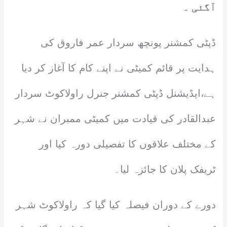
آگئی ۔
ڈپٹی کمشنر پونچھ سردار عمر فاروق کی
ہدایت پر قائم کمیٹی نے اپنے کام کا آغاز کر دیا
ہے،ایڈیشنل ڈپٹی کمشنر جنرل راولاکوٹ سردار
عبدالقادر کی قیادت میں کمیٹی ممبران نے شہر
کے مختلف علاقوں کا تفصیلی دورہ کیا اور
ٹریفک پلان کا جائزہ لیا۔
دورے کے دوران فیصلہ کیا گیا کہ راولاکوٹ شہر