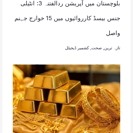
بلوچستان میں آپریشن ردالفتنہ 3: انٹیلی
جنس بیسڈ کارروائیوں میں 15 خوارج جہنم
واصل
تازہ ترین
,
صحت
,
کشمیر ڈیجیٹل