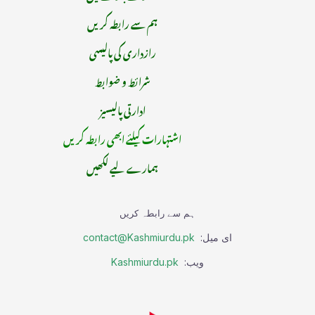
ہم سے رابطہ کریں
رازداری کی پالیسی
شرائط و ضوابط
ادارتی پالیسیز
اشتہارات کیلئے ابھی رابطہ کریں
ہمارے لیے لکھیں
ہم سے رابطہ کریں
ای میل:
contact@Kashmiurdu.pk
ویب:
Kashmiurdu.pk