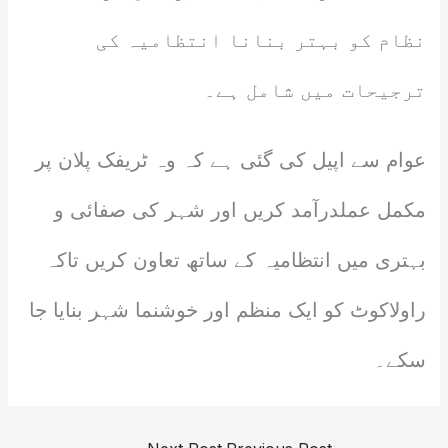
نظام کو بہتر بنانا انتظامیہ کی
ترجیحات میں شامل ہے۔
عوام سے اپیل کی گئی ہے کہ وہ ٹریفک پلان پر
مکمل عملدرآمد کریں اور شہر کی صفائی و
بہتری میں انتظامیہ کے ساتھ تعاون کریں تاکہ
راولاکوٹ کو ایک منظم اور خوشنما شہر بنایا جا
سکے۔