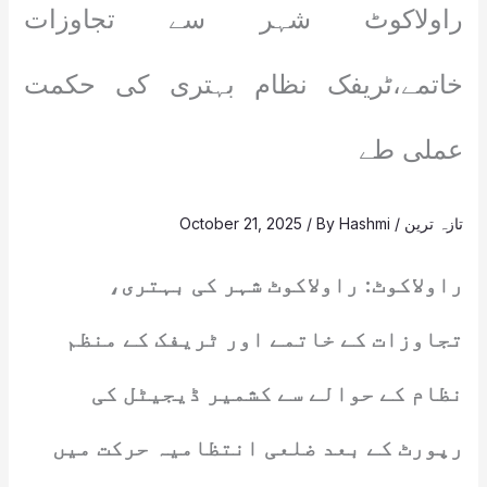
راولاکوٹ شہر سے تجاوزات
خاتمے،ٹریفک نظام بہتری کی حکمت
عملی طے
تازہ ترین
/
Hashmi
/ By
October 21, 2025
راولاکوٹ: راولاکوٹ شہر کی بہتری،
تجاوزات کے خاتمے اور ٹریفک کے منظم
نظام کے حوالے سے کشمیر ڈیجیٹل کی
رپورٹ کے بعد ضلعی انتظامیہ حرکت میں