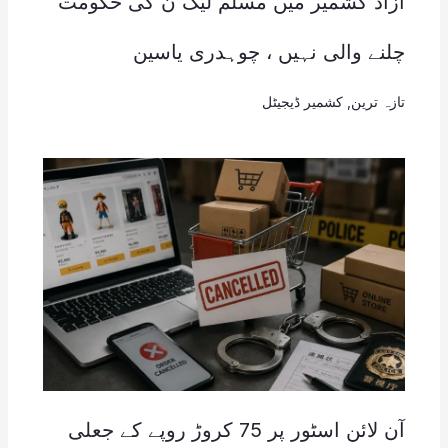
آزاد کشمیر میں مسلم لیگ ن کی حکومت
چلنے والی نہیں ، چوہدری یاسین
تازہ ترین
,
کشمیر ڈیجیٹل
آن لائن اسٹور پر 75 کروڑ روپے کے جعلی