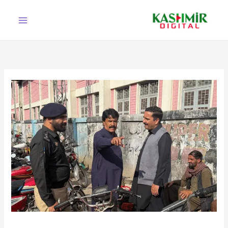
Ski
t
conten