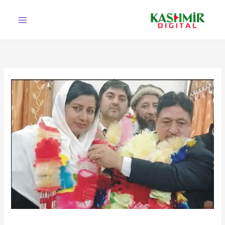
Ski
t
conten