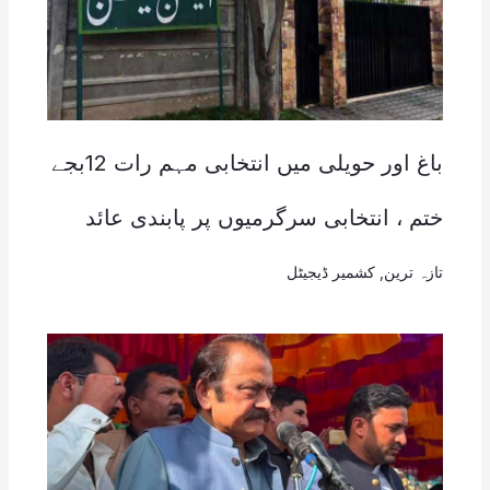
باغ اور حویلی میں انتخابی مہم رات 12بجے
ختم ، انتخابی سرگرمیوں پر پابندی عائد
تازہ ترین
,
کشمیر ڈیجیٹل