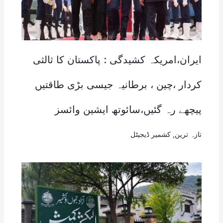
ایران،امریکہ کشیدگی : پاکستان کا ثالثی
کردار ،چین ، برطانیہ جیسی بڑی طاقتیں
پیچھے رہ گئیں،سائوتھ ایشین وائسز
تازہ ترین
,
کشمیر ڈیجیٹل