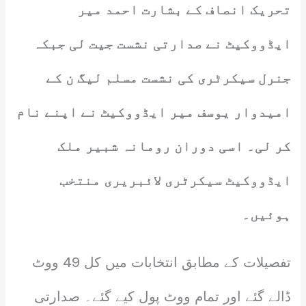
تحریک انصاف کے بشارت احمد میر
ایڈووکیٹ نے صدارتی نشست جیت لی جبکہ
جنرل سیکرٹری کی نشست مسلم لیگ ن کے
امیدوار یوسف میر ایڈووکیٹ نے اپنے نام
کر لی۔ اسی دوران رومانہ شبیر ملک
ایڈووکیٹ سیکرٹری لائبریری منتخب
ہوئیں۔
تفصیلات کے مطابق انتخابات میں کل 49 ووٹ
ڈالے گئے اور تمام ووٹ پول کیے گئے۔ صدارتی