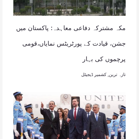
مکہ مشترکہ دفاعی معاہدہ: پاکستان میں
جشن، قیادت کے پورٹریٹس نمایاں،قومی
پرچموں کی بہار
تازہ ترین
,
کشمیر ڈیجیٹل