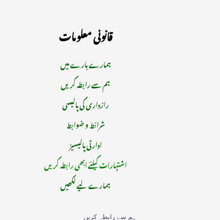
قانونی معلومات
ہمارے بارے میں
ہم سے رابطہ کریں
رازداری کی پالیسی
شرائط و ضوابط
ادارتی پالیسیز
اشتہارات کیلئے ابھی رابطہ کریں
ہمارے لیے لکھیں
ہم سے رابطہ کریں