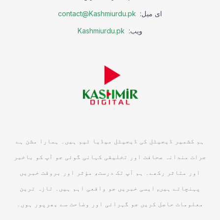
ای میل:
contact@Kashmiurdu.pk
ویب:
Kashmiurdu.pk
ہم کشمیر ڈیجیٹل کی ڈیجیٹل میڈیا ٹیم ہیں۔ ہمارا مشن ہے
جرات مندانہ صحافت اور تخلیقی کہانی گوئی جو آپ کو باخبر
اور متاثر رکھے۔ ہم آپ تک درست، مؤثر اور بروقت خبریں
پہنچاتے ہیں, ایسی خبریں جو واقعی اہم ہیں۔ تازہ ترین
معلومات حاصل کریں جو گہرائی اور وضاحت سے بھرپور ہوں۔