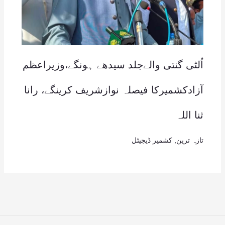
اُلٹی گنتی والےجلد سیدھے ہونگے،وزیراعظم
آزادکشمیرکا فیصلہ نوازشریف کرینگے، رانا
ثنا اللہ
تازہ ترین
,
کشمیر ڈیجیٹل