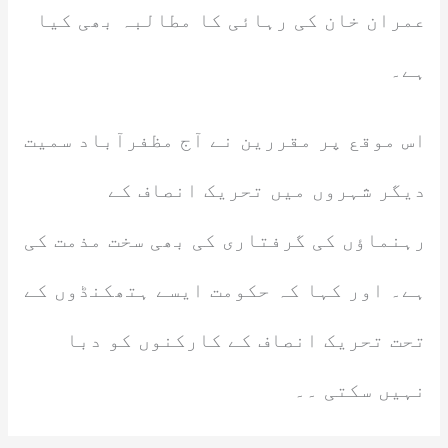
عمران خان کی رہائی کا مطالبہ بھی کیا
ہے۔
اس موقع پر مقررین نے آج مظفرآباد سمیت
دیگر شہروں میں تحریک انصاف کے
رہنماؤں کی گرفتاری کی بھی سخت مذمت کی
ہے۔ اور کہا کہ حکومت ایسے ہتھکنڈوں کے
تحت تحریک انصاف کے کارکنوں کو دبا
نہیں سکتی ۔۔