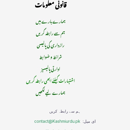
قانونی معلومات
ہمارے بارے میں
ہم سے رابطہ کریں
رازداری کی پالیسی
شرائط و ضوابط
ادارتی پالیسیز
اشتہارات کیلئے ابھی رابطہ کریں
ہمارے لیے لکھیں
ہم سے رابطہ کریں
ای میل:
contact@Kashmiurdu.pk