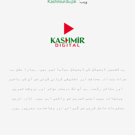
ویب:
Kashmiurdu.pk
ہم کشمیر ڈیجیٹل کی ڈیجیٹل میڈیا ٹیم ہیں۔ ہمارا مشن ہے
جرات مندانہ صحافت اور تخلیقی کہانی گوئی جو آپ کو باخبر
اور متاثر رکھے۔ ہم آپ تک درست، مؤثر اور بروقت خبریں
پہنچاتے ہیں, ایسی خبریں جو واقعی اہم ہیں۔ تازہ ترین
معلومات حاصل کریں جو گہرائی اور وضاحت سے بھرپور ہوں۔