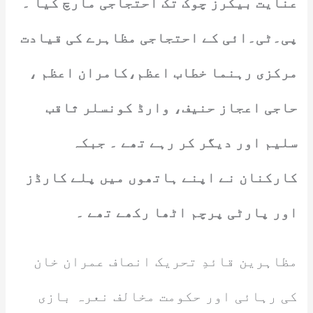
عنایت بیکرز چوک تک احتجاجی مارچ کیا ۔
پی۔ٹی۔ائی کے احتجاجی مظاہرے کی قیادت
مرکزی رہنما خطاب اعظم،کامران اعظم ،
حاجی اعجاز حنیف، وارڈ کونسلر ثاقب
سلیم اور دیگر کر رہے تھے ۔ جبکہ
کارکنان نے اپنے ہاتھوں میں پلے کارڈز
اور پارٹی پرچم اٹھا رکھے تھے ۔
مظاہرین قائدِ تحریک انصاف عمران خان
کی رہائی اور حکومت مخالف نعرہ بازی