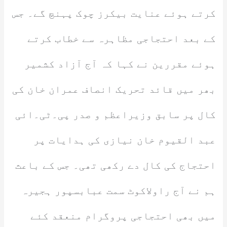
کرتے ہوئے عنایت بیکرز چوک پہنچ گے۔ جس
کے بعد احتجاجی مظاہرہ سے خطاب کرتے
ہوئے مقررین نے کہا کہ آج آزاد کشمیر
بھر میں قائد تحریک انصاف عمران خان کی
کال پر سابق وزیراعظم و صدر پی۔ٹی۔ائی
عبد القیوم خان نیازی کی ہدایات پر
احتجاج کی کال دے رکھی تھی۔ جس کے باعث
ہم نے آج راولاکوٹ سمت عبابسپور ہجیرہ
میں بھی احتجاجی پروگرام منعقد کئے