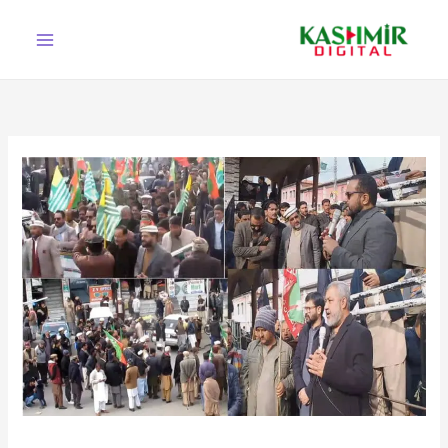
Ski
t
conten