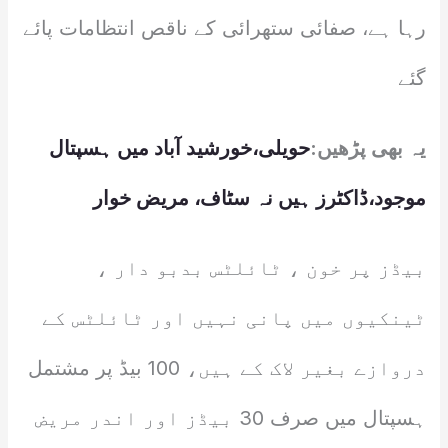
رہا ہے، صفائی ستھرائی کے ناقص انتظامات پائے
گئے
یہ بھی پڑھیں:
حویلی،خورشید آباد میں ہسپتال
موجود،ڈاکٹرز ہیں نہ سٹاف، مریض خوار
بیڈز پر خون ، ٹائلٹس بدبو دار ،
ٹینکیوں میں پانی نہیں اور ٹائلٹس کے
دروازے بغیر لاک کے ہیں، 100 بیڈ پر مشتمل
ہسپتال میں صرف 30 بیڈز اور اندر مریض