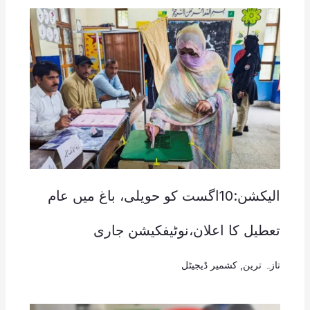
الیکشن:10اگست کو حویلی، باغ میں عام
تعطیل کا اعلان،نوٹیفکیشن جاری
تازہ ترین
,
کشمیر ڈیجیٹل