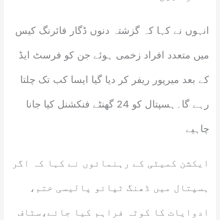
انہوں نے کہا کہ گزشتہ دنوں ڈگار فائرنگ کیس
میں متعدد افراد زخمی ہوئے جن کو فرسٹ ایڈ
کے بعد میرپور ریفر کر دیا گیا ایسا کب تک چلتا
رہے گا۔ہسپتال کو 24 گھنٹے فنکشنل کیا جانا
چاہیے
ایکشن کمیٹی کے رہنمائوں نے کہا کہ اگر
ہسپتال میں ڈھنگ ٹپائو پالیسی ختم،
ادوایات کا کوٹہ فراہم کیا جائے،سٹاف