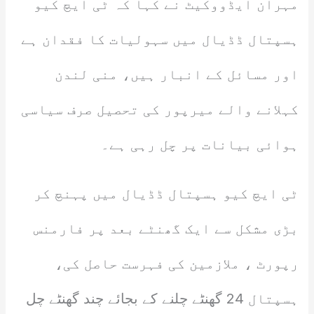
مہران ایڈووکیٹ نے کہا کہ ٹی ایچ کیو
ہسپتال ڈڈیال میں سہولیات کا فقدان ہے
اور مسائل کے انبار ہیں، منی لندن
کہلانے والے میرپور کی تحصیل صرف سیاسی
ہوائی بیانات پر چل رہی ہے۔
ٹی ایچ کیو ہسپتال ڈڈیال میں پہنچ کر
بڑی مشکل سے ایک گھنٹے بعد پر فارمنس
رپورٹ ، ملازمین کی فہرست حاصل کی،
ہسپتال 24 گھنٹے چلنے کے بجائے چند گھنٹے چل