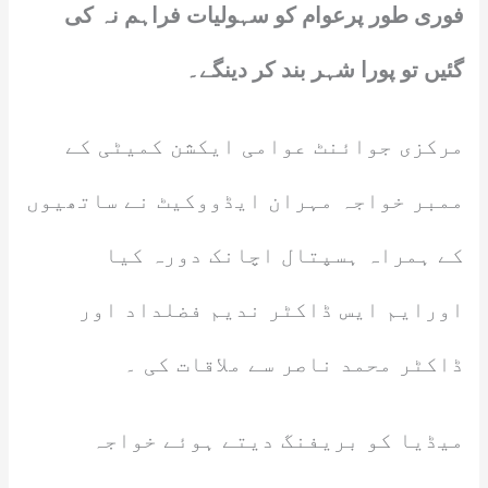
فوری طور پرعوام کو سہولیات فراہم نہ کی
گئیں تو پورا شہر بند کر دینگے۔
مرکزی جوائنٹ عوامی ایکشن کمیٹی کے
ممبر خواجہ مہران ایڈووکیٹ نے ساتھیوں
کے ہمراہ ہسپتال اچانک دورہ کیا
اورایم ایس ڈاکٹر ندیم فضلداد اور
ڈاکٹر محمد ناصر سے ملاقات کی ۔
میڈیا کو بریفنگ دیتے ہوئے خواجہ