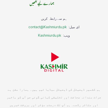
ہمارے لیے لکھیں
ہم سے رابطہ کریں
ای میل:
contact@Kashmiurdu.pk
ویب:
Kashmiurdu.pk
ہم کشمیر ڈیجیٹل کی ڈیجیٹل میڈیا ٹیم ہیں۔ ہمارا مشن ہے
جرات مندانہ صحافت اور تخلیقی کہانی گوئی جو آپ کو باخبر
اور متاثر رکھے۔ ہم آپ تک درست، مؤثر اور بروقت خبریں