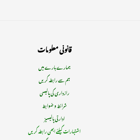
قانونی معلومات
ہمارے بارے میں
ہم سے رابطہ کریں
رازداری کی پالیسی
شرائط و ضوابط
ادارتی پالیسیز
اشتہارات کیلئے ابھی رابطہ کریں