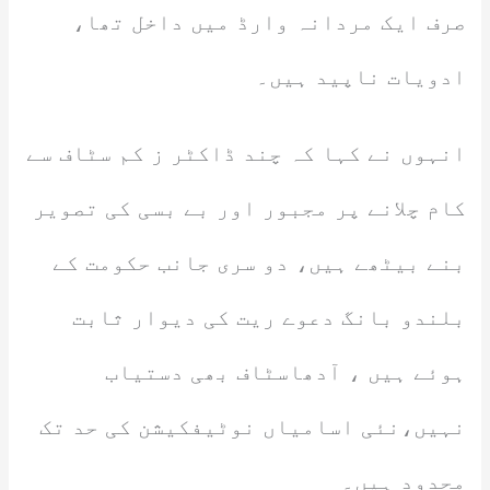
صرف ایک مردانہ وارڈ میں داخل تھا،
ادویات ناپید ہیں۔
انہوں نے کہا کہ چند ڈاکٹر ز کم سٹاف سے
کام چلانے پر مجبور اور بے بسی کی تصویر
بنے بیٹھے ہیں، دو سری جانب حکومت کے
بلندو بانگ دعوے ریت کی دیوار ثابت
ہوئے ہیں ، آدھاسٹاف بھی دستیاب
نہیں،نئی اسامیاں نوٹیفکیشن کی حد تک
محدود ہیں۔