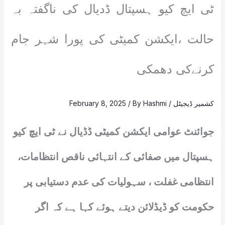
ٹی ایچ کیو ہسپتال ڈدیال کی ناگفتہ بہ
حالت ،ایکشن کمیٹی کی پورا شہر جام
کرنےکی دھمکی
کشمیر ڈیجیٹل
/
Hashmi
/ By
February 8, 2025
جوائنٹ عوامی ایکشن کمیٹی ڈڈیال نے ٹی ایچ کیو
ہسپتال میں صفائی کے انتہائی ناقص انتظامات،
انتظامی غفلت ، سہولیات کی عدم دستیابی پر
حکومت کو ڈیڈلائن دیتے ہوئے کہا ہے کہ اگر