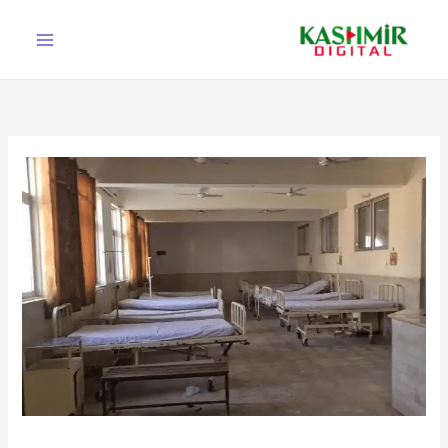
Ski
t
conten