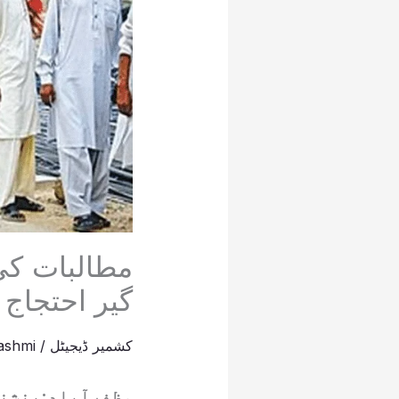
مطالبات کی
گیر احتجاج ک
کشمیر ڈیجیٹل
/
ashmi
مظفرآباد:پنشن