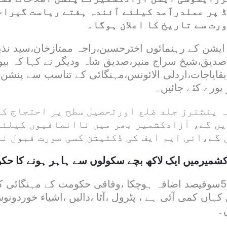
 پر عملدرآمد کیلئے آئندہ ہفتے ریاست گیراح
ت سے تاریخ کا اعلان ہوگا۔
یشن کے رہنمائوں اخترحسین،راجہ ممتازخان،سید نذ
یق،شیخ سراج منیر،صدیق شاہ ودیگر نے کہا کہ بیو
 بقایاجات،اردلی الائونس،مہنگائی کے تناسب سے پنشن
پورے کئے جائیں۔
ہ پنشنرز جلد ضلع اورتحصیل سطح پر احتجاج ک
ں گے، آزادکشمیر بھر میں ناانصافیوں کیلئے
 گے،آئی ایم ایف کی ڈکٹیشن کسی صورت قبول ن
دکشمیرمیں ایک لاکھ بچے سکولوں سے ہاہر ہونے کا حک
ادویات کی قیمتیں5سوفیصد اضافہ ہوچکا ،وفاقی حکومت کے مہنگائ
کہاں کمی آئی ہے ، پٹرول ،آٹا ،دالیں ،اشیاء خوردون
ں۔