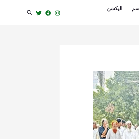
سم
الیکشن
Search