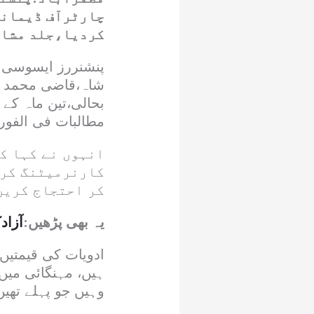
چارٹرآف ڈیمانڈ
کردیا،جلد مشاور
پنشنررز ایسوسی ا
شاہ،قاضی محمد صد
بحالی،تین ماہ کے
مطالبات فی الفور 
انہوں نے کہا ک
کارنرمیٹنگ کری
کر احتجاج کریں
یہ بھی پڑھیں:
آزا
ہیں، مہنگائی میں 
وہیں جو پہلے تھی