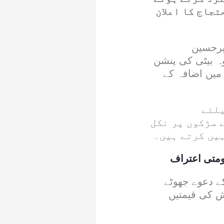
تجاج کا اعلان
یرحسین
ہ بیٹی کی پنشن
 میں اضافہ کے
یلئے
 سڑکوں پر نکل
ہیں کرتے ہیں۔
ومتی اعتراف
ی کے دعوے جھوٹے
وش کی قیمتیں