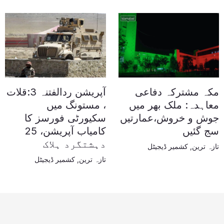
مکہ مشترکہ دفاعی
آپریشن ردالفتنہ 3:قلات
معاہدہ: ملک بھر میں
، مستونگ میں
جوش و خروش،عمارتیں
سکیورٹی فورسز کا
سج گئیں
کامیاب آپریشن، 25
دہشتگرد ہلاک
تازہ ترین
,
کشمیر ڈیجیٹل
تازہ ترین
,
کشمیر ڈیجیٹل