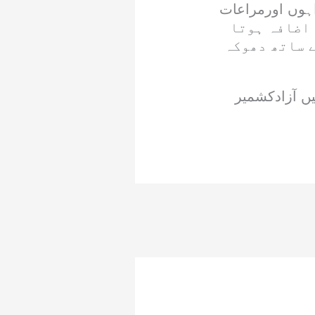
وں اورمراعات
متوں میں اضافہ ہوتا
ے ساتھ دھوکہ
ں آزادکشمیر