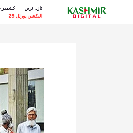
Ski
تازہ ترین
کشمیر ڈ
t
الیکشن پورٹل 26
conten