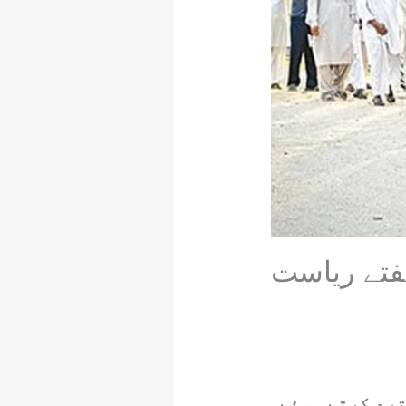
فتے ریاست
ترد کرتے ہوئے