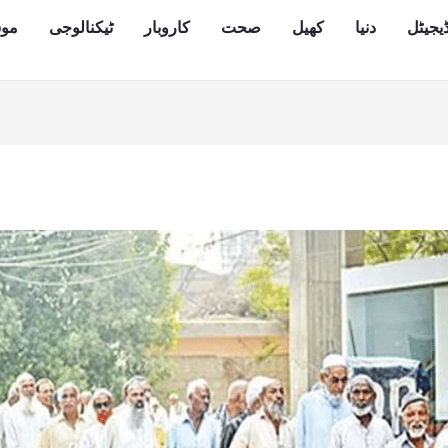
یجیٹل
دنیا
کھیل
صحت
کاروبار
ٹیکنالوجی
مو