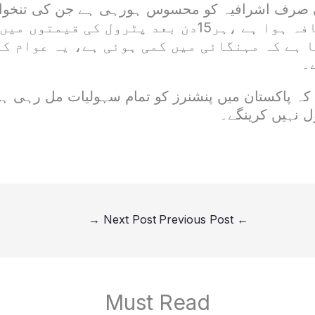
 صرف اشرافیہ کو محسوس ہورہی ہے جن کی تنخواہ
میں500فیصد اضافہ ہوا ہے ،ہر15دن بعد پٹرول کی قی
ا ہے کہ مہنگائی میں کمی ہوئی ہے، یہ عوام ک
۔
 کہ پاکستان میں پنشنرز کو تمام سہولیات مل رہی ہی
ل نہیں کرینگے۔
→
Next Post
Previous Post
←
Must Read