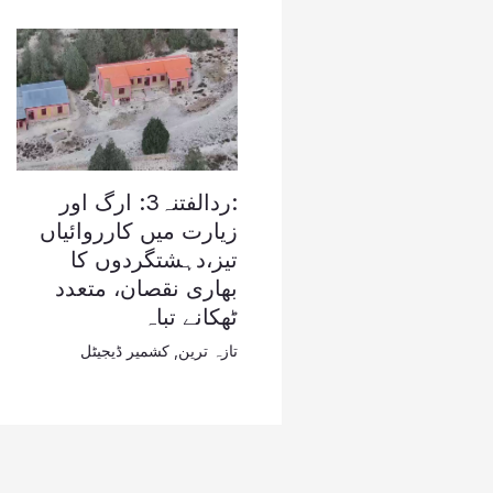
:ردالفتنہ3: ارگ اور
زیارت میں کارروائیاں
تیز،دہشتگردوں کا
بھاری نقصان، متعدد
ٹھکانے تباہ
تازہ ترین
,
کشمیر ڈیجیٹل