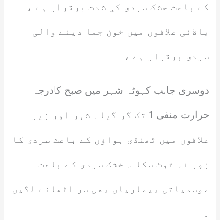
کے باعث خشک سردی کی شدت برقرار ہے ،
بالائی علاقوں میں خون جما دینے والی
سردی برقرار ہے ،
دوسری جانب کہوٹہ شہر میں صبح کادرجہ
حرارت منفی 1 تک گر گیا۔ شہر اور زیر
علاقوں میں ٹھنڈی ہواؤں کے باعث سردی کا
زور نہ ٹوٹ سکا ۔ خشک سردی کے باعث
موسمیاتی بیماریاں بھی سر اٹھانے لگیں
۔