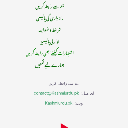
ہم سے رابطہ کریں
رازداری کی پالیسی
شرائط و ضوابط
ادارتی پالیسیز
اشتہارات کیلئے ابھی رابطہ کریں
ہمارے لیے لکھیں
ہم سے رابطہ کریں
ای میل:
contact@Kashmiurdu.pk
ویب:
Kashmiurdu.pk