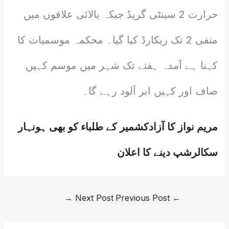
حرارت 2 سینٹی گریڈ جبکہ بالائی علاقوں میں
منفی 2 تک ریکارڈ کیا گیا۔ محکمہ موسمیات کا
کہنا ہے آمدہ ہفتے تک شہر میں موسم کہیں
صاف اور کہیں ابر آلود رہے گا۔
مریم نواز کا آزادکشمیر کے طلباء کو بھی ہونہار
سکالرشپ دینے کا اعلان
→
Next Post
Previous Post
←