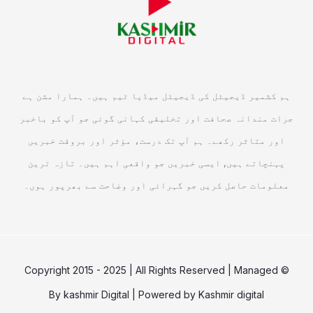
ہم کشمیر ڈیجیٹل کی ڈیجیٹل میڈیا ٹیم ہیں۔ ہمارا مشن ہے
جرات مندانہ صحافت اور تخلیقی کہانی گوئی جو آپ کو باخبر
اور متاثر رکھے۔ ہم آپ تک درست، مؤثر اور بروقت خبریں
پہنچاتے ہیں, ایسی خبریں جو واقعی اہم ہیں۔ تازہ ترین
معلومات حاصل کریں جو گہرائی اور وضاحت سے بھرپور ہوں۔
© Copyright 2015 - 2025 | All Rights Reserved | Managed
By
kashmir Digital
| Powered by
Kashmir digital