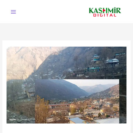
Ski
t
conten