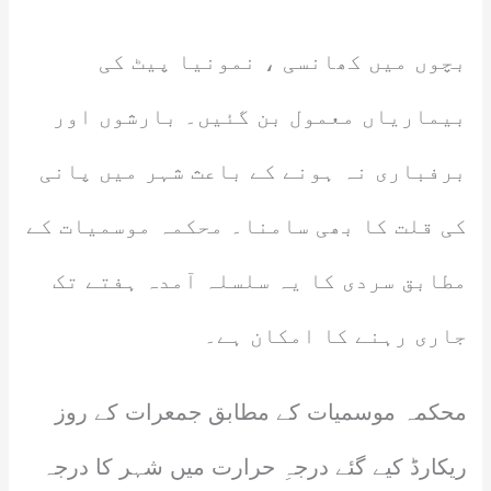
بچوں میں کھانسی ، نمونیا پیٹ کی
بیماریاں معمول بن گئیں۔ بارشوں اور
برفباری نہ ہونے کے باعث شہر میں پانی
کی قلت کا بھی سامنا۔ محکمہ موسمیات کے
مطابق سردی کا یہ سلسلہ آمدہ ہفتے تک
جاری رہنے کا امکان ہے۔
محکمہ موسمیات کے مطابق جمعرات کے روز
ریکارڈ کیے گئے درجہِ حرارت میں شہر کا درجہ