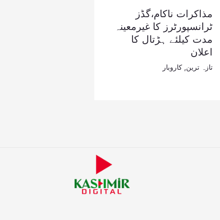
مذاکرات ناکام،گڈز
ٹرانسپورٹرز کا غیرمعینہ
مدت کیلئے ہڑتال کا
اعلان
تازہ ترین
,
کاروبار