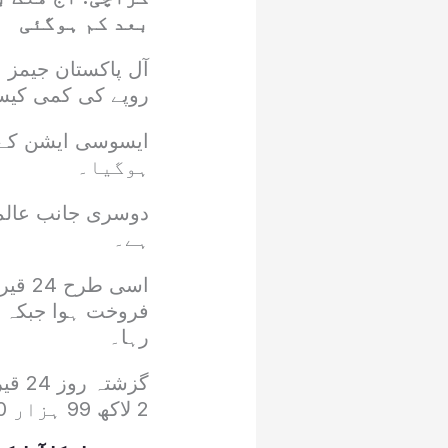
بعد کم ہوگئی
روپے کی کمی کیساتھ قیمت 2 لاکھ 98 ہزا
ہوگیا۔
ہے۔
رہا۔
2 لاکھ 99 ہزار 600 روپے کی نئی بُلند ترین سطح پر پہنچ گئے تھے۔