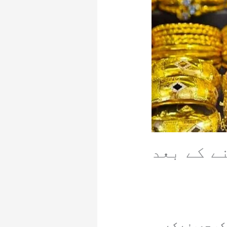
ے کے بعد
کو چھونے کے