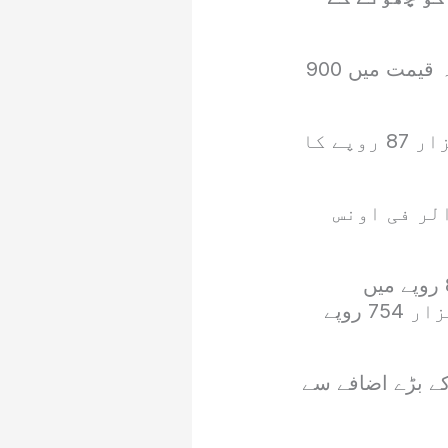
آل پاکستان جیمز اینڈ جیولر ایسوسی ایشن کے مطابق سونے کی فی تولہ قیمت میں 900
ایسوسی ایشن کے مطابق اسی طرح 10 گرام سونے کا بھاؤ 2 لاکھ 56 ہزار 87 روپے کا
لمی بازار میں سونے کا بھاؤ 9 ڈالر کم ہوکر 2859 ڈالر فی اونس
اسی طرح 24 قیراط 10 گرام سونا 772 روپے گر کر 2 لاکھ 56 ہزار 87 روپے میں
فروخت ہوا جبکہ 22 قیراط کے حامل 10 گرام سونے کا بھاؤ 2 لاکھ 34 ہزار 754 روپے
 حامل خالص سونے کے نرخ 5 ہزار 300 روپے کے بڑے اضافے سے