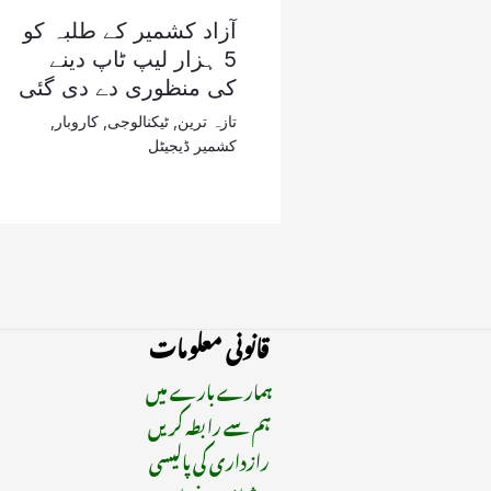
آزاد کشمیر کے طلبہ کو
5 ہزار لیپ ٹاپ دینے
کی منظوری دے دی گئی
تازہ ترین
,
ٹیکنالوجی
,
کاروبار
,
کشمیر ڈیجیٹل
قانونی معلومات
ہمارے بارے میں
ہم سے رابطہ کریں
رازداری کی پالیسی