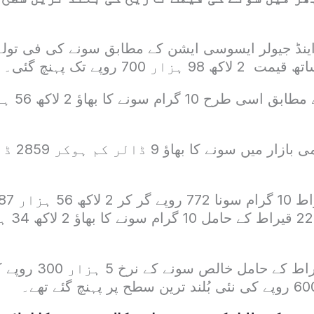
ر 700 روپے تک پہنچ گئی۔
دوسری جانب عا
گزشتہ روز 24 قیراط کے