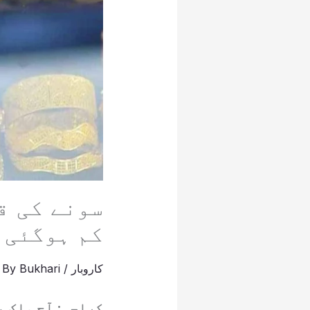
سونے کی ق
کم ہوگئی
کاروبار
/
Bukhari
/ By
کراچی: آج ملک 