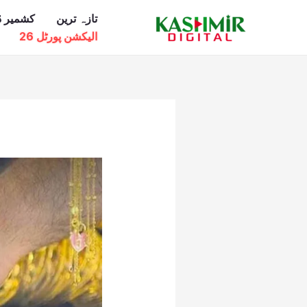
Ski
تازہ ترین
کشمیر ڈ
t
الیکشن پورٹل 26
conten