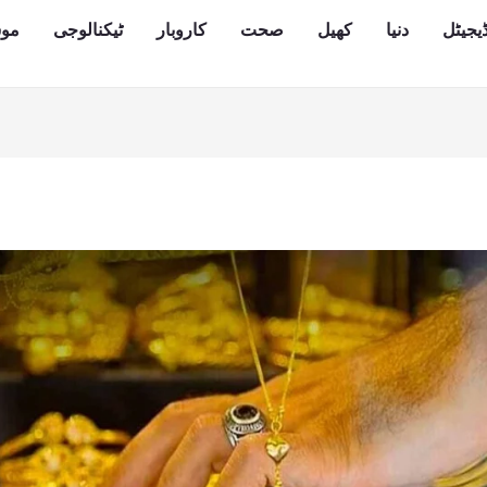
یجیٹل
دنیا
کھیل
صحت
کاروبار
ٹیکنالوجی
مو