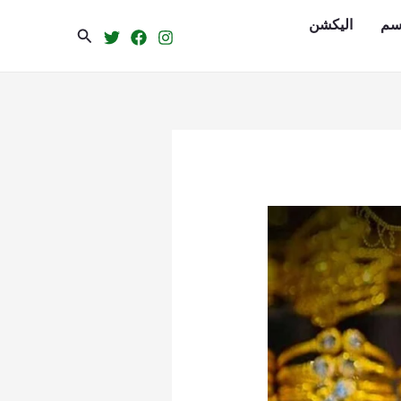
سم
الیکشن
Search