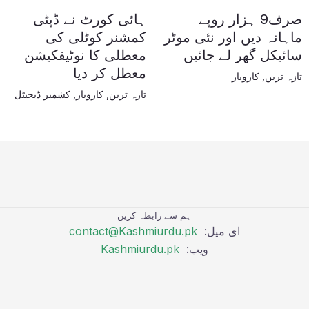
صرف9 ہزار روپے
ہائی کورٹ نے ڈپٹی
ماہانہ دیں اور نئی موٹر
کمشنر کوٹلی کی
سائیکل گھر لے جائیں
معطلی کا نوٹیفکیشن
معطل کر دیا
تازہ ترین
,
کاروبار
تازہ ترین
,
کاروبار
,
کشمیر ڈیجیٹل
ہم سے رابطہ کریں
ای میل:
contact@Kashmiurdu.pk
ویب:
Kashmiurdu.pk