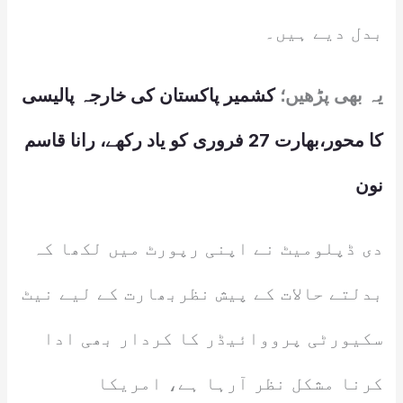
بدل دیے ہیں۔
یہ بھی پڑھیں؛
کشمیر پاکستان کی خارجہ پالیسی
کا محور،بھارت 27 فروری کو یاد رکھے، رانا قاسم
نون
دی ڈپلومیٹ نے اپنی رپورٹ میں لکھا کہ
بدلتے حالات کے پیش نظربھارت کے لیے نیٹ
سکیورٹی پرووائیڈر کا کردار بھی ادا
کرنا مشکل نظر آرہا ہے، امریکا