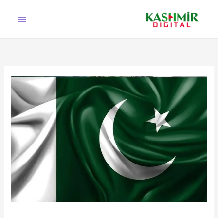
Ski
t
conten