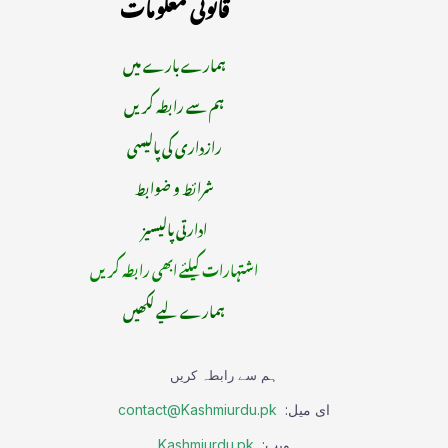
قانونی معلومات
ہمارے بارے میں
ہم سے رابطہ کریں
رازداری کی پالیسی
شرائط و ضوابط
ادارتی پالیسیز
اشتہارات کیلئے ابھی رابطہ کریں
ہمارے لیے لکھیں
ہم سے رابطہ کریں
ای میل:
contact@Kashmiurdu.pk
ویب:
Kashmiurdu.pk