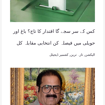
کس کے سر سجے گا اقتدار کا تاج؟ باغ اور
حویلی میں فیصلہ کن انتخابی مقابلہ کل
الیکشن
,
تازہ ترین
,
کشمیر ڈیجیٹل