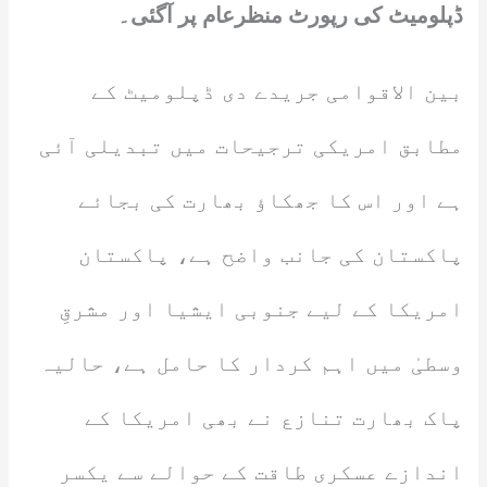
ڈپلومیٹ کی رپورٹ منظرعام پر آگئی۔
بین الاقوامی جریدے دی ڈپلومیٹ کے
مطابق امریکی ترجیحات میں تبدیلی آئی
ہے اور اس کا جھکاؤ بھارت کی بجائے
پاکستان کی جانب واضح ہے، پاکستان
امریکا کے لیے جنوبی ایشیا اور مشرقِ
وسطیٰ میں اہم کردار کا حامل ہے، حالیہ
پاک بھارت تنازع نے بھی امریکا کے
اندازے عسکری طاقت کے حوالے سے یکسر