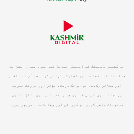
ہم کشمیر ڈیجیٹل کی ڈیجیٹل میڈیا ٹیم ہیں۔ ہمارا مشن ہے
جرات مندانہ صحافت اور تخلیقی کہانی گوئی جو آپ کو باخبر
اور متاثر رکھے۔ ہم آپ تک درست، مؤثر اور بروقت خبریں
پہنچاتے ہیں, ایسی خبریں جو واقعی اہم ہیں۔ تازہ ترین
معلومات حاصل کریں جو گہرائی اور وضاحت سے بھرپور ہوں۔