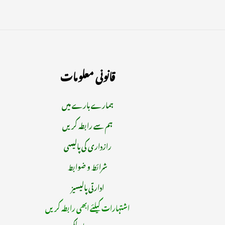
قانونی معلومات
ہمارے بارے میں
ہم سے رابطہ کریں
رازداری کی پالیسی
شرائط و ضوابط
ادارتی پالیسیز
اشتہارات کیلئے ابھی رابطہ کریں