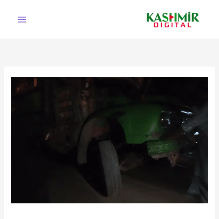
Ski
t
conten