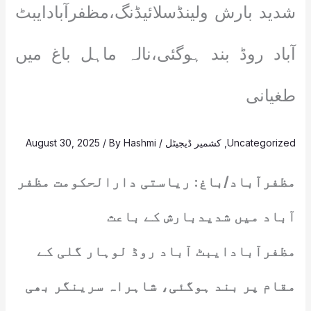
شدید بارش ولینڈسلائیڈنگ،مظفرآبادایبٹ
آباد روڈ بند ہوگئی،نالہ ماہل باغ میں
طغیانی
Uncategorized
,
کشمیر ڈیجیٹل
/
Hashmi
/ By
August 30, 2025
مظفرآباد/باغ: ریاستی دارالحکومت مظفر
آباد میں شدیدبارش کے باعث
مظفرآبادایبٹ آباد روڈ لوہار گلی کے
مقام پر بند ہوگئی، شاہراہ سرینگر بھی