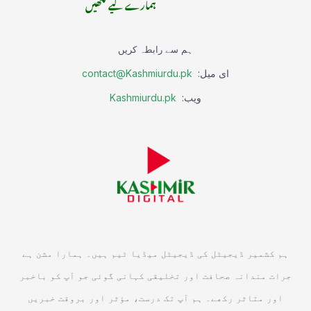
ہمارے لیے لکھیں
ہم سے رابطہ کریں
ای میل:
contact@Kashmiurdu.pk
ویب:
Kashmiurdu.pk
ہم کشمیر ڈیجیٹل کی ڈیجیٹل میڈیا ٹیم ہیں۔ ہمارا مشن ہے
جرات مندانہ صحافت اور تخلیقی کہانی گوئی جو آپ کو باخبر
اور متاثر رکھے۔ ہم آپ تک درست، مؤثر اور بروقت خبریں