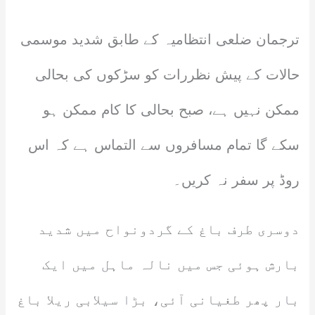
ترجمان ضلعی انتظامیہ کے طابق شدید موسمی
حالات کے پیش نظررات کو سڑکوں کی بحالی
ممکن نہیں ہے، صبح بحالی کا کام ممکن ہو
سکے گا تمام مسافروں سے التماس ہے کہ اس
روڈ پر سفر نہ کریں۔
دوسری طرف باغ کے گردونواح میں شدید
بارش ہوئی جس میں نالہ ماہل میں ایک
بار پھر طغیانی آئی، بڑا سیلابی ریلا باغ