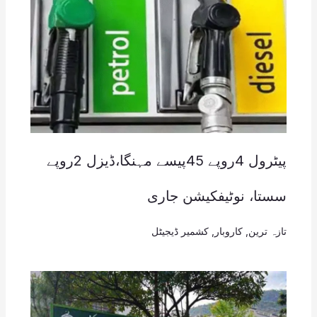
پیٹرول 4روپے 45پیسے مہنگا،ڈیزل 2روپے
سستا، نوٹیفکیشن جاری
تازہ ترین
,
کاروبار
,
کشمیر ڈیجیٹل