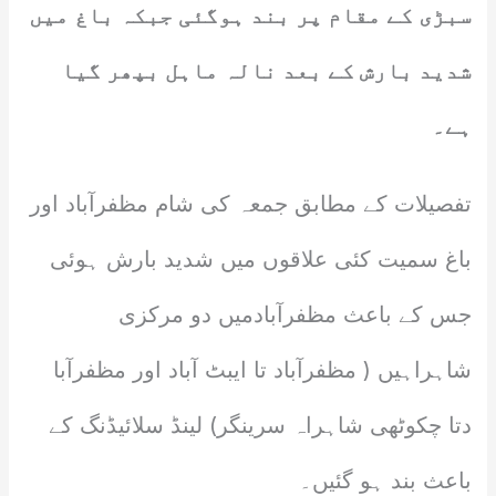
سبڑی کے مقام پر بند ہوگئی جبکہ باغ میں
شدید بارش کے بعد نالہ ماہل بپھر گیا
ہے۔
تفصیلات کے مطابق جمعہ کی شام مظفرآباد اور
باغ سمیت کئی علاقوں میں شدید بارش ہوئی
جس کے باعث مظفرآبادمیں دو مرکزی
شاہراہیں ( مظفرآباد تا ایبٹ آباد اور مظفرآبا
دتا چکوٹھی شاہراہ سرینگر) لینڈ سلائیڈنگ کے
باعث بند ہو گئیں۔