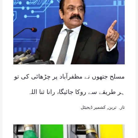
مسلح جتھوں نے مظفرآباد پر چڑھائی کی تو
ہر طریقے سے روکا جائیگا، رانا ثنا اللہ
تازہ ترین
,
کشمیر ڈیجیٹل