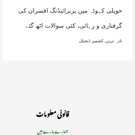
حویلی کہوٹہ میں پریزائیڈنگ افسران کی
گرفتاری و رہائی، کئی سوالات اٹھ گئے
تازہ ترین
,
کشمیر ڈیجیٹل
قانونی معلومات
ہمارے بارے میں