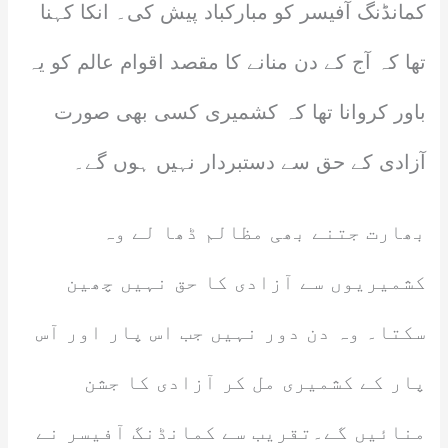
کمانڈنگ آفیسر کو مبارکباد پیش کی۔ انکا کہنا
تھا کہ آج کے دن منانے کا مقصد اقوام عالم کو یہ
باور کروانا تھا کہ کشمیری کسی بھی صورت
آزادی کے حق سے دستبردار نہیں ہوں گے۔
بھارت جتنے بھی مظالم ڈھا لے وہ
کشمیریوں سے آزادی کا حق نہیں چھین
سکتا۔ وہ دن دور نہیں جب اس پار اور آس
پار کے کشمیری مل کر آزادی کا جشن
منائیں گے۔تقریب سے کمانڈنگ آفیسر نے