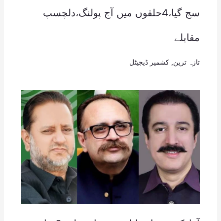
سج گیا،4حلقوں میں آج پولنگ،دلچسپ
مقابلے
تازہ ترین
,
کشمیر ڈیجیٹل