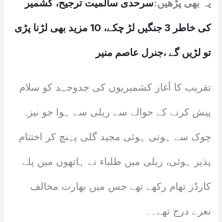
یہ بھی پڑھیں:
سرحدی سالمیت ترجیح، کشمیر
کی خاطر 3 جنگیں لڑ چکے، 10 مزید بھی لڑنا پڑی
تو لڑیں گے ،جنرل عاصم منیر
تقریب کا آغاز کشمیریوں کی جدوجہد کو سلام
پیش کرنے کے حوالے سے ریلی سے ہوا جو نیزہ
چوک سے ہوتی ہوئی مجید گلی پہنچ کر اختتام
پذیر ہوئی، ریلی میں طلباء نے ہاتھوں میں پلے
کارڈز تھام رکھے تھے جس میں بھارت مخالف
نعرے درج تھے۔۔