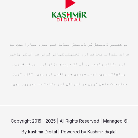
ہم کشمیر ڈیجیٹل کی ڈیجیٹل میڈیا ٹیم ہیں۔ ہمارا مشن ہے
جرات مندانہ صحافت اور تخلیقی کہانی گوئی جو آپ کو باخبر
اور متاثر رکھے۔ ہم آپ تک درست، مؤثر اور بروقت خبریں
پہنچاتے ہیں, ایسی خبریں جو واقعی اہم ہیں۔ تازہ ترین
معلومات حاصل کریں جو گہرائی اور وضاحت سے بھرپور ہوں۔
© Copyright 2015 - 2025 | All Rights Reserved | Managed
By
kashmir Digital
| Powered by
Kashmir digital