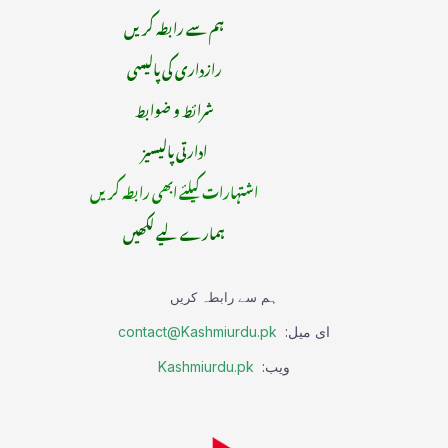
ہم سے رابطہ کریں
رازداری کی پالیسی
شرائط و ضوابط
ادارتی پالیسیز
اشتہارات کیلئے ابھی رابطہ کریں
ہمارے لیے لکھیں
ہم سے رابطہ کریں
ای میل:
contact@Kashmiurdu.pk
ویب:
Kashmiurdu.pk