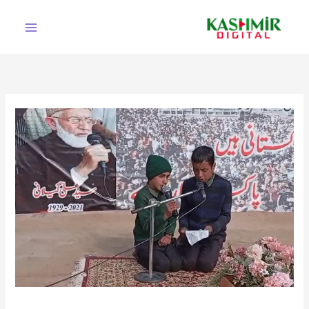
Ski
t
conten