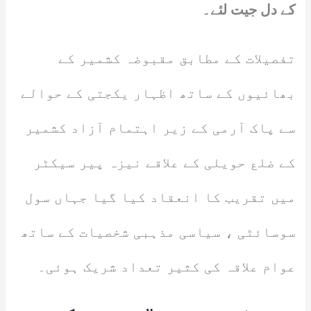
کے دل جیت لئے۔
تفصیلات کے مطابق مقبوضہ کشمیر کے
بھائیوں کے ساتھ اظہار یکجتی کے حوالے
سے پاک آرمی کے زیر اہتمام آزاد کشمیر
کے ضلع حویلی کے علاقے نیزہ پیر سیکٹر
میں تقریب کا انعقاد کیا گیا جہاں سول
سوسائٹی ، سیاسی مذہبی شخصیات کے ساتھ
عوام علاقہ کی کثیر تعداد شریک ہوئی۔