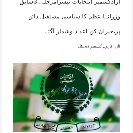
آزادکشمیر انتخابات تیسرامرحلہ، 3سابق
وزرائےا عظم کا سیاسی مستقبل دائو
پر،حیران کن اعداد وشمار آگئے
تازہ ترین
,
کشمیر ڈیجیٹل