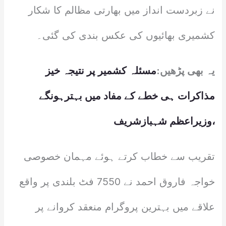
نے زبردست انداز میں بھارتی مظالم کا شکار
کشمیری بھائیوں کی عکس بندی کی گئی۔
یہ بھی پڑھیں:
مسئلہ کشمیر پر نتیجہ خیز
مذاکرات ہی خطے کے مفاد میں بہترہونگے
،وزیراعظم شہبازشریف
تقریب سے خطاب کرتے ہوئے مہمان خصوصی
خواجہ فاروق احمد نے 7550 فٹ بلندی پر واقع
علاقے میں بہترین پروگرام منعقد کروانے پر