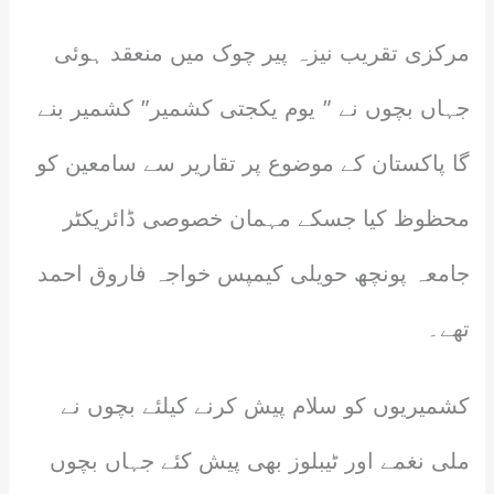
مرکزی تقریب نیزہ پیر چوک میں منعقد ہوئی
جہاں بچوں نے ” یوم یکجتی کشمیر” کشمیر بنے
گا پاکستان کے موضوع پر تقاریر سے سامعین کو
محظوظ کیا جسکے مہمان خصوصی ڈائریکٹر
جامعہ پونچھ حویلی کیمپس خواجہ فاروق احمد
تھے۔
کشمیریوں کو سلام پیش کرنے کیلئے بچوں نے
ملی نغمے اور ٹیبلوز بھی پیش کئے جہاں بچوں