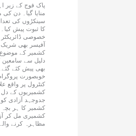
پاک فوج کے زیر ا
منایا گیا۔ دن کی
سینکڑوں کی تعداد
کا ثبوت پیش کیا۔ 
خصوصی ڈائریکٹر ج
آفیسر بھی شریک ہو
کشمیر کے موضوع پر
دلیل سے سامعین ک
بھی پیش کئے گئے
خوبصورت پروگرام کے
کنٹرول پر واقع ع
کشمیریوں کے دل پ
جدوجہد آزادی کو س
کشمیر کا ہر بچہ 
کشمیری مل کر آزا
مظاہرہ کرنے والے 