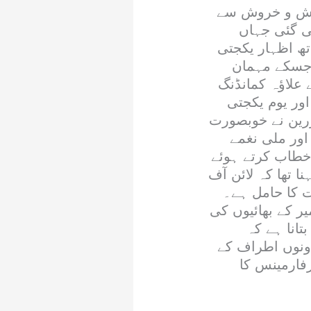
 جوش و خروش سے
ی گئی جہاں
تھ اظہار یکجتی
ا جسکے مہمان
علاؤہ کمانڈنگ
ور یوم یکجتی
ررین نے خوبصورت
اور ملی نغمے
خطاب کرتے ہوئے
ا تھا کہ لائن آف
ت کا حامل ہے۔
ر کے بھائیوں کی
انا ہے کہ
ونوں اطراف کے
رفارمینس کا