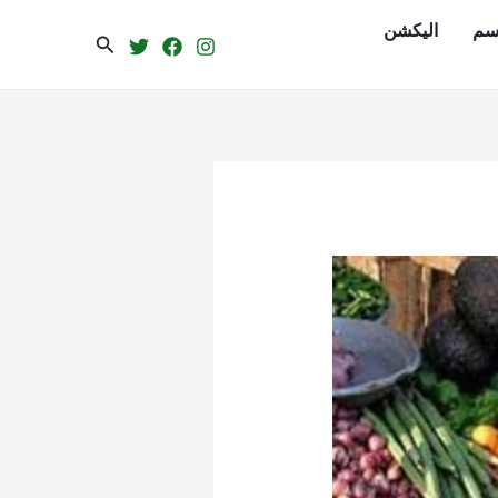
سم
الیکشن
Search