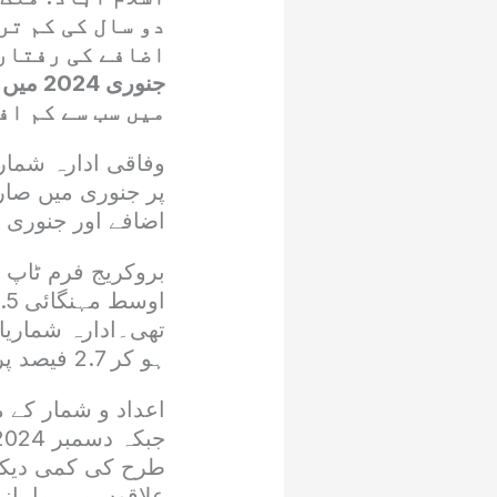
دو سال کی کم تر
میں سب سے کم اف
وفاقی ادارہ شمار
اضافے اور جنوری 2024 میں 1.8 فیصد اضافے کے مقابلے میں کم ہے۔
تھی۔ادارہ شماریا
ہو کر 2.7 فیصد پر آگئی ہے جو دسمبر میں 4.4 فیصد اور ایک سال قبل 30.2 فیصد تھی۔