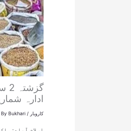
گزش
ادارہ شمار
کاروبار
/
Bukhari
/ By
اسلام آباد: ملک