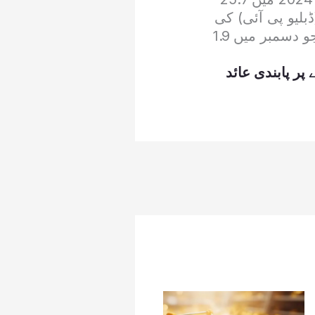
بلیو پی آئی) کی
مہنگائی بھی جنوری میں سالانہ بنیادوں پر کم ہو کر 0.6 فیصد پر آگئی جو دسمبر میں 1.9
پر پابندی عائد