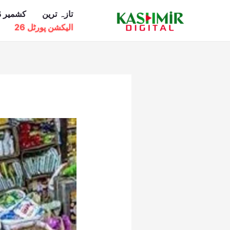
Ski
تازہ ترین
کشمیر ڈ
t
الیکشن پورٹل 26
conten