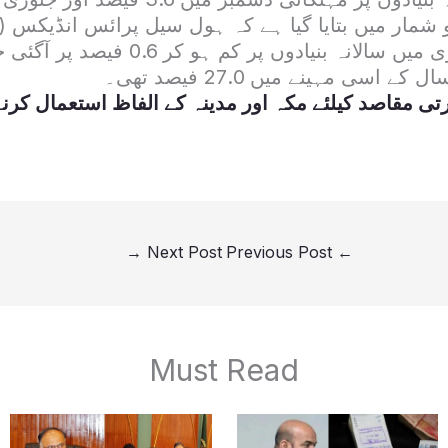
شمار میں بتایا گیا ہے کہ ہول سیل پرائس انڈیکس (ڈ
اسی مہینے میں 27.0 فیصد تھی۔
 مقاصد کیلئے مکہ اور مدینہ کے الفاظ استعمال کرنے 
→
Next Post
Previous Post
←
Must Read