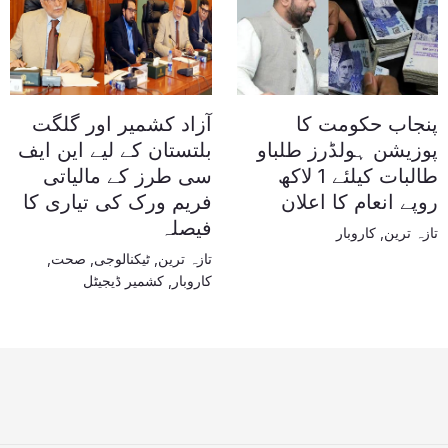
پنجاب حکومت کا
آزاد کشمیر اور گلگت
پوزیشن ہولڈرز طلباو
بلتستان کے لیے این ایف
طالبات کیلئے 1 لاکھ
سی طرز کے مالیاتی
روپے انعام کا اعلان
فریم ورک کی تیاری کا
فیصلہ
تازہ ترین
,
کاروبار
تازہ ترین
,
ٹیکنالوجی
,
صحت
,
کاروبار
,
کشمیر ڈیجیٹل