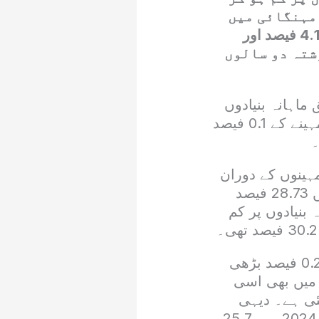
 مہنگائی میں
اضافے کی رفتار کم ہوکر 2.4 فیصد پر آگئی ہے جو دسمبر2024 میں 4.1 فیصد اور
یہ گزشتہ دو سالوں
اہانہ بنیادوں
پر جنوری میں صارف قیمت اشاریہ مہنگائی 0.2 فیصد بڑھی جو پچھلے مہینے کے 0.1 فیصد
ج فرم ٹاپ لائن سکیورٹیز کے مطابق مالی سال 2025 کے پہلے 7 مہینوں کے دوران
اوسط مہنگائی 6.5 فیصد رہی جو گزشتہ مالی سال کے اسی عرصے میں 28.73 فیصد
بنیادوں پر کم
اعداد و شمار کے مطابق ماہانہ بنیادوں پر شہری علاقوں میں مہنگائی 0.2 فیصد بڑھی
راط زر میں بھی اسی
دوں پر کم ہو کر 1.9 فیصد ہو گئی ہے۔ دیہی
علاقوں میں ماہانہ بنیادوں پر مہنگائی دسمبر میں 3.6 فیصد اور جنوری 2024 میں 25.7