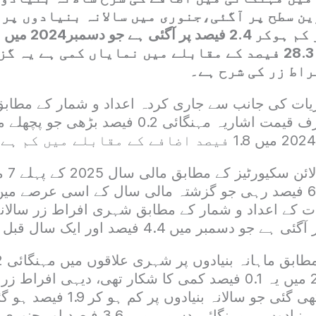
ین سطح پر آگئی،جنوری میں سالانہ بنیادوں پر
جنوری 2024 میں 28.3 فیصد کے مقابلے میں نمایاں کمی ہے 
راط زر کی شرح ہے۔
یات کی جانب سے جاری کردہ اعداد و شمار کے مطابق م
بروکری
ت کے اعداد و شمار کے مطابق شہری افراط زر سالانہ 
جبکہ دسمبر 2024 میں یہ 0.1 فیصد کمی کا شکار تھی، دیہی اف
طرح کی کمی دیکھی گئی جو سالانہ بنیا