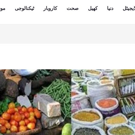
یجیٹل
دنیا
کھیل
صحت
کاروبار
ٹیکنالوجی
مو