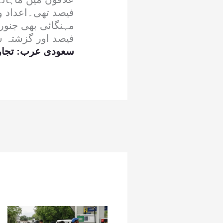
فیصد تھی۔اعداد و 
فیصد اور گزشتہ سال کے 
سعودی عرب: تجارتی