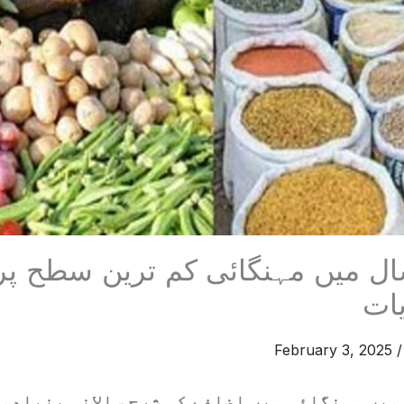
تہ 2 سال میں مہنگائی کم ترین سطح پ
یات
February 3, 2025
 میں مہنگائی میں اضافے کی شرح سالانہ بنیادوں