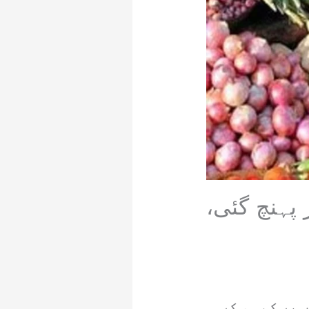
ر پہنچ گئی،
 پر کم ہو کر