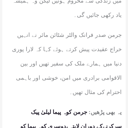
میں زندگی سے محروم ہوئیں لیکن وہ ہمیشہ
یاد رکھی جائیں گی۔
جرمن صدر فرانک والٹر شٹائن مائر نے انہیں
خراج عقیدت پیش کرتے ہوئے کہا کہ لارا پوری
دنیا میں ہمارے ملک کی سفیر تھیں اور بین
الاقوامی برادری میں امن، خوشی اور باہمی
احترام کی مثال تھیں۔
یہ بھی پڑھیں:
جرمن کوہ پیما لیلیٰ پیک
سرکرنےکے دوران لاپتہ ،دوسری کوہ پیما کو