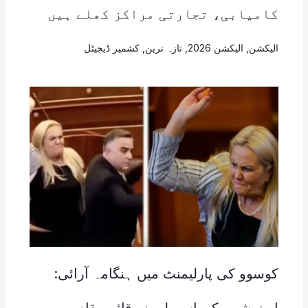
کامیابی، تجارتی مراکز کھلے ہیں
الیکشن
,
الیکشن 2026
,
تازہ ترین
,
کشمیر ڈیجیٹل
کوسوو کی پارلیمنٹ میں ہنگامہ آرائی:
اپوزیشن رکن اسمبلی نے قائم مقام