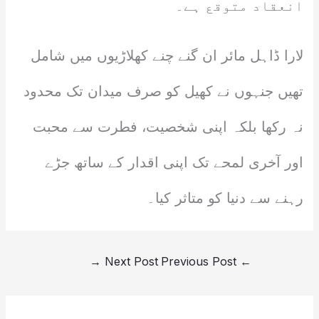
انعقاد متوقع ہے۔
لارا ڈاہل مائر ان گنے چنے کھلاڑیوں میں شامل
تھیں جنہوں نے کھیل کو صرف میدان تک محدود
نہ رکھا بلکہ اپنی شخصیت، فطرت سے محبت
اور آخری لمحے تک اپنی اقدار کے ساتھ جڑے
رہنے سے دنیا کو متاثر کیا۔
→
Next Post
Previous Post
←