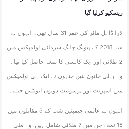
ریسکیو کرلیا گیا
لارا ڈاہل مائر کی عمر 31 سال تھی۔ انہوں نے
سنہ2018 کے پیونگ چانگ سرمائی اولمپکس میں
2 طلائی اور ایک کانسی کا تمغہ حاصل کیا تھا۔
وہ پہلی خاتون بنیں جنہوں نے ایک ہی اولمپکس
میں اسپرنٹ اور پرسوئیٹ دونوں ایونٹس جیتے۔
انہوں نے عالمی چیمپئین شپ کے 5 مقابلوں میں
15 تمغے جن میں 7 طلائی شامل ہیں۔وہ مئی