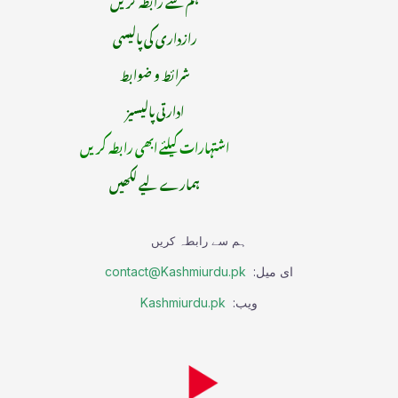
رازداری کی پالیسی
شرائط و ضوابط
ادارتی پالیسیز
اشتہارات کیلئے ابھی رابطہ کریں
ہمارے لیے لکھیں
ہم سے رابطہ کریں
ای میل:
contact@Kashmiurdu.pk
ویب:
Kashmiurdu.pk