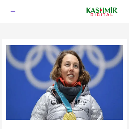
Ski
t
conten