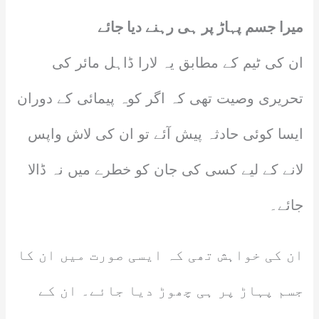
میرا جسم پہاڑ پر ہی رہنے دیا جائے
ان کی ٹیم کے مطابق یہ لارا ڈاہل مائر کی
تحریری وصیت تھی کہ اگر کوہ پیمائی کے دوران
ایسا کوئی حادثہ پیش آئے تو ان کی لاش واپس
لانے کے لیے کسی کی جان کو خطرے میں نہ ڈالا
جائے۔
ان کی خواہش تھی کہ ایسی صورت میں ان کا
جسم پہاڑ پر ہی چھوڑ دیا جائے۔ ان کے