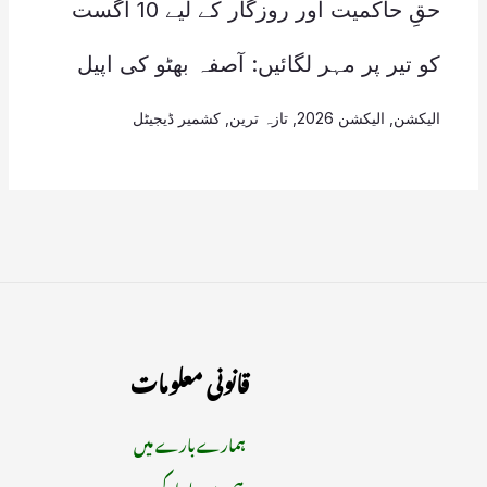
حقِ حاکمیت اور روزگار کے لیے 10 اگست
کو تیر پر مہر لگائیں: آصفہ بھٹو کی اپیل
الیکشن
,
الیکشن 2026
,
تازہ ترین
,
کشمیر ڈیجیٹل
قانونی معلومات
ہمارے بارے میں
ہم سے رابطہ کریں