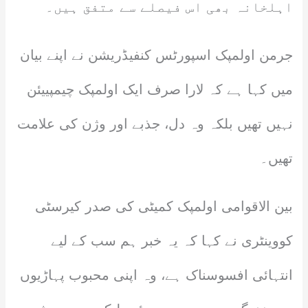
اہلخانہ بھی اس فیصلے سے متفق ہیں۔
جرمن اولمپک اسپورٹس کنفیڈریشن نے اپنے بیان
میں کہا ہے کہ لارا صرف ایک اولمپک چیمپییئن
نہیں تھیں بلکہ وہ دل، جذبے اور وژن کی علامت
تھیں۔
بین الاقوامی اولمپک کمیٹی کی صدر کیرسٹی
کووینٹری نے کہا کہ یہ خبر ہم سب کے لیے
انتہائی افسوسناک ہے، وہ اپنی محبوب پہاڑیوں