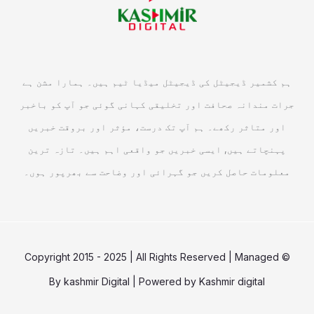
ہم کشمیر ڈیجیٹل کی ڈیجیٹل میڈیا ٹیم ہیں۔ ہمارا مشن ہے
جرات مندانہ صحافت اور تخلیقی کہانی گوئی جو آپ کو باخبر
اور متاثر رکھے۔ ہم آپ تک درست، مؤثر اور بروقت خبریں
پہنچاتے ہیں, ایسی خبریں جو واقعی اہم ہیں۔ تازہ ترین
معلومات حاصل کریں جو گہرائی اور وضاحت سے بھرپور ہوں۔
© Copyright 2015 - 2025 | All Rights Reserved | Managed
By
kashmir Digital
| Powered by
Kashmir digital