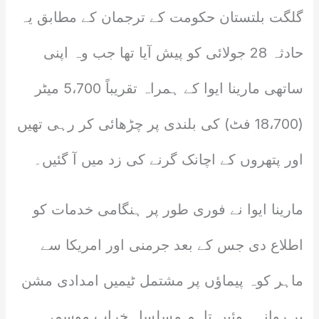
گلگت بلتستان حکومت کے ترجمان کے مطابق یہ
حادثہ 28 جولائی کو پیش آیا تھا جب وہ اپنی
ساتھی مارینا ایوا کے ہمراہ تقریباً 5،700 میٹر
(18،700 فٹ) کی بلندی پر چڑھائی کر رہی تھیں
اور پتھروں کے اچانک گرنے کی زد میں آ گئیں۔
مارینا ایوا نے فوری طور پر ہنگامی خدمات کو
اطلاع دی جس کے بعد جرمنی اور امریکا سے
ماہر کوہ پیماؤں پر مشتمل ٹیمیں امدادی مشن
پر روانہ ہوئیں تاہم مسلسل خراب موسم،