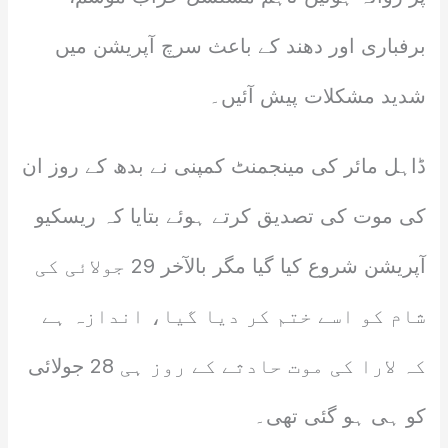
برفباری اور دھند کے باعث سرچ آپریشن میں
شدید مشکلات پیش آئیں۔
ڈاہل مائر کی مینجمنٹ کمپنی نے بدھ کے روز ان
کی موت کی تصدیق کرتے ہوئے بتایا کہ ریسکیو
آپریشن شروع کیا گیا مگر بالآخر 29 جولائی کی
شام کو اسے ختم کر دیا گیا، اندازہ ہے
کہ لارا کی موت حادثے کے روز ہی 28 جولائی
کو ہی ہو گئی تھی۔