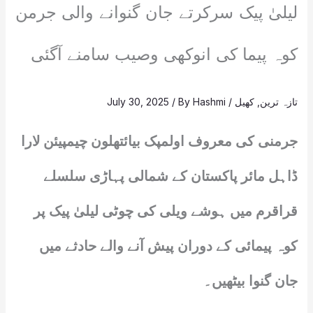
لیلیٰ پیک سرکرتے جان گنوانے والی جرمن
کوہ پیما کی انوکھی وصیب سامنے آگئی
تازہ ترین
,
کھیل
/
Hashmi
/ By
July 30, 2025
جرمنی کی معروف اولمپک بیائتھلون چیمپیئن لارا
ڈاہل مائر پاکستان کے شمالی پہاڑی سلسلے
قراقرم میں ہوشے ویلی کی چوٹی لیلیٰ پیک پر
کوہ پیمائی کے دوران پیش آنے والے حادثے میں
جان گنوا بیٹھیں۔