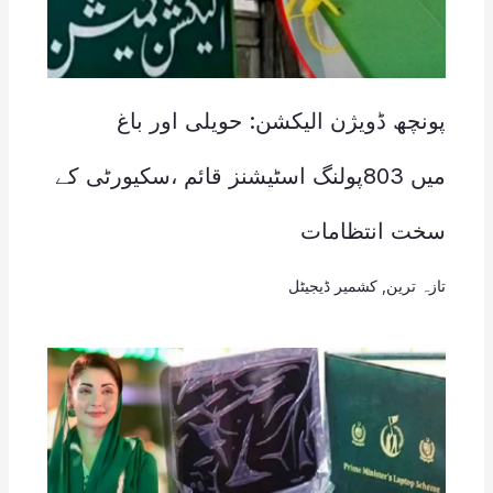
پونچھ ڈویژن الیکشن: حویلی اور باغ
میں 803پولنگ اسٹیشنز قائم ،سکیورٹی کے
سخت انتظامات
تازہ ترین
,
کشمیر ڈیجیٹل