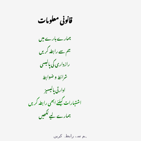
قانونی معلومات
ہمارے بارے میں
ہم سے رابطہ کریں
رازداری کی پالیسی
شرائط و ضوابط
ادارتی پالیسیز
اشتہارات کیلئے ابھی رابطہ کریں
ہمارے لیے لکھیں
ہم سے رابطہ کریں