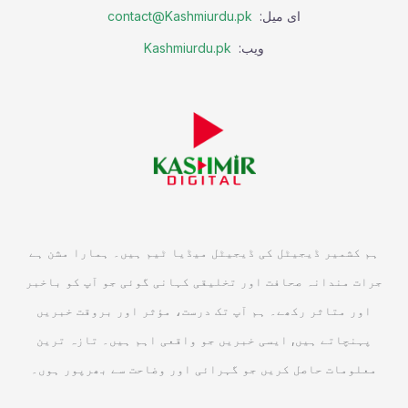
ای میل:
contact@Kashmiurdu.pk
ویب:
Kashmiurdu.pk
ہم کشمیر ڈیجیٹل کی ڈیجیٹل میڈیا ٹیم ہیں۔ ہمارا مشن ہے
جرات مندانہ صحافت اور تخلیقی کہانی گوئی جو آپ کو باخبر
اور متاثر رکھے۔ ہم آپ تک درست، مؤثر اور بروقت خبریں
پہنچاتے ہیں, ایسی خبریں جو واقعی اہم ہیں۔ تازہ ترین
معلومات حاصل کریں جو گہرائی اور وضاحت سے بھرپور ہوں۔