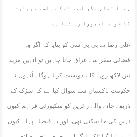
ہونا تھا، مگر اب سڑک کے راستے زیارت
کا خواب ادھورا رہ گیا ہے۔
علی رضا نے بی بی سی کو بتایا کہ اگر وہ
فضائی سفر سے عراق جانا چاہیں تو انہیں مزید
تین لاکھ روپے کا بندوبست کرنا ہوگا۔ اُنہوں نے
حکومت پاکستان سے سوال کیا ہے کہ سڑک کے
ذریعے جانے والے زائرین کو سکیورٹی فراہم کیوں
نہیں کی جا سکتی تھی، اور یہ فیصلہ پہلے کیوں
نہ سنایا گیا تاکہ لوگ اپنی جمع پونجی ضائع