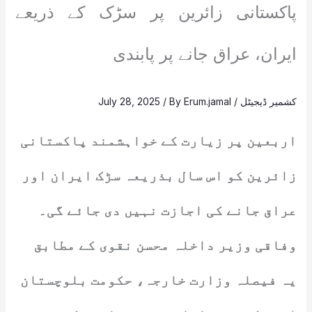
پاکستانی زائرین پر سڑک کے ذریعے
ایران، عراق جانے پر پابندی
کشمیر ڈیجیٹل
/
Erum.jamal
/ By
July 28, 2025
اربعین پر زیارت کے خواہشمند پاکستانی
زائرین کو اس سال بذریعہ سڑک ایران اور
عراق جانے کی اجازت نہیں دی جائے گی۔
وفاقی وزیر داخلہ محسن نقوی کے مطابق
یہ فیصلہ وزارت خارجہ، حکومت بلوچستان