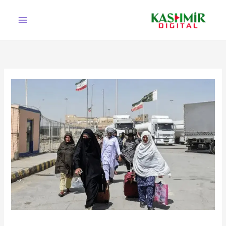
Ski
t
conten