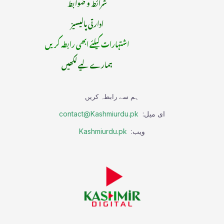
شرائط و ضوابط
ادارتی پالیسیز
اشتہارات کیلئے ابھی رابطہ کریں
ہمارے لیے لکھیں
ہم سے رابطہ کریں
ای میل:
contact@Kashmiurdu.pk
ویب:
Kashmiurdu.pk