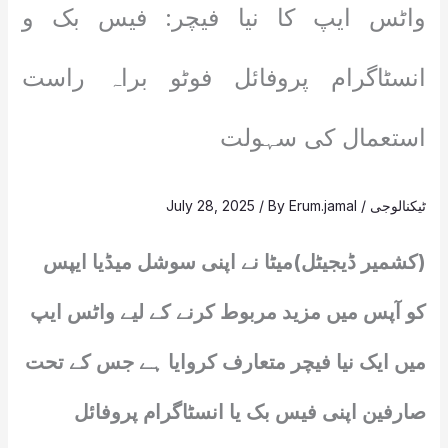
واٹس ایپ کا نیا فیچر: فیس بک و
انسٹاگرام پروفائل فوٹو براہ راست
استعمال کی سہولت
ٹیکنالوجی
/
Erum.jamal
/ By
July 28, 2025
(کشمیر ڈیجیٹل)میٹا نے اپنی سوشل میڈیا ایپس
کو آپس میں مزید مربوط کرنے کے لیے واٹس ایپ
میں ایک نیا فیچر متعارف کروایا ہے جس کے تحت
صارفین اپنی فیس بک یا انسٹاگرام پروفائل