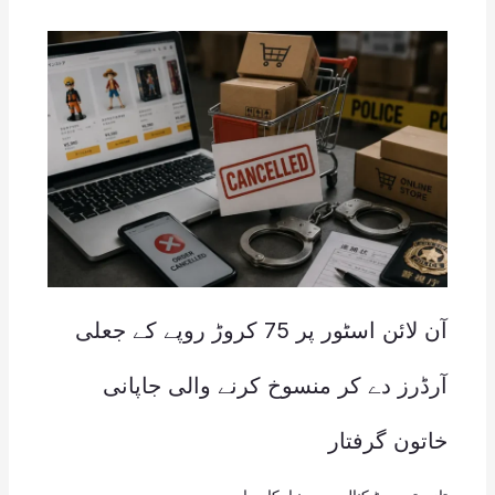
آن لائن اسٹور پر 75 کروڑ روپے کے جعلی
آرڈرز دے کر منسوخ کرنے والی جاپانی
خاتون گرفتار