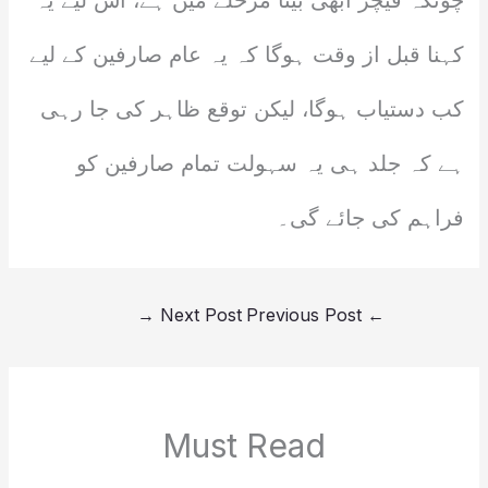
چونکہ فیچر ابھی بیٹا مرحلے میں ہے، اس لیے یہ
کہنا قبل از وقت ہوگا کہ یہ عام صارفین کے لیے
کب دستیاب ہوگا، لیکن توقع ظاہر کی جا رہی
ہے کہ جلد ہی یہ سہولت تمام صارفین کو
فراہم کی جائے گی۔
→
Next Post
Previous Post
←
Must Read