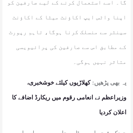
گا۔ اسے استعمال کرنے کے لیے صارفین کو
اپنا واٹس ایپ اکاؤنٹ میٹا کے اکاؤنٹ
سینٹر سے منسلک کرنا ہوگا، تاہم رپورٹ
کے مطابق اس سے صارفین کی پرائیویسی
متاثر نہیں ہوگی۔
یہ بھی پڑھیں:
کھلاڑیوں کیلئے خوشخبری،
وزیراعظم نے انعامی رقوم میں ریکارڈ اضافے کا
اعلان کردیا