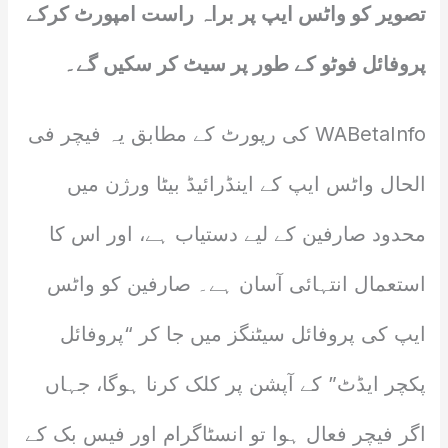
تصویر کو واٹس ایپ پر براہ راست امپورٹ کرکے
پروفائل فوٹو کے طور پر سیٹ کر سکیں گے۔
WABetaInfo کی رپورٹ کے مطابق یہ فیچر فی
الحال واٹس ایپ کے اینڈرائیڈ بیٹا ورژن میں
محدود صارفین کے لیے دستیاب ہے، اور اس کا
استعمال انتہائی آسان ہے۔ صارفین کو واٹس
ایپ کی پروفائل سیٹنگز میں جا کر “پروفائل
پکچر ایڈٹ” کے آپشن پر کلک کرنا ہوگا، جہاں
اگر فیچر فعال ہوا تو انسٹاگرام اور فیس بک کے