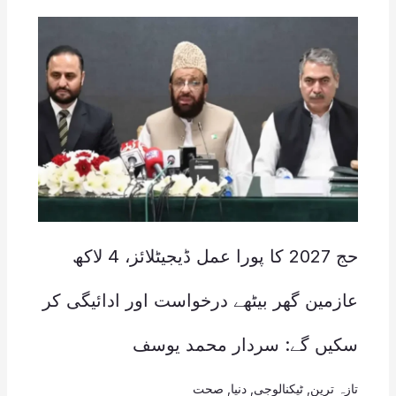
حج 2027 کا پورا عمل ڈیجیٹلائز، 4 لاکھ
عازمین گھر بیٹھے درخواست اور ادائیگی کر
سکیں گے: سردار محمد یوسف
تازہ ترین
,
ٹیکنالوجی
,
دنیا
,
صحت