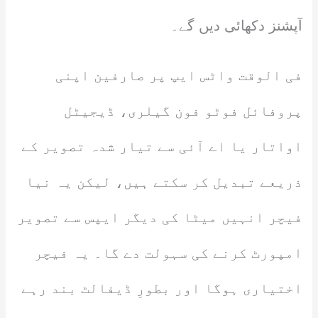
آپشنز دکھائی دیں گے۔
فی الوقت واٹس ایپ پر صارفین اپنی
پروفائل فوٹو فون گیلری، ڈیجیٹل
اواتار یا اے آئی سے تیار شدہ تصویر کے
ذریعے تبدیل کر سکتے ہیں، لیکن یہ نیا
فیچر انہیں میٹا کی دیگر ایپس سے تصویر
امپورٹ کرنے کی سہولت دے گا۔ یہ فیچر
اختیاری ہوگا اور بطورِ ڈیفالٹ بند رہے