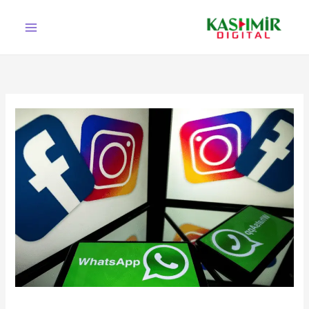
Ski
t
conten