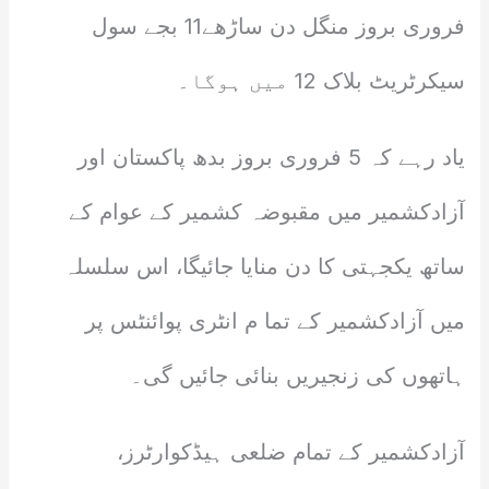
فروری بروز منگل دن ساڑھے11 بجے سول
سیکرٹریٹ بلاک 12 میں ہوگا۔
یاد رہے کہ 5 فروری بروز بدھ پاکستان اور
آزادکشمیر میں مقبوضہ کشمیر کے عوام کے
ساتھ یکجہتی کا دن منایا جائیگا، اس سلسلہ
میں آزادکشمیر کے تما م انٹری پوائنٹس پر
ہاتھوں کی زنجیریں بنائی جائیں گی۔
آزادکشمیر کے تمام ضلعی ہیڈکوارٹرز،