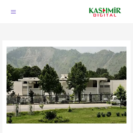
Ski
t
conten