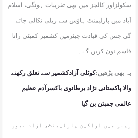
سکولزاور کالجز میں بھی تقریبات ہونگی، اسلام
آباد میں پارلیمنٹ ہاؤس سے ریلی نکالی جائے
گی جس کی قیادت چیئرمین کشمیر کمیٹی رانا
قاسم نون کریں گے۔
یہ بھی پڑھیں:
کوٹلی آزادکشمیر سے تعلق رکھنے
والا پاکستانی نژاد برطانوی باکسرآدم عظیم
عالمی چمپئن بن گیا
ریلی میں اراکین پارلیمنٹ، آزاد جموں