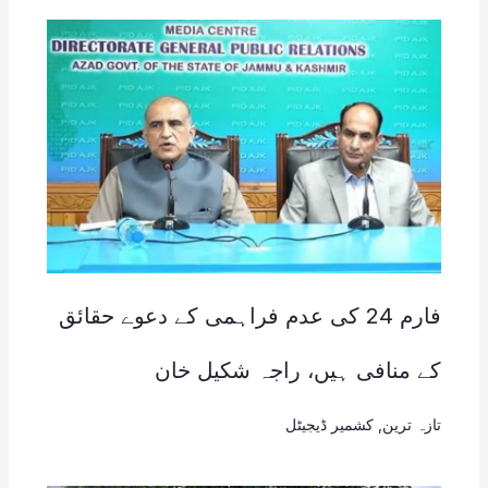
فارم 24 کی عدم فراہمی کے دعوے حقائق
کے منافی ہیں، راجہ شکیل خان
تازہ ترین
,
کشمیر ڈیجیٹل