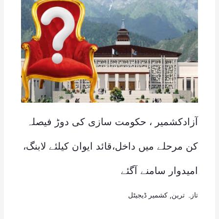
آزادکشمیر ، حکومت سازی کی دوڑ فیصلہ
کن مرحلے میں داخل،قائد ایوان کیلئے لابنگ،
امیدوار سامنے آگئے
تازہ ترین
,
کشمیر ڈیجیٹل