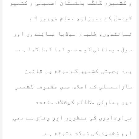
و کشمیر، گلگت بلتستان اسمبلی و کشمیر
کونسل کے ممبران، تمام صوبوں کے
نمائندوں، طلبہ، میڈیا نمائندوں اور
سول سوسائٹی کو مدعو کیا کیا گیا ہے۔
یوم یجہتی کشمیر کے موقع پر قانون
سازاسمبلی کے اجلاس میں مقبوضہ کشمیر
میں بھارتی مظالم کیخلاف متعدد
قراردادوں کی منظوری اور وفاق سے بھی
اہم شخصیت کی شرکت متوقع ہے۔