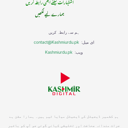
اشتہارات کیلئے ابھی رابطہ کریں
ہمارے لیے لکھیں
ہم سے رابطہ کریں
ای میل:
contact@Kashmiurdu.pk
ویب:
Kashmiurdu.pk
ہم کشمیر ڈیجیٹل کی ڈیجیٹل میڈیا ٹیم ہیں۔ ہمارا مشن ہے
جرات مندانہ صحافت اور تخلیقی کہانی گوئی جو آپ کو باخبر