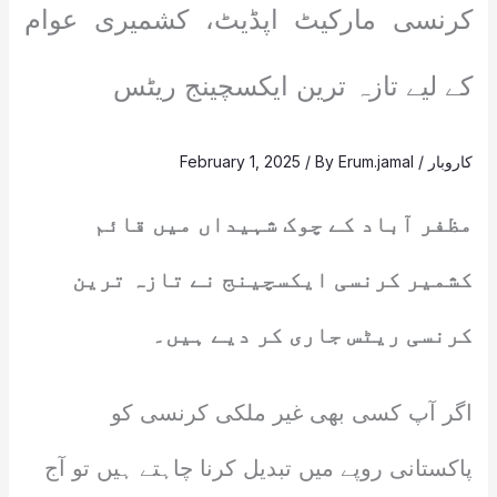
کرنسی مارکیٹ اپڈیٹ، کشمیری عوام
کے لیے تازہ ترین ایکسچینج ریٹس
کاروبار
/
Erum.jamal
/ By
February 1, 2025
مظفر آباد کے چوک شہیداں میں قائم
کشمیر کرنسی ایکسچینج نے تازہ ترین
کرنسی ریٹس جاری کر دیے ہیں۔
اگر آپ کسی بھی غیر ملکی کرنسی کو
پاکستانی روپے میں تبدیل کرنا چاہتے ہیں تو آج