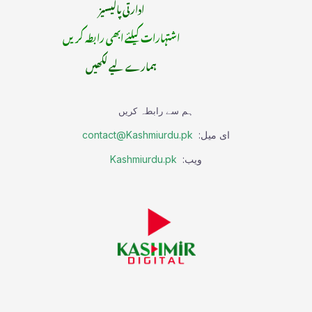
ادارتی پالیسیز
اشتہارات کیلئے ابھی رابطہ کریں
ہمارے لیے لکھیں
ہم سے رابطہ کریں
ای میل:
contact@Kashmiurdu.pk
ویب:
Kashmiurdu.pk