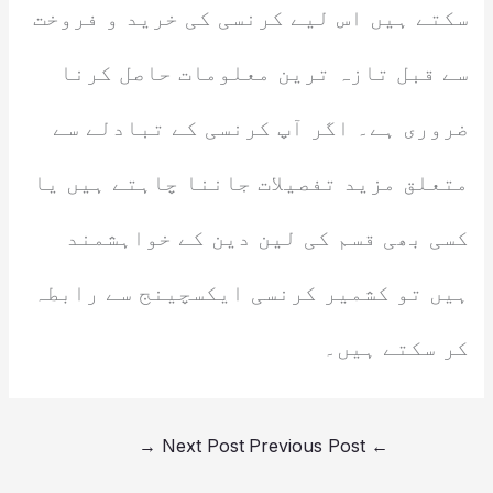
سکتے ہیں اس لیے کرنسی کی خرید و فروخت
سے قبل تازہ ترین معلومات حاصل کرنا
ضروری ہے۔ اگر آپ کرنسی کے تبادلے سے
متعلق مزید تفصیلات جاننا چاہتے ہیں یا
کسی بھی قسم کی لین دین کے خواہشمند
ہیں تو کشمیر کرنسی ایکسچینج سے رابطہ
کر سکتے ہیں۔
→
Next Post
Previous Post
←