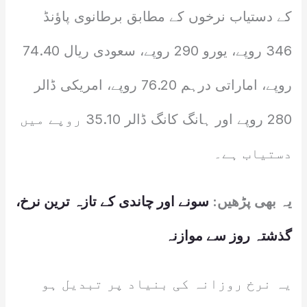
کے دستیاب نرخوں کے مطابق برطانوی پاؤنڈ
346 روپے، یورو 290 روپے، سعودی ریال 74.40
روپے، اماراتی درہم 76.20 روپے، امریکی ڈالر
280 روپے اور ہانگ کانگ ڈالر 35.10 روپے میں
دستیاب ہے۔
یہ بھی پڑھیں:
سونے اور چاندی کے تازہ ترین نرخ،
گذشتہ روز سے موازنہ
یہ نرخ روزانہ کی بنیاد پر تبدیل ہو