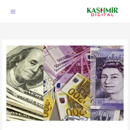
Ski
t
conten