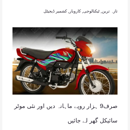
تازہ ترین
,
ٹیکنالوجی
,
کاروبار
,
کشمیر ڈیجیٹل
صرف9 ہزار روپے ماہانہ دیں اور نئی موٹر
سائیکل گھر لے جائیں