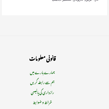
قانونی معلومات
ہمارے بارے میں
ہم سے رابطہ کریں
رازداری کی پالیسی
شرائط و ضوابط