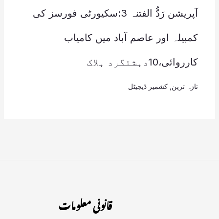
آپریشن رَدُّ الفتنہ 3:سکیورٹی فورسز کی
کمبیلہ اور عاصم آباد میں کامیاب
کارروائی،10دہشتگرد ہلاک
تازہ ترین
,
کشمیر ڈیجیٹل
قانونی معلومات