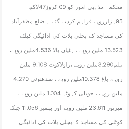
محکمہ مذہبی امور کو 09 کروڑ47لاکھ
95ہزارروپے فراہم کردیے گئے ۔ ضلع مظفرآباد
کی مساجد کے بجلی بلات کی ادائیگی کیلئے
13.523 ملین روپے ، ہٹیاں بالا 4.536ملین روپے،
نیلم3.290ملین روپے ،راولاکوٹ 9.108 ملین
روپے، باغ 10.378ملین روپے ، سدھنوتی 4.270
ملین روپے ، حویلی کہوٹہ 1.004 ملین روپے ،
میرپور 23.611 ملین روپے اور بھمبر 11.056 جبکہ
کوٹلی کی مساجد کےبجلی بلات کی ادائیگی