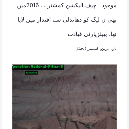
موجودہ چیف الیکشن کمشنر نے 2016میں
بھی ن لیگ کو دھاندلی سے اقتدار میں لایا
تھا، پیپلزپارٹی قیادت
تازہ ترین
,
کشمیر ڈیجیٹل