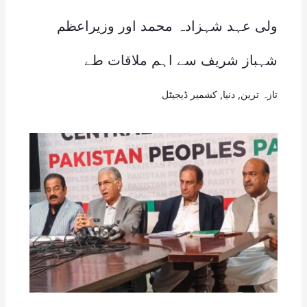
ولی عہد شہزادہ محمد اور وزیراعظم
شہباز شریف سے اہم ملاقات طے
تازہ ترین
,
دنیا
,
کشمیر ڈیجیٹل