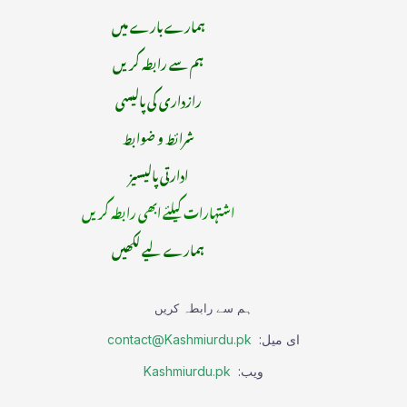
ہمارے بارے میں
ہم سے رابطہ کریں
رازداری کی پالیسی
شرائط و ضوابط
ادارتی پالیسیز
اشتہارات کیلئے ابھی رابطہ کریں
ہمارے لیے لکھیں
ہم سے رابطہ کریں
ای میل:
contact@Kashmiurdu.pk
ویب:
Kashmiurdu.pk