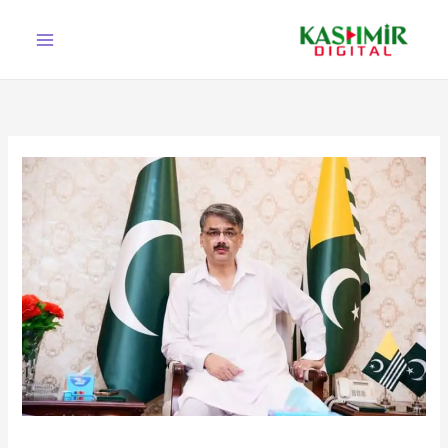
Ski
t
conten