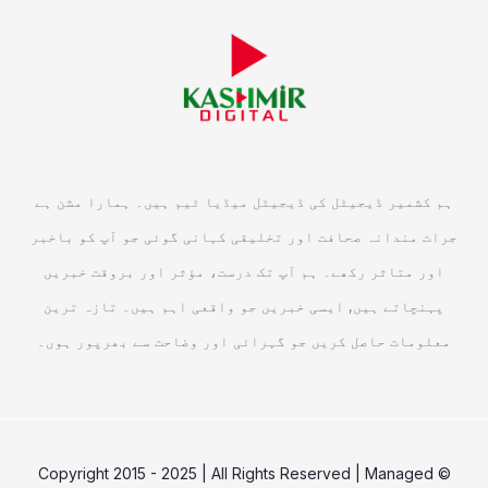
ہم کشمیر ڈیجیٹل کی ڈیجیٹل میڈیا ٹیم ہیں۔ ہمارا مشن ہے
جرات مندانہ صحافت اور تخلیقی کہانی گوئی جو آپ کو باخبر
اور متاثر رکھے۔ ہم آپ تک درست، مؤثر اور بروقت خبریں
پہنچاتے ہیں, ایسی خبریں جو واقعی اہم ہیں۔ تازہ ترین
معلومات حاصل کریں جو گہرائی اور وضاحت سے بھرپور ہوں۔
© Copyright 2015 - 2025 | All Rights Reserved | Managed