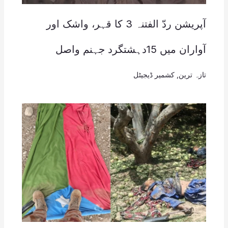
آپریشن ردّ الفتنہ 3 کا قہر، واشک اور
آواران میں 15دہشتگرد جہنم واصل
تازہ ترین
,
کشمیر ڈیجیٹل