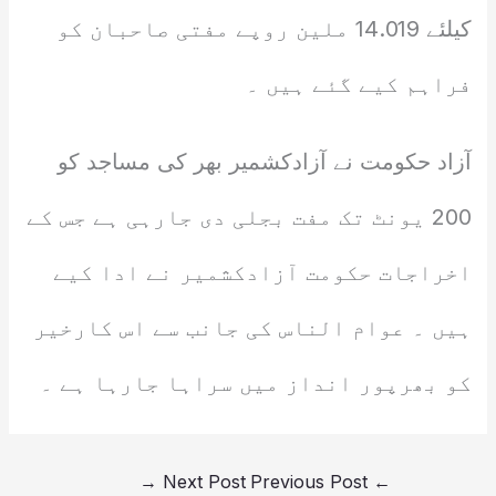
کیلئے 14.019 ملین روپے مفتی صاحبان کو
فراہم کیے گئے ہیں ۔
آزاد حکومت نے آزادکشمیر بھر کی مساجد کو
200 یونٹ تک مفت بجلی دی جارہی ہے جس کے
اخراجات حکومت آزادکشمیر نے ادا کیے
ہیں ۔ عوام الناس کی جانب سے اس کارخیر
کو بھرپور انداز میں سراہا جارہا ہے ۔
→
Next Post
Previous Post
←