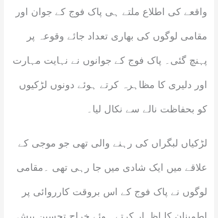
واقعے کی اطلاع ملتے ہی پاک فوج کے جوان اور
مقامی لوگوں کی بھاری تعداد جائے وقوعہ پر
پہنچ گئی۔ پاک فوج کے جوانوں نے نہایت مہارت
اور دلیری کا مظاہرہ کرتے ہوئے دونوں لڑکیوں
کو بحفاظت نالے سے نکال لیا۔
لڑکیاں لبگراں کی رہنے والی تھی جو موجی کے
علاقے میں ایک شادی میں جا رہی تھی ۔مقامی
لوگوں نے پاک فوج کے اس بروقت کارروائی پر
اطمینان کا اظہار کرتے ہوئے خراج تحسین پیش