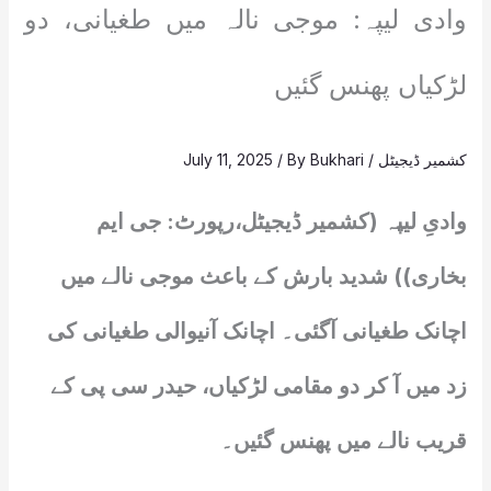
وادی لیپہ: موجی نالہ میں طغیانی، دو
لڑکیاں پھنس گئیں
کشمیر ڈیجیٹل
/
Bukhari
/ By
July 11, 2025
وادیِ لیپہ (کشمیر ڈیجیٹل،رپورٹ: جی ایم
بخاری)) شدید بارش کے باعث موجی نالے میں
اچانک طغیانی آگئی۔ اچانک آنیوالی طغیانی کی
زد میں آ کر دو مقامی لڑکیاں، حیدر سی پی کے
قریب نالے میں پھنس گئیں۔