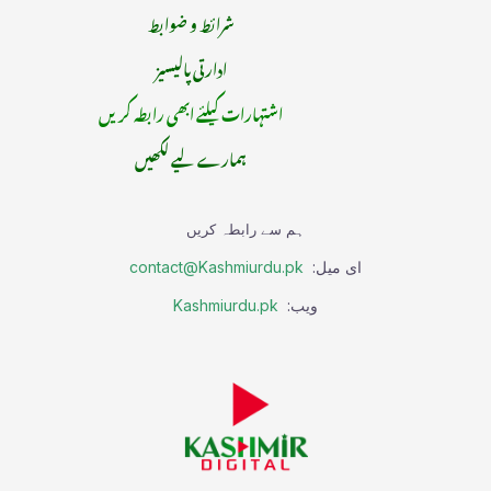
شرائط و ضوابط
ادارتی پالیسیز
اشتہارات کیلئے ابھی رابطہ کریں
ہمارے لیے لکھیں
ہم سے رابطہ کریں
ای میل:
contact@Kashmiurdu.pk
ویب:
Kashmiurdu.pk