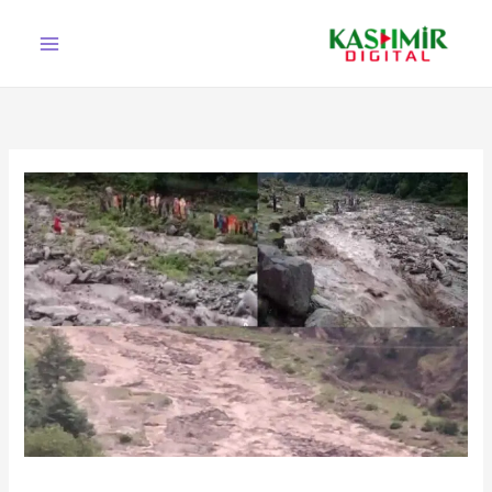
Ski
t
conten