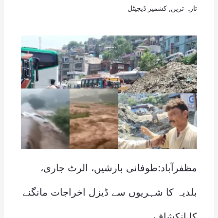
تازہ ترین
,
کشمیر ڈیجیٹل
مظفرآباد:طوفانی بارشیں، الرٹ جاری،
بلدیہ کا شہریوں سے ڈیزل اخراجات مانگنے
کا انکشاف