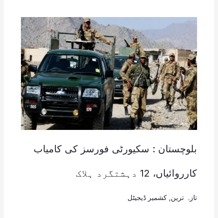
بلوچستان : سکیورٹی فورسز کی کامیاب
کارروائیاں، 12 دہشتگرد ہلاک
تازہ ترین
,
کشمیر ڈیجیٹل