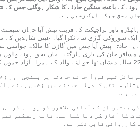
اں بحق جبکہ ایک زخمی ہے۔
ہائیڈرو پاور پراجیکٹ کے قریب پیش آیا جہاں سیمنٹ 
 ایک سوزوکی گاڑی سے ٹکرا گیا۔ عینی شاہدین کے م
 یہ حادثہ پیش آیا جس میں گاڑی کا مالک، جواسی بس
ان مسافر جان کی بازی ہارگئے۔ جاں بحق ہونے والوں 
و 1122 کی موبائل ٹیم فوراً جائے حادثہ پر پہنچی اور 
پتال منتقل کردیا۔ حادثے میں زخمی ہونے والے
ہی ہے۔
ی میتیں ان کے آبائی علاقوں کو روانہ کر دی 
ات کا آغاز کر دیا گیا ہے۔ تاہم ریسکیو ٹیم
 کارروائی قابل ذکر ہے۔