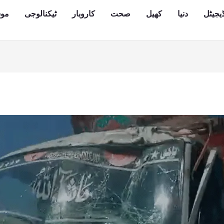
یجیٹل
دنیا
کھیل
صحت
کاروبار
ٹیکنالوجی
مو