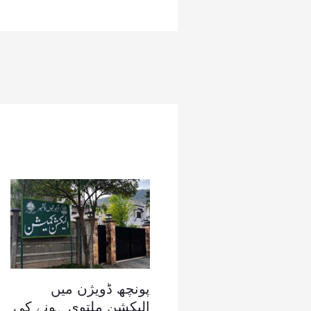
پونچھ ڈویژن میں
الیکشن ملتوی ہونے کی