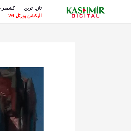
Ski
تازہ ترین
کشمیر ڈ
t
الیکشن پورٹل 26
conten