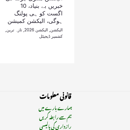
خبریں بے بنیاد، 10
اگست کو ہی پولنگ
ہوگی، الیکشن کمیشن
الیکشن
,
الیکشن 2026
,
تازہ ترین
,
کشمیر ڈیجیٹل
قانونی معلومات
ہمارے بارے میں
ہم سے رابطہ کریں
رازداری کی پالیسی