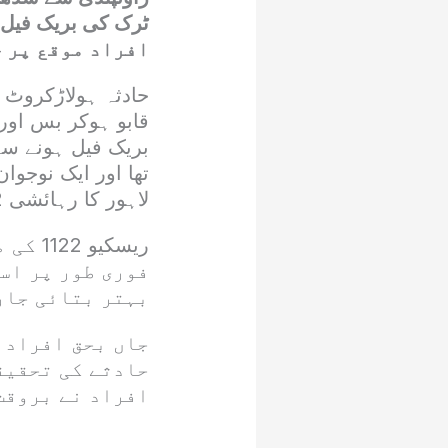
افراد موقع پر ج
حادثہ ہولاڑکروٹ 
قابو ہوکر بس اور
بریک فیل ہونے سے
تھا اور ایک نوجو
لاہور کا رہائشی 22 سالہ ذیشان تھا جو اپنے والد کے ہمراہ آزاد جموں کشمیر جارہا تھا۔
ریسکی
فوری طور پر اس
بہتر بتائی جار
جاں بحق افراد ک
حادثے کی تحقیق
افراد نے بروقت