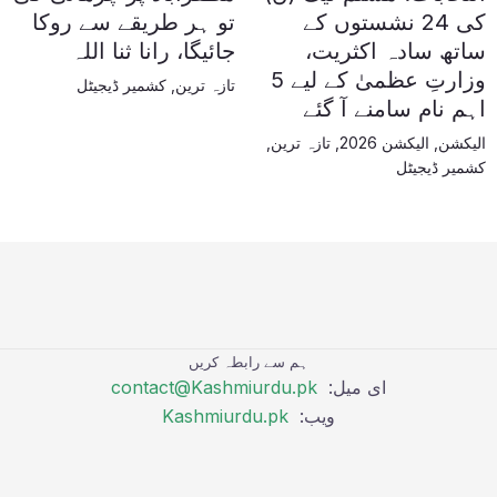
کی 24 نشستوں کے
تو ہر طریقے سے روکا
ساتھ سادہ اکثریت،
جائیگا، رانا ثنا اللہ
وزارتِ عظمیٰ کے لیے 5
تازہ ترین
,
کشمیر ڈیجیٹل
اہم نام سامنے آ گئے
الیکشن
,
الیکشن 2026
,
تازہ ترین
,
کشمیر ڈیجیٹل
ہم سے رابطہ کریں
ای میل:
contact@Kashmiurdu.pk
ویب:
Kashmiurdu.pk