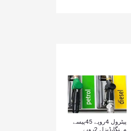
پیٹرول 4روپے 45پیسے
مہنگا،ڈیزل 2روپے