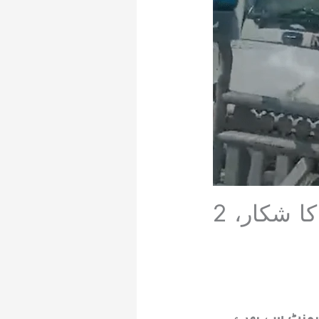
راولپنڈی سے سدھنوتی جانے والی بس حادثے کا شکار، 2
یمنٹ سے بھرے