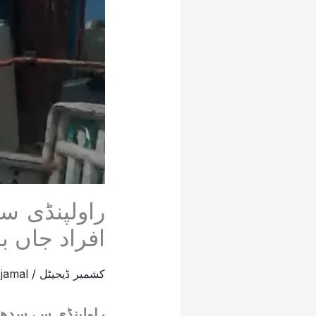
افراد جاں ب
کشمیر ڈیجیٹل
/
jamal
راولپنڈی سے سدھن