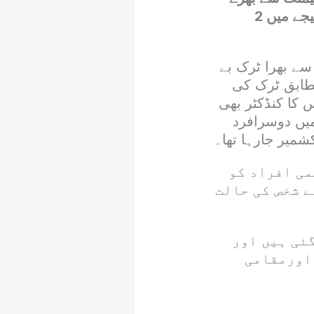
ٹرک کی بریک فیل ہونے کے باعث سنگین حادثے کا شکار ہوگئی جس کے نتیجے میں 2
سے بھرا ٹرک بے
طابق ٹرک کی
 کا کنڈکٹر بھی
میں دوسرافرد
زخمی افراد کو
 شخص کی حالت
گئی ہیں اور
 اورمقامی