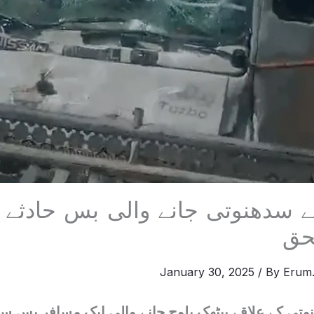
حق
January 30, 2025
/ By
Erum.
وتی کے علاقے بیٹھک بلوچ جانے والی ایک مسافر بس س