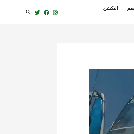
سم
الیکشن
Search