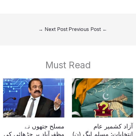
→
Next Post
Previous Post
←
Must Read
آزاد کشمیر عام
مسلح جتھوں نے
انتخابات: مسلم لیگ (ن)
مظفرآباد پر چڑھائی کی