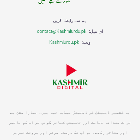
ہم سے رابطہ کریں
ای میل:
contact@Kashmiurdu.pk
ویب:
Kashmiurdu.pk
ہم کشمیر ڈیجیٹل کی ڈیجیٹل میڈیا ٹیم ہیں۔ ہمارا مشن ہے
جرات مندانہ صحافت اور تخلیقی کہانی گوئی جو آپ کو باخبر
اور متاثر رکھے۔ ہم آپ تک درست، مؤثر اور بروقت خبریں