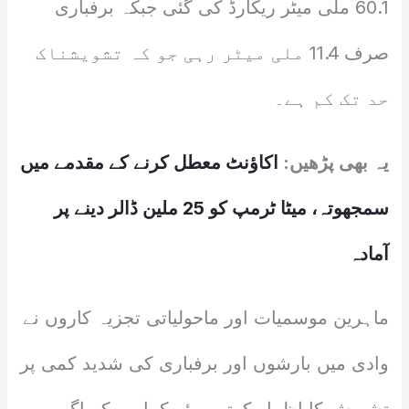
60.1 ملی میٹر ریکارڈ کی گئی جبکہ برفباری
صرف 11.4 ملی میٹر رہی جو کہ تشویشناک
حد تک کم ہے۔
یہ بھی پڑھیں:
اکاؤنٹ معطل کرنے کے مقدمے میں
سمجھوتہ، میٹا ٹرمپ کو 25 ملین ڈالر دینے پر
آمادہ
ماہرین موسمیات اور ماحولیاتی تجزیہ کاروں نے
وادی میں بارشوں اور برفباری کی شدید کمی پر