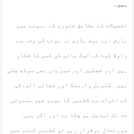
ہیں۔
تفصیلات کے مطابق جنوری کے مہینے میں
بارش اور برف باری نہ ہونے کی وجہ سے
راولا کوٹ کے لوگ پانی کی کمی کا شکار
ہیں اور فصلیں اور سبزیاں بھی سوکھ چکی
ہیں۔ گلوبل وارمنگ اور فضائی آلودگی
کے اثرات سے کشمیر کا موسم غیر معمولی
حد تک تبدیل ہو چکا ہے اور اگر یہی
صورتحال برقرار رہی تو کشمیر کےسر سبز