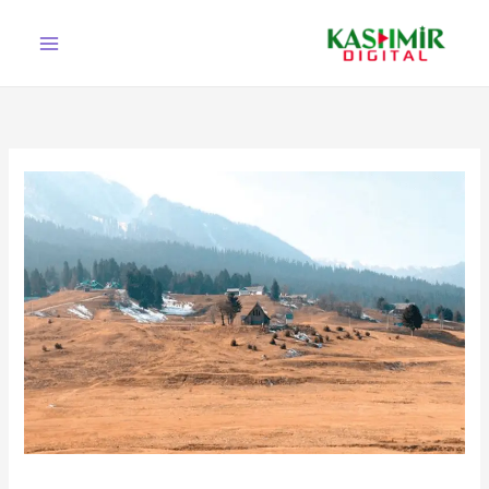
Ski
t
conten