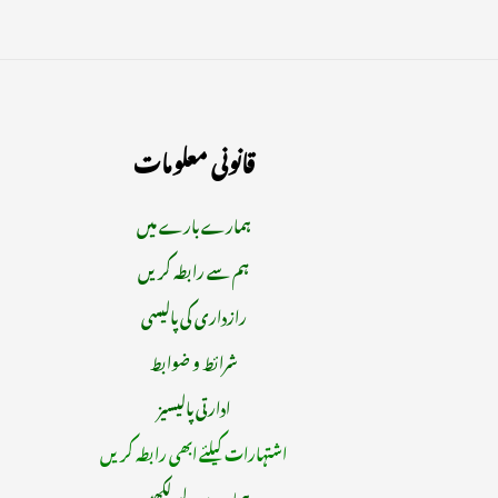
قانونی معلومات
ہمارے بارے میں
ہم سے رابطہ کریں
رازداری کی پالیسی
شرائط و ضوابط
ادارتی پالیسیز
اشتہارات کیلئے ابھی رابطہ کریں
ہمارے لیے لکھیں