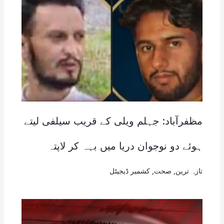
مظفرآباد: جہلم ویلی کے قریب سیلفی لیتے
ہوئے دو نوجوان دریا میں بہہ کر لاپتہ
تازہ ترین
,
صحت
,
کشمیر ڈیجیٹل