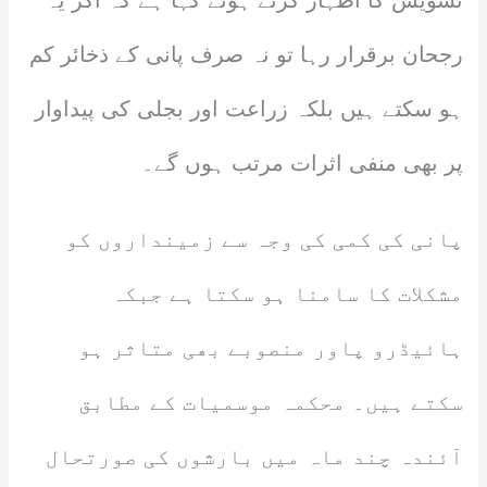
تشویش کا اظہار کرتے ہوئے کہا ہے کہ اگر یہ
رجحان برقرار رہا تو نہ صرف پانی کے ذخائر کم
ہو سکتے ہیں بلکہ زراعت اور بجلی کی پیداوار
پر بھی منفی اثرات مرتب ہوں گے۔
پانی کی کمی کی وجہ سے زمینداروں کو
مشکلات کا سامنا ہو سکتا ہے جبکہ
ہائیڈرو پاور منصوبے بھی متاثر ہو
سکتے ہیں۔ محکمہ موسمیات کے مطابق
آئندہ چند ماہ میں بارشوں کی صورتحال