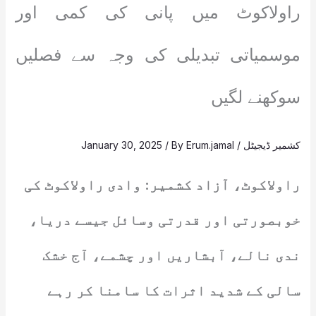
راولاکوٹ میں پانی کی کمی اور
موسمیاتی تبدیلی کی وجہ سے فصلیں
سوکھنے لگیں
کشمیر ڈیجیٹل
/
Erum.jamal
/ By
January 30, 2025
راولاکوٹ، آزاد کشمیر: وادی راولاکوٹ کی
خوبصورتی اور قدرتی وسائل جیسے دریا،
ندی نالے، آبشاریں اور چشمے، آج خشک
سالی کے شدید اثرات کا سامنا کر رہے