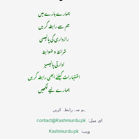
ہمارے بارے میں
ہم سے رابطہ کریں
رازداری کی پالیسی
شرائط و ضوابط
ادارتی پالیسیز
اشتہارات کیلئے ابھی رابطہ کریں
ہمارے لیے لکھیں
ہم سے رابطہ کریں
ای میل:
contact@Kashmiurdu.pk
ویب:
Kashmiurdu.pk