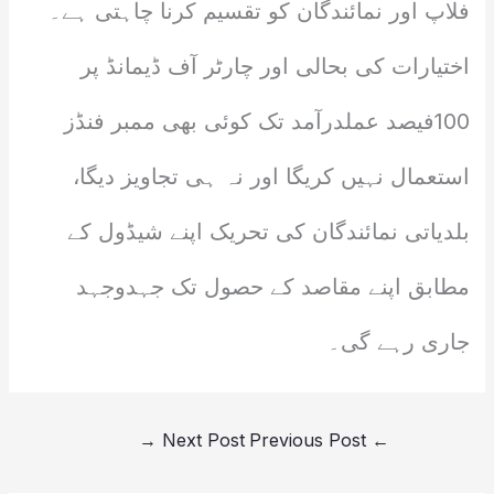
فلاپ اور نمائندگان کو تقسیم کرنا چاہتی ہے۔
اختیارات کی بحالی اور چارٹر آف ڈیمانڈ پر
100فیصد عملدرآمد تک کوئی بھی ممبر فنڈز
استعمال نہیں کریگا اور نہ ہی تجاویز دیگا،
بلدیاتی نمائندگان کی تحریک اپنے شیڈول کے
مطابق اپنے مقاصد کے حصول تک جہدوجہد
جاری رہے گی۔
→
Next Post
Previous Post
←