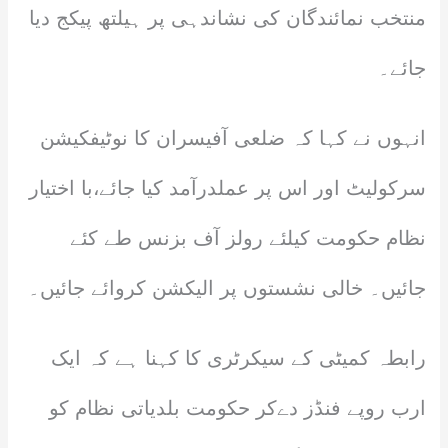
منتخب نمائندگان کی نشاندہی پر ہیلتھ پیکج دیا
جائے۔
انہوں نے کہا کہ ضلعی آفیسران کا نوٹیفکیشن
سرکولیٹ اور اس پر عملدرآمد کیا جائے،با اختیار
نظام حکومت کیلئے رولز آف بزنس طے کئے
جائیں۔ خالی نشستوں پر الیکشن کروائے جائیں۔
رابطہ کمیٹی کے سیکرٹری کا کہنا ہے کہ ایک
ارب روپے فنڈز دےکر حکومت بلدیاتی نظام کو