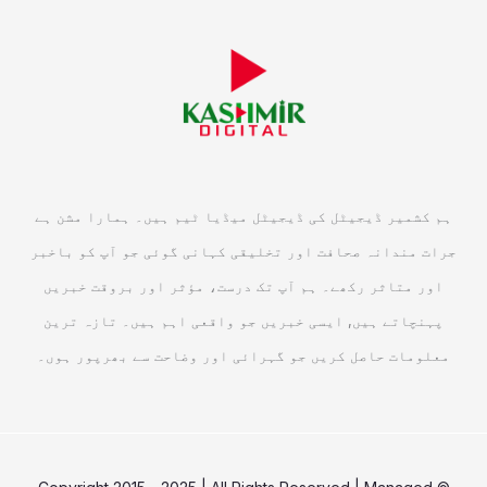
ہم کشمیر ڈیجیٹل کی ڈیجیٹل میڈیا ٹیم ہیں۔ ہمارا مشن ہے
جرات مندانہ صحافت اور تخلیقی کہانی گوئی جو آپ کو باخبر
اور متاثر رکھے۔ ہم آپ تک درست، مؤثر اور بروقت خبریں
پہنچاتے ہیں, ایسی خبریں جو واقعی اہم ہیں۔ تازہ ترین
معلومات حاصل کریں جو گہرائی اور وضاحت سے بھرپور ہوں۔