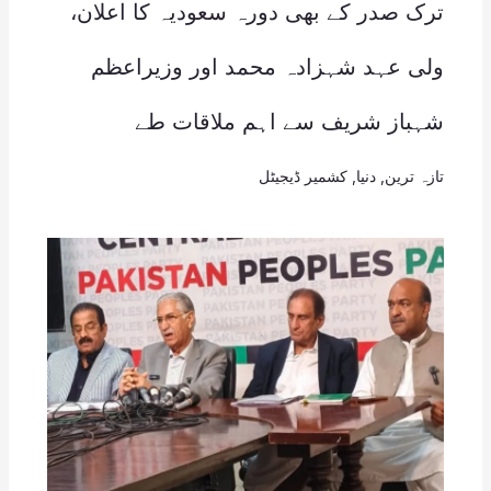
ترک صدر کے بھی دورہ سعودیہ کا اعلان،
ولی عہد شہزادہ محمد اور وزیراعظم
شہباز شریف سے اہم ملاقات طے
تازہ ترین
,
دنیا
,
کشمیر ڈیجیٹل