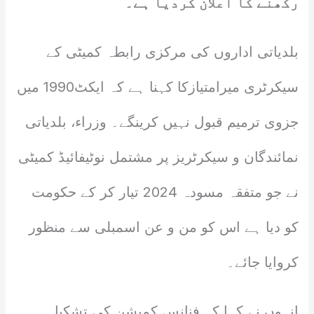
رکھنے کا اعلان کردیا ہے۔
بلدیاتی اداروں کی مرکزی رابطہ کمیٹی کے
سیکرٹری میرامتیازکا کہنا ہے کہ ایکٹ1990 میں
جزوی ترمیم قبول نہیں کرینگے۔ وزراء، بلدیاتی
نمائندگان و سیکرٹریز پر مشتمل نوٹیفائیڈ کمیٹی
نے جو متفقہ مسودہ 2024 تیار کر کے حکومت
کو دیا ہے اس کو من و عن اسمبلی سے منظور
کروایا جائے۔
انہوں نے کہا کہ فنانس کمیشن کی تشکیل