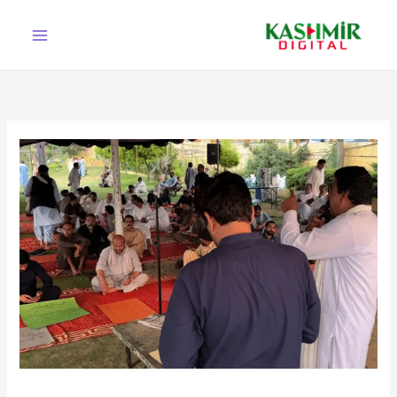
Ski
t
conten