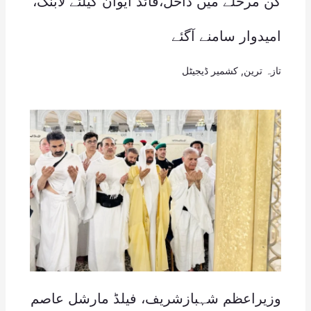
کن مرحلے میں داخل،قائد ایوان کیلئے لابنگ،
امیدوار سامنے آگئے
تازہ ترین
,
کشمیر ڈیجیٹل
وزیراعظم شہبازشریف، فیلڈ مارشل عاصم