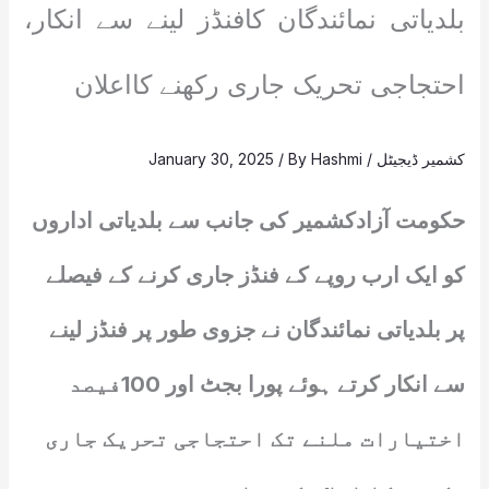
بلدیاتی نمائندگان کافنڈز لینے سے انکار،
احتجاجی تحریک جاری رکھنے کااعلان
کشمیر ڈیجیٹل
/
Hashmi
/ By
January 30, 2025
حکومت آزادکشمیر کی جانب سے بلدیاتی اداروں
کو ایک ارب روپے کے فنڈز جاری کرنے کے فیصلے
پر بلدیاتی نمائندگان نے جزوی طور پر فنڈز لینے
سے انکار کرتے ہوئے پورا بجٹ اور 100فیصد
اختیارات ملنے تک احتجاجی تحریک جاری