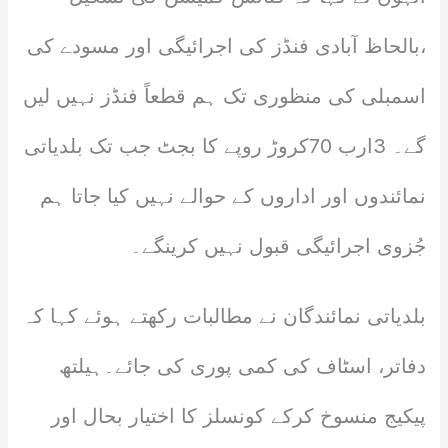
،بالحاظ آبادی فنڈز کی اجرائیگی اور مسودے کی
اسمبلی کی منظوری تک ہم قطعاً فنڈز نہیں لیں
گے۔ 3ارب 70کروڑ روپے کا بجٹ جب تک بلدیاتی
نمائندوں اور اداروں کے حوالے نہیں کیا جاتا ہم
جُزوی اجرائیگی قبول نہیں کرینگے۔
بلدیاتی نمائندگان نے مطالبات رکھتے ہوئے کہا کہ
دفاتر، اسٹاف کی کمی پوری کی جائے۔ہیلتھ
پیکیج منسوخ کرکے کونسلز کا اختیار بحال اور