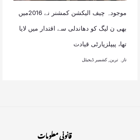
موجودہ چیف الیکشن کمشنر نے 2016میں
بھی ن لیگ کو دھاندلی سے اقتدار میں لایا
تھا، پیپلزپارٹی قیادت
تازہ ترین
,
کشمیر ڈیجیٹل
قانونی معلومات