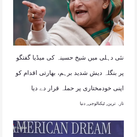
نئی دہلی میں شیخ حسینہ کی میڈیا گفتگو
پر بنگلہ دیش شدید برہم، بھارتی اقدام کو
اپنی خودمختاری پر حملہ قرار دے دیا
تازہ ترین
,
ٹیکنالوجی
,
دنیا