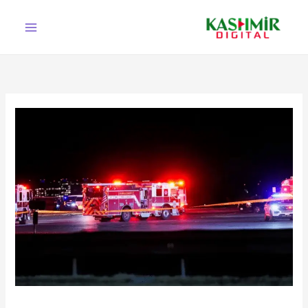
Ski
t
conten