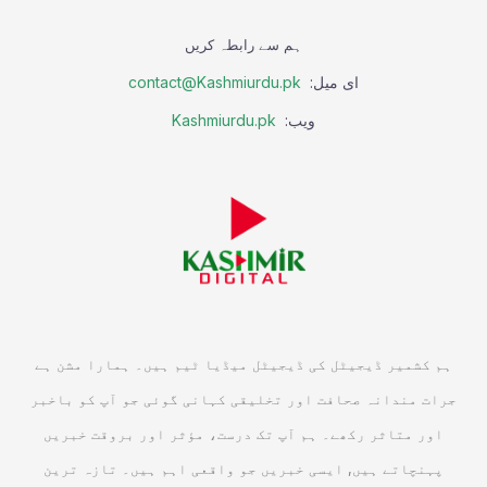
ہم سے رابطہ کریں
ای میل:
contact@Kashmiurdu.pk
ویب:
Kashmiurdu.pk
ہم کشمیر ڈیجیٹل کی ڈیجیٹل میڈیا ٹیم ہیں۔ ہمارا مشن ہے
جرات مندانہ صحافت اور تخلیقی کہانی گوئی جو آپ کو باخبر
اور متاثر رکھے۔ ہم آپ تک درست، مؤثر اور بروقت خبریں
پہنچاتے ہیں, ایسی خبریں جو واقعی اہم ہیں۔ تازہ ترین