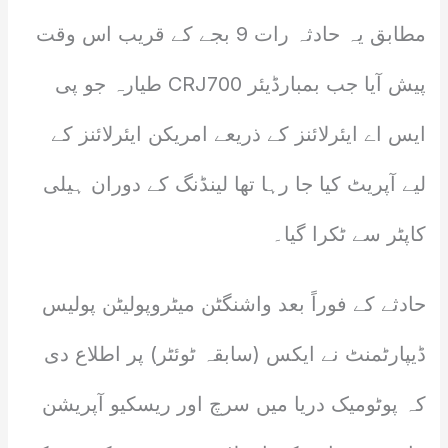
مطابق یہ حادثہ رات 9 بجے کے قریب اس وقت
پیش آیا جب بمبارڈیئر CRJ700 طیارہ جو پی
ایس اے ایئرلائنز کے ذریعے امریکن ایئرلائنز کے
لیے آپریٹ کیا جا رہا تھا لینڈنگ کے دوران ہیلی
کاپٹر سے ٹکرا گیا۔
حادثے کے فوراً بعد واشنگٹن میٹروپولیٹن پولیس
ڈیپارٹمنٹ نے ایکس (سابقہ ٹوئٹر) پر اطلاع دی
کہ پوٹومیک دریا میں سرچ اور ریسکیو آپریشن