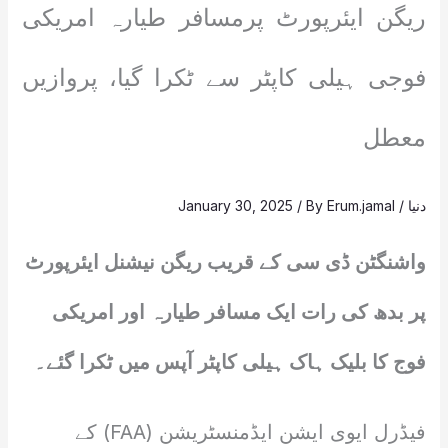
ریگن ایئرپورٹ پرمسافر طیارہ امریکی
فوجی ہیلی کاپٹر سے ٹکرا گیا، پروازیں
معطل
دنیا
/
Erum.jamal
/ By
January 30, 2025
واشنگٹن ڈی سی کے قریب ریگن نیشنل ایئرپورٹ
پر بدھ کی رات ایک مسافر طیارہ اور امریکی
فوج کا بلیک ہاک ہیلی کاپٹر آپس میں ٹکرا گئے۔
فیڈرل ایوی ایشن ایڈمنسٹریشن (FAA) کے