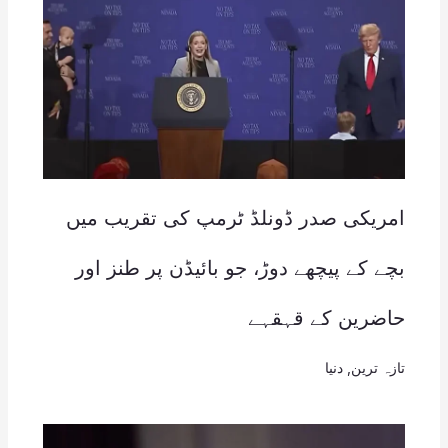
امریکی صدر ڈونلڈ ٹرمپ کی تقریب میں
بچے کے پیچھے دوڑ، جو بائیڈن پر طنز اور
حاضرین کے قہقہے
تازہ ترین
,
دنیا