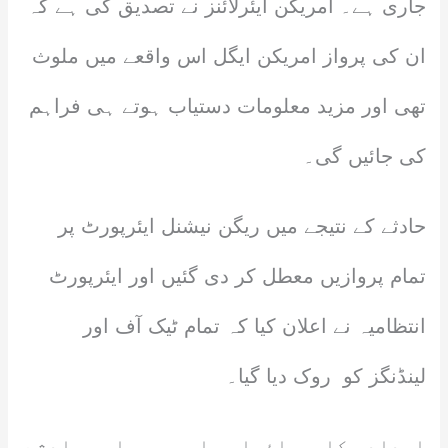
جاری ہے۔ امریکن ایئرلائنز نے تصدیق کی ہے کہ
ان کی پرواز امریکن ایگل اس واقعے میں ملوث
تھی اور مزید معلومات دستیاب ہوتے ہی فراہم
کی جائیں گی۔
حادثے کے نتیجے میں ریگن نیشنل ایئرپورٹ پر
تمام پروازیں معطل کر دی گئیں اور ایئرپورٹ
انتظامیہ نے اعلان کیا کہ تمام ٹیک آف اور
لینڈنگز کو روک دیا گیا۔
امدادی کارروائیاں جاری ہیں اور حادثے