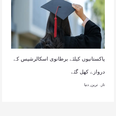
پاکستانیوں کیلئے برطانوی اسکالرشپس کے
دروازے کھل گئے
تازہ ترین
,
دنیا