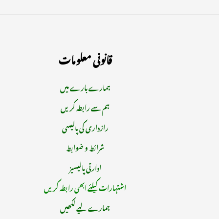
قانونی معلومات
ہمارے بارے میں
ہم سے رابطہ کریں
رازداری کی پالیسی
شرائط و ضوابط
ادارتی پالیسیز
اشتہارات کیلئے ابھی رابطہ کریں
ہمارے لیے لکھیں