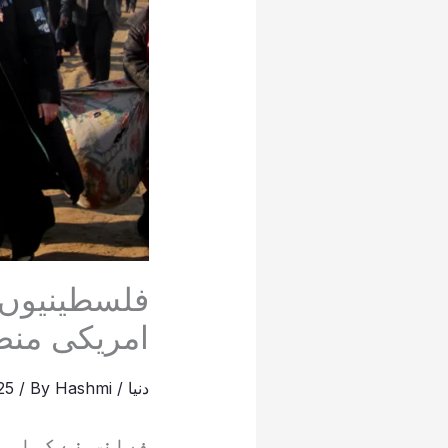
فلسطینیوں 
امریکی منص
دنیا
/
Hashmi
/ By
025
فرانس نے کہا ہے