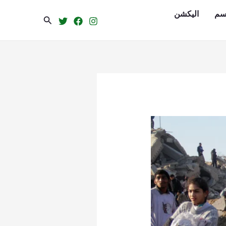
سم
الیکشن
Search