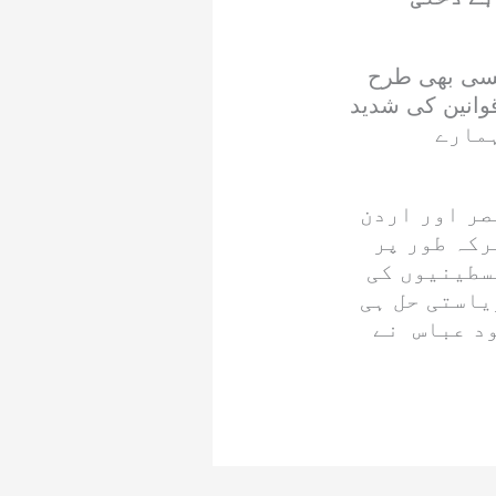
 کسی بھی طرح
وانین کی شدید
ہ ہمارے
صر اور اردن
رکہ طور پر
سطینیوں کی
یاستی حل ہی
ود عباس نے