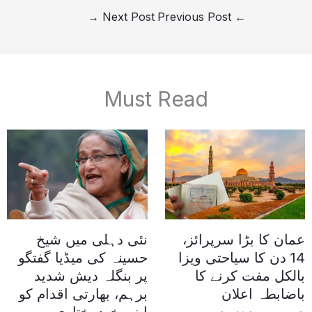
→
Next Post
Previous Post
←
Must Read
عمان کا بڑا سرپرائز،
نئی دہلی میں شیخ
14 دن کا سیاحتی ویزا
حسینہ کی میڈیا گفتگو
بالکل مفت کرنے کا
پر بنگلہ دیش شدید
باضابطہ اعلان
برہم، بھارتی اقدام کو