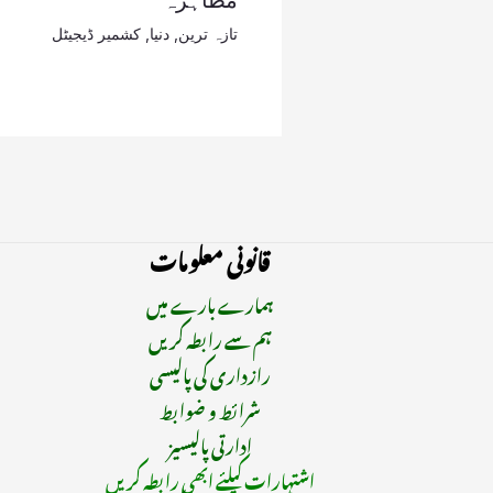
مظاہرہ
تازہ ترین
,
دنیا
,
کشمیر ڈیجیٹل
قانونی معلومات
ہمارے بارے میں
ہم سے رابطہ کریں
رازداری کی پالیسی
شرائط و ضوابط
ادارتی پالیسیز
اشتہارات کیلئے ابھی رابطہ کریں