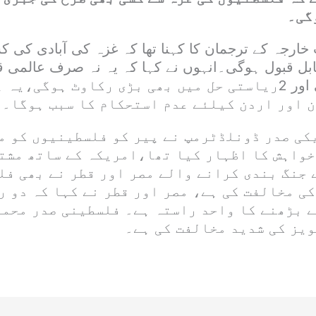
گی۔
ارجہ کے ترجمان کا کہنا تھا کہ غزہ کی آبادی کی
ابل قبول ہوگی۔انہوں نے کہا کہ یہ نہ صرف عالمی ق
خلاف ورزی ہوگی اور 2ریاستی حل میں بھی بڑی رکاوٹ ہوگی،ی
 اور اردن کیلئے عدم استحکام کا سبب ہوگا۔
کی صدر ڈونلڈٹرمپ نے پیر کو فلسطینیوں کو م
خواہش کا اظہار کیا تھا،امریکہ کے ساتھ مشت
 جنگ بندی کرانے والے مصر اور قطر نے بھی فل
ی مخالفت کی ہے، مصر اور قطر نے کہا کہ دو ر
گے بڑھنے کا واحد راستہ ہے۔ فلسطینی صدر محم
ویز کی شدید مخالفت کی ہے۔