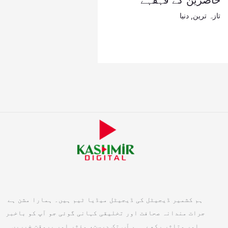
حاضرین کے قہقہے
تازہ ترین
,
دنیا
ہم کشمیر ڈیجیٹل کی ڈیجیٹل میڈیا ٹیم ہیں۔ ہمارا مشن ہے
جرات مندانہ صحافت اور تخلیقی کہانی گوئی جو آپ کو باخبر
اور متاثر رکھے۔ ہم آپ تک درست، مؤثر اور بروقت خبریں