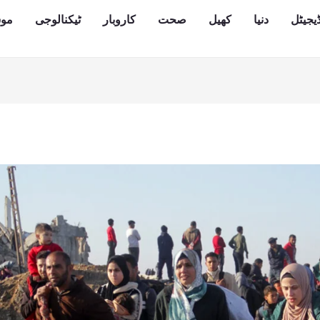
یجیٹل
دنیا
کھیل
صحت
کاروبار
ٹیکنالوجی
مو