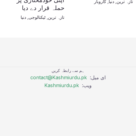
اپنی خودمختاری پر
تازہ ترین
,
دنیا
,
کاروبار
حملہ قرار دے دیا
تازہ ترین
,
ٹیکنالوجی
,
دنیا
ہم سے رابطہ کریں
ای میل:
contact@Kashmiurdu.pk
ویب:
Kashmiurdu.pk