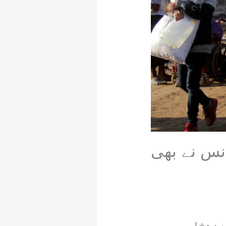
نس نے بھی
بے دخلی