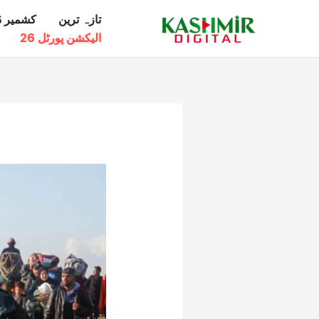
Ski
تازہ ترین
کشمیر ڈ
t
الیکشن پورٹل 26
conten