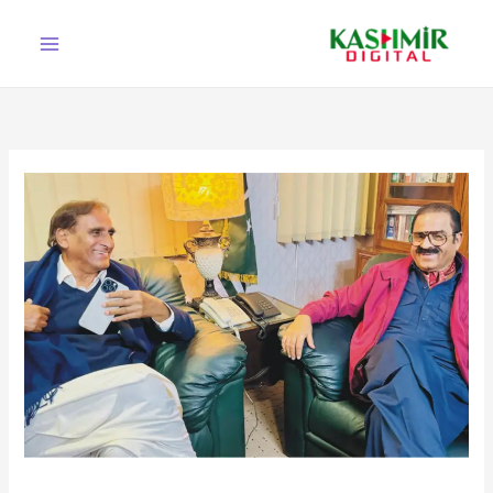
Ski
t
conten