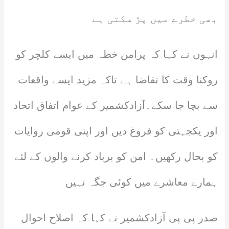
بھی خطرے میں پڑ سکتی ہے
انہوں نے کہا کہ پرامن خطہ میں ایسے کلچر کو
روکنا وقت کا تقاضا ہے تاکہ مزید ایسے واقعات
سے بچا جا سکے۔آزادکشمیر کے عوام اتفاق اتحاد
اور یکجہتی کو فروغ دیں اور اپنی قومی روایات
کو بحال رکھیں۔ امن کو برباد کرنے والوں کے لئے
ہمارے معاشرے میں کوئی جگہ نہیں
صدر پی پی آزادکشمیر نے کہا کہ اصلاح احوال