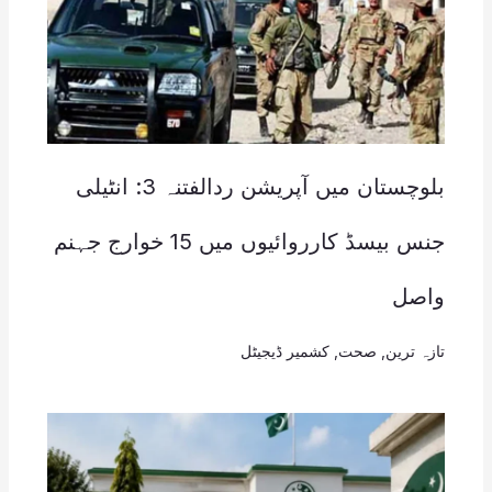
بلوچستان میں آپریشن ردالفتنہ 3: انٹیلی
جنس بیسڈ کارروائیوں میں 15 خوارج جہنم
واصل
تازہ ترین
,
صحت
,
کشمیر ڈیجیٹل