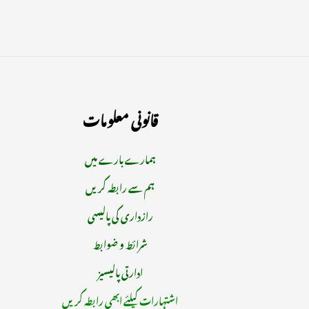
قانونی معلومات
ہمارے بارے میں
ہم سے رابطہ کریں
رازداری کی پالیسی
شرائط و ضوابط
ادارتی پالیسیز
اشتہارات کیلئے ابھی رابطہ کریں