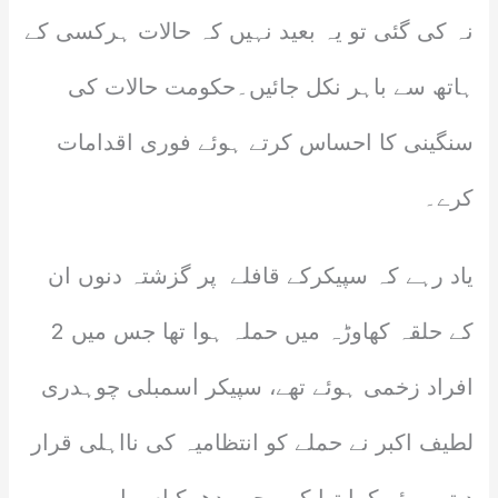
نہ کی گئی تو یہ بعید نہیں کہ حالات ہرکسی کے
ہاتھ سے باہر نکل جائیں۔حکومت حالات کی
سنگینی کا احساس کرتے ہوئے فوری اقدامات
کرے۔
یاد رہے کہ سپیکرکے قافلے پر گزشتہ دنوں ان
کے حلقہ کھاوڑہ میں حملہ ہوا تھا جس میں 2
افراد زخمی ہوئے تھے، سپیکر اسمبلی چوہدری
لطیف اکبر نے حملے کو انتظامیہ کی نااہلی قرار