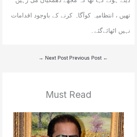
دیتے ہوئے کہا تھا کہ مجھے دھمکیاں مل رہیں
تھیں ، انتظامیہ کوآگاہ کرنے کے باوجود اقدامات
نہیں اٹھائےگئے۔
→
Next Post
Previous Post
←
Must Read