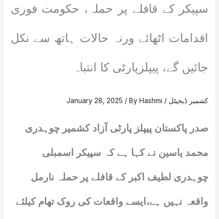
سپیکر کے قافلے پر حملہ، حکومت فوری
اقدامات اٹھائے ورنہ حالات ہاتھ سے نکل
جائیں گے، پیپلزپارٹی کا انتباہ
کشمیر ڈیجیٹل
/
Hashmi
/ By
January 28, 2025
صدر پاکستان پیپلز پارٹی آزاد کشمیر چوہدری
محمد یاسین نے کہا ہے کہ سپیکر اسمبلی
چوہدری لطیف اکبر کے قافلے پر حملہ نارمل
واقعہ نہیں ہے،ایسے واقعات کی روک تھام کیلئے