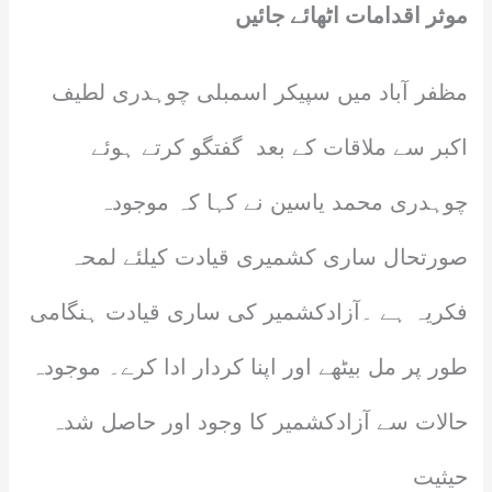
موثر اقدامات اٹھائے جائیں
مظفر آباد میں سپیکر اسمبلی چوہدری لطیف
اکبر سے ملاقات کے بعد گفتگو کرتے ہوئے
چوہدری محمد یاسین نے کہا کہ موجودہ
صورتحال ساری کشمیری قیادت کیلئے لمحہ
فکریہ ہے ۔آزادکشمیر کی ساری قیادت ہنگامی
طور پر مل بیٹھے اور اپنا کردار ادا کرے۔ موجودہ
حالات سے آزادکشمیر کا وجود اور حاصل شدہ
حیثیت