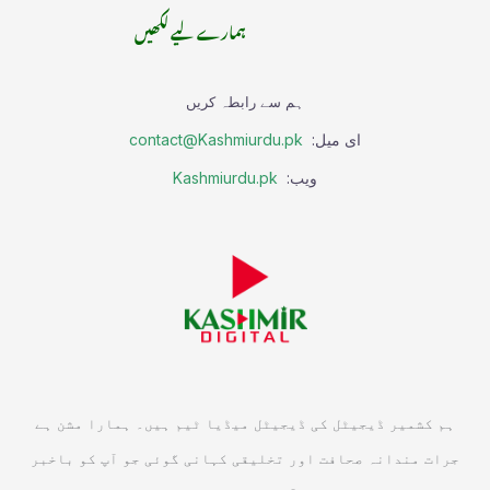
ہمارے لیے لکھیں
ہم سے رابطہ کریں
ای میل:
contact@Kashmiurdu.pk
ویب:
Kashmiurdu.pk
ہم کشمیر ڈیجیٹل کی ڈیجیٹل میڈیا ٹیم ہیں۔ ہمارا مشن ہے
جرات مندانہ صحافت اور تخلیقی کہانی گوئی جو آپ کو باخبر