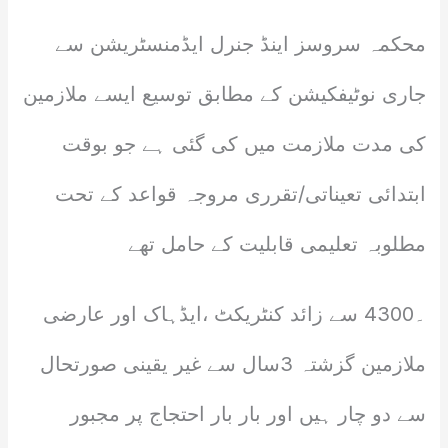
محکمہ سروسز اینڈ جنرل ایڈمنسٹریشن سے
جاری نوٹیفکیشن کے مطابق توسیع ایسے ملازمین
کی مدت ملازمت میں کی گئی ہے جو بوقت
ابتدائی تعیناتی/تقرری مروجہ قواعد کے تحت
مطلوبہ تعلیمی قابلیت کے حامل تھے
۔4300 سے زائد کنٹریکٹ ،ایڈہاک اور عارضی
ملازمین گزشتہ 3سال سے غیر یقینی صورتحال
سے دو چار ہیں اور بار بار احتجاج پر مجبور