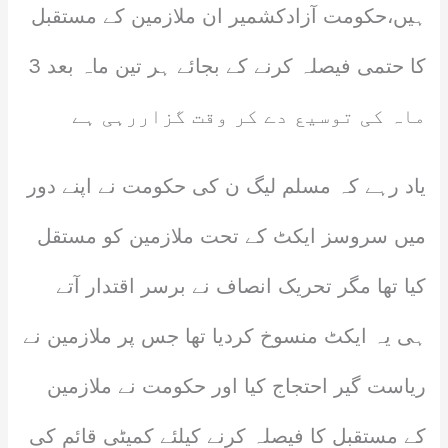
ہیں،حکومت آزادکشمیر ان ملازمین کے مستقبل
کا حتمی فیصلہ کرنے کے بجائے ہر تین ماہ بعد 3
ماہ کی توسیع دے کر وقت گزاررہی ہے
یاد رہے کہ مسلم لیگ ن کی حکومت نے اپنے دور
میں سروسز ایکٹ کے تحت ملازمین کو مستقل
کیا تھا مگر تحریک انصاف نے برسر اقتدار آتے
ہی یہ ایکٹ منسوخ کردیا تھا جس پر ملازمین نے
ریاست گیر احتجاج کیا اور حکومت نے ملازمین
کے مستقبل کا فیصلہ کرنے کیلئے کمیٹی قائم کی