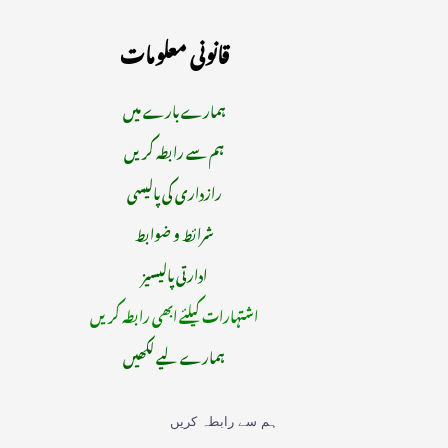
قانونی معلومات
ہمارے بارے میں
ہم سے رابطہ کریں
رازداری کی پالیسی
شرائط و ضوابط
ادارتی پالیسیز
اشتہارات کیلئے ابھی رابطہ کریں
ہمارے لیے لکھیں
ہم سے رابطہ کریں