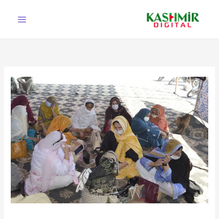
Ski
t
conten