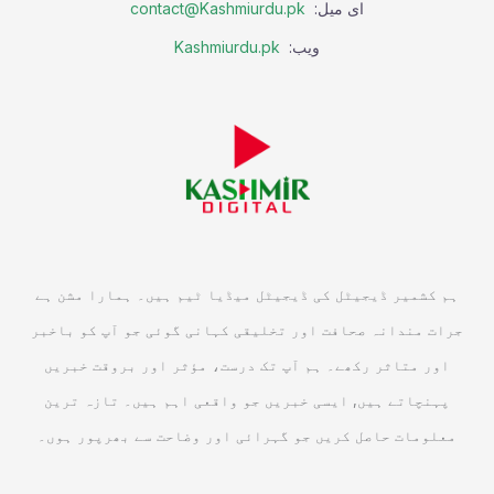
ای میل:
contact@Kashmiurdu.pk
ویب:
Kashmiurdu.pk
ہم کشمیر ڈیجیٹل کی ڈیجیٹل میڈیا ٹیم ہیں۔ ہمارا مشن ہے
جرات مندانہ صحافت اور تخلیقی کہانی گوئی جو آپ کو باخبر
اور متاثر رکھے۔ ہم آپ تک درست، مؤثر اور بروقت خبریں
پہنچاتے ہیں, ایسی خبریں جو واقعی اہم ہیں۔ تازہ ترین
معلومات حاصل کریں جو گہرائی اور وضاحت سے بھرپور ہوں۔