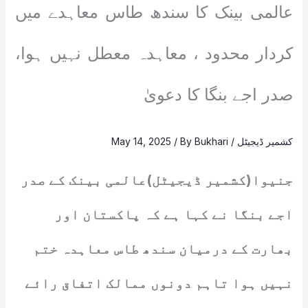
عالمی بینک کا سندھ طاس معاہدے میں
کردار محدود ، معاہدہ معطل نہیں ہوا،
صدر اجے بنگا کا دعویٰ
کشمیر ڈیجیٹل
/
Bukhari
/ By
May 14, 2025
جنیوا(کشمیر ڈیجیٹل)عالمی بینک کے صدر
اجے بنگا نے کہا ہے کہ پاکستان اور
بھارت کے درمیان سندھ طاس معاہدہ ختم
نہیں ہوا تاہم دونوں ممالک اتفاق رائے