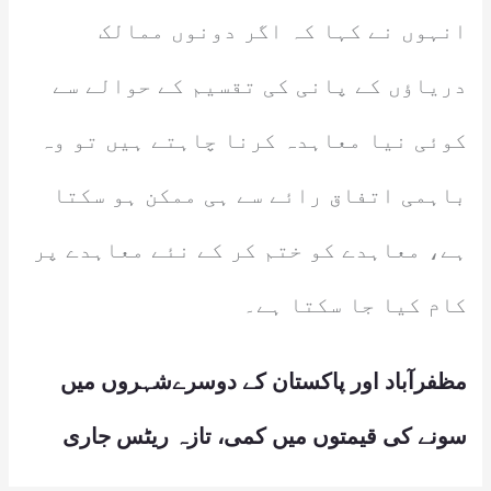
انہوں نے کہا کہ اگر دونوں ممالک
دریاؤں کے پانی کی تقسیم کے حوالے سے
کوئی نیا معاہدہ کرنا چاہتے ہیں تو وہ
باہمی اتفاق رائے سے ہی ممکن ہو سکتا
ہے، معاہدے کو ختم کر کے نئے معاہدے پر
کام کیا جا سکتا ہے۔
مظفرآباد اور پاکستان کے دوسرےشہروں میں
سونے کی قیمتوں میں کمی، تازہ ریٹس جاری