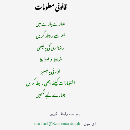
قانونی معلومات
ہمارے بارے میں
ہم سے رابطہ کریں
رازداری کی پالیسی
شرائط و ضوابط
ادارتی پالیسیز
اشتہارات کیلئے ابھی رابطہ کریں
ہمارے لیے لکھیں
ہم سے رابطہ کریں
ای میل:
contact@Kashmiurdu.pk