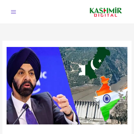
Ski
t
conten