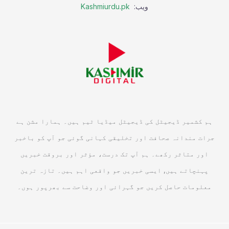
ویب:
Kashmiurdu.pk
ہم کشمیر ڈیجیٹل کی ڈیجیٹل میڈیا ٹیم ہیں۔ ہمارا مشن ہے
جرات مندانہ صحافت اور تخلیقی کہانی گوئی جو آپ کو باخبر
اور متاثر رکھے۔ ہم آپ تک درست، مؤثر اور بروقت خبریں
پہنچاتے ہیں, ایسی خبریں جو واقعی اہم ہیں۔ تازہ ترین
معلومات حاصل کریں جو گہرائی اور وضاحت سے بھرپور ہوں۔