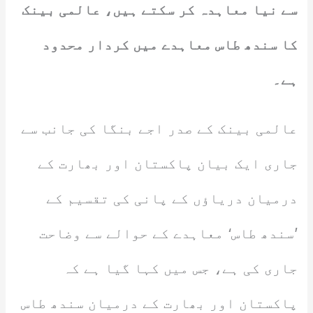
سے نیا معاہدہ کر سکتے ہیں، عالمی بینک
کا سندھ طاس معاہدے میں کردار محدود
ہے۔
عالمی بینک کے صدر اجے بنگا کی جانب سے
جاری ایک بیان پاکستان اور بھارت کے
درمیان دریاؤں کے پانی کی تقسیم کے
’سندھ طاس‘ معاہدے کے حوالے سے وضاحت
جاری کی ہے، جس میں کہا گیا ہے کہ
پاکستان اور بھارت کے درمیان سندھ طاس