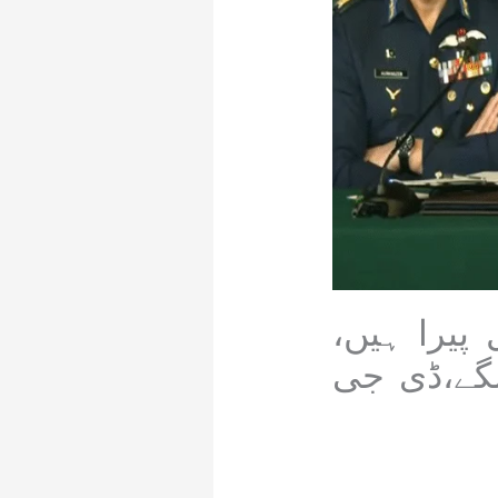
پیرا ہیں،
نگے،ڈی جی