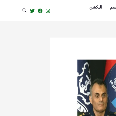
سم
الیکشن
Search