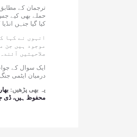
ترجمان کے مطابق ’
حملے بھی کیے جس 
کیا گیا جنہں انڈی
انہوں نے کہا ک
موجود ہیں جن می
صلاحیتیں آئندہ
ایک سوال کے جواب 
درمیان ایٹمی جن
یہ بھی پڑھیں:
بھار
محفوظ ہیں، ڈی جی 