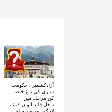
آزادکشمیر ، حکومت
سازی کی دوڑ فیصلہ
کن مرحلے میں
داخل،قائد ایوان کیلئے
لابنگ، امیدوار سامنے