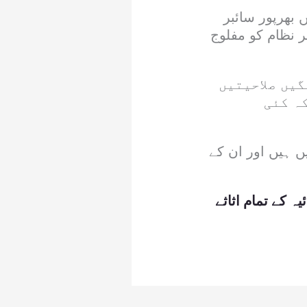
 بھرپور سائبر
ر نظام کو مفلوج
گیں صلاحیتیں
ہ کئی
ں ہیں اور ان کے
ہ کے تمام اثاثے