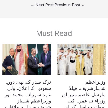
→
Next Post
Previous Post
←
Must Read
وزیراعظم
ترک صدر کے بھی دورہ
شہبازشریف، فیلڈ
سعودیہ کا اعلان، ولی
مارشل عاصم منیر اور
عہد شہزادہ محمد اور
وزراء نے عمرہ کی
وزیراعظم شہباز
سعادت حاصل کر لی
شریف سے اہم ملاقات