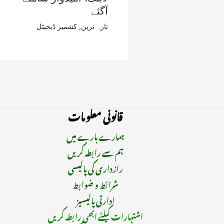
آگئے
تازہ ترین
,
کشمیر ڈیجیٹل
قانونی معلومات
ہمارے بارے میں
ہم سے رابطہ کریں
رازداری کی پالیسی
شرائط و ضوابط
ادارتی پالیسیز
اشتہارات کیلئے ابھی رابطہ کریں