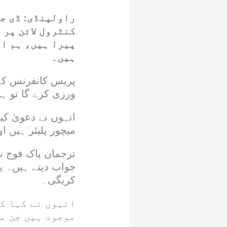
راولپنڈی: ڈی جی
کنٹرول لائن پر 
پیرا ہیں، ہم ای
ہیں۔
پریس کانفرنس کے 
ورزی کرے گا تو ہم
انہوں نے دعویٰ کی
میچور پلیئر ہیں 
ترجمان پاک فوج ن
جواب دیتے ہیں۔ ی
کریگی۔
انہوں نے کہا ک
موجود ہیں جن می