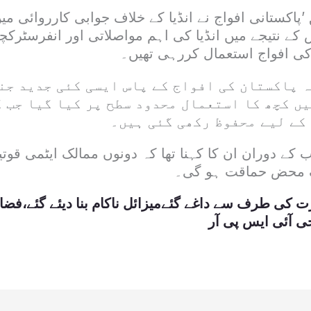
پاکستانی افواج نے انڈیا کے خلاف جوابی کارروائی میں
کے نتیجے میں انڈیا کی اہم مواصلاتی اور انفرسٹرکچ
ا کی افواج استعمال کررہی تھیں۔
ہ پاکستان کی افواج کے پاس ایسی کئی جدید جن
ں کچھ کا استعمال محدود سطح پر کیا گیا جب ک
 کے لیے محفوظ رکھی گئی ہیں۔
کے دوران ان کا کہنا تھا کہ دونوں ممالک ایٹمی قوتی
گ محض حماقت ہو گی۔
ت کی طرف سے داغے گئےمیزائل ناکام بنا دیئے گئے،فضائی
آئی ایس پی آر