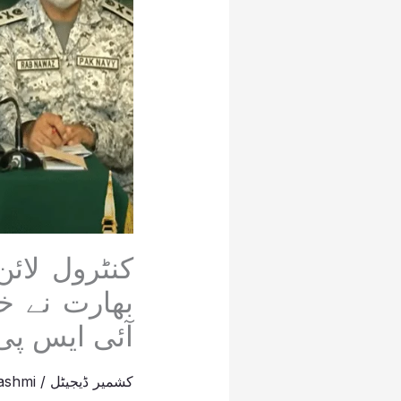
کنٹرول لائ
بھارت نے خ
آئی ایس پی 
کشمیر ڈیجیٹل
/
ashmi