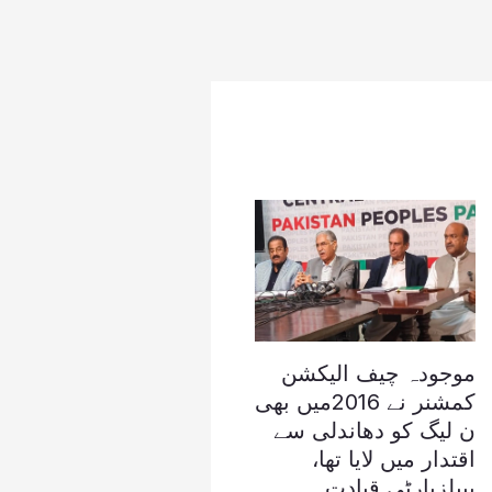
موجودہ چیف الیکشن
کمشنر نے 2016میں بھی
ن لیگ کو دھاندلی سے
اقتدار میں لایا تھا،
پیپلزپارٹی قیادت