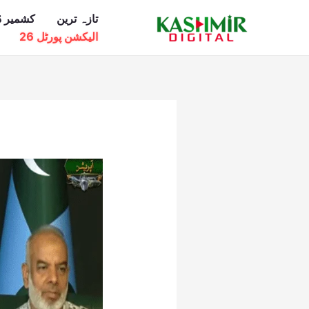
Ski
تازہ ترین
کشمیر ڈ
t
الیکشن پورٹل 26
conten