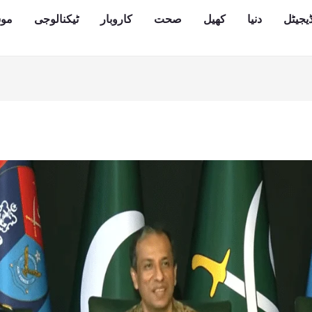
یجیٹل
دنیا
کھیل
صحت
کاروبار
ٹیکنالوجی
مو