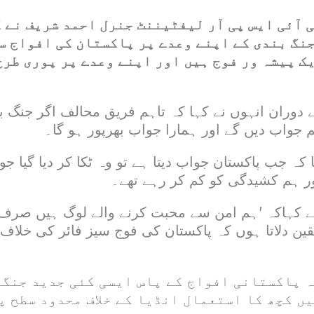
 آئی ایس پی آر لیفٹیننٹ جنرل احمد شریف نے 
جنگ بندی کے اپنے وعدے پر پاکستان کی افواج س
ک پیشہ ور فوج ہیں اور اپنے وعدے پر پوری طرح
دوران انہوں نے کہا کہ تاہم فریق محالف اگر جنگ 
 جواب دیں گے اور ہمارا جواب بھرپور ہو گا۔
ا کہ جب پاکستان جواب دیتا ہے تو وہ ٹکا کر دیا گیا ج
اور ہم کشیدگی کو کم کر رہے تھے۔
ے کہاکہ ’ہم امن سے محبت کرنے والے لوگ ہیں صرف 
قین دلاتا ہوں کہ پاکستان کی فوج سیز فائر کی خلاف
ہ پاکستانی افواج کے پاس ایسی کئی جدید جنگی
ں کچھ کا استعمال انڈیا کے خلاف محدود سطح پ