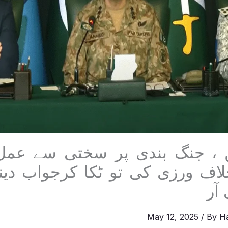
ن ، جنگ بندی پر سختی سے عمل 
لاف ورزی کی تو ٹکا کرجواب دی
آر
May 12, 2025
/ By
H