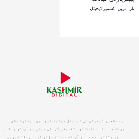
تازہ ترین
,
کشمیر ڈیجیٹل
ہم کشمیر ڈیجیٹل کی ڈیجیٹل میڈیا ٹیم ہیں۔ ہمارا مشن ہے
جرات مندانہ صحافت اور تخلیقی کہانی گوئی جو آپ کو باخبر
اور متاثر رکھے۔ ہم آپ تک درست، مؤثر اور بروقت خبریں