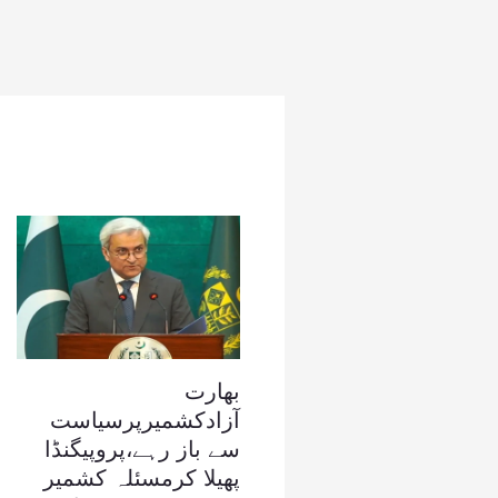
بھارت
آزادکشمیرپرسیاست
سے باز رہے،پروپیگنڈا
پھیلا کرمسئلہ کشمیر