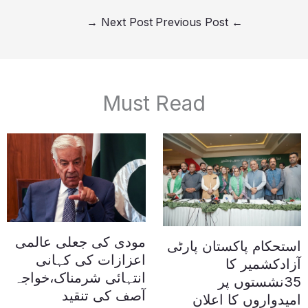
→
Next Post
Previous Post
←
Must Read
مودی کی جعلی عالمی
استحکام پاکستان پارٹی
اعزازات کی کہانی
آزادکشمیر کا
انتہائی شرمناک،خواجہ
35نشستوں پر
آصف کی تنقید
امیدواروں کا اعلان