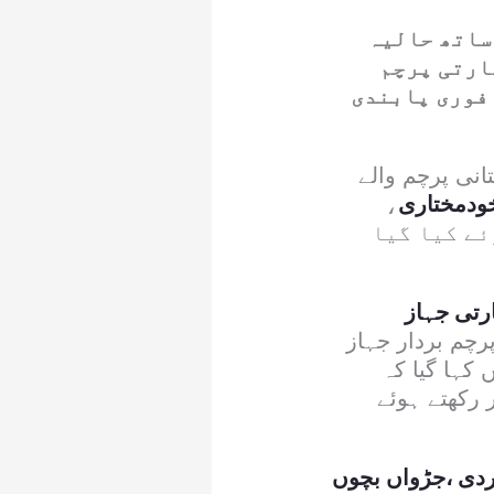
 ساتھ حالیہ
ارتی پرچم
فوری پابندی
نی پرچم والے
ودمختاری
،
ئے کیا گیا
ارتی جہاز
رچم بردار جہاز
کہا گیا کہ
رکھتے ہوئے
کردی ،جڑواں بچوں