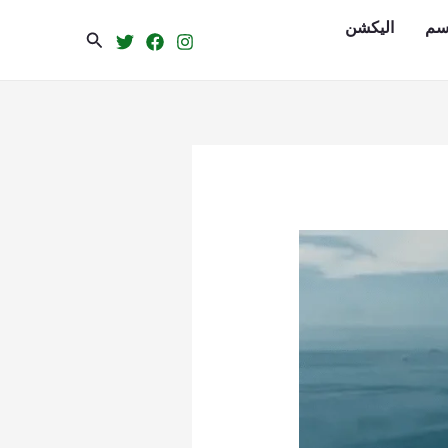
سم
الیکشن
Search