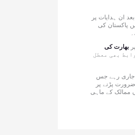
عد ان ہدایات پر
یں پاکستان کی
۔
پر
بھارت کی
ابط بھی معطل
 جاری رہے جس
 ضرورت پڑنے پر
ں ممالک کے ماہی