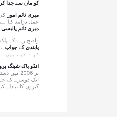
کو ماں سے جدا کرد
میری ٹائم امور
کی 
عمل درآمد کیا ہے
میری ٹائم پالیسی
ک
واضح رہے کہ پاکس
پابندی کے جواب
می
کر د ئیے ہیں۔
انڈو پاک شپنگ پرو
پر 2006 م
ایک دوسرے کے جہا
گیروں کا تبادلہ کیا