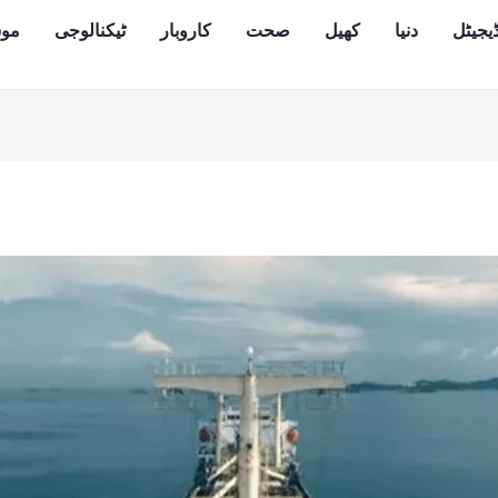
یجیٹل
دنیا
کھیل
صحت
کاروبار
ٹیکنالوجی
مو