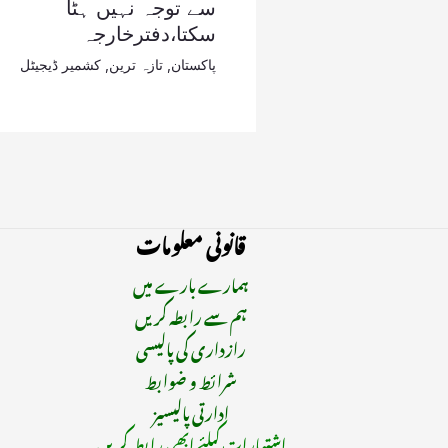
سے توجہ نہیں ہٹا
سکتا،دفترخارجہ
پاکستان
,
تازہ ترین
,
کشمیر ڈیجیٹل
قانونی معلومات
ہمارے بارے میں
ہم سے رابطہ کریں
رازداری کی پالیسی
شرائط و ضوابط
ادارتی پالیسیز
اشتہارات کیلئے ابھی رابطہ کریں