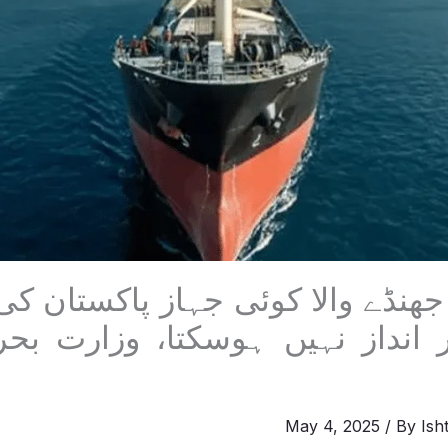
جھنڈے والا کوئی جہاز پاکستان کی
ر انداز نہیں ہوسکتا، وزارت بحر
May 4, 2025
/ By
Ish