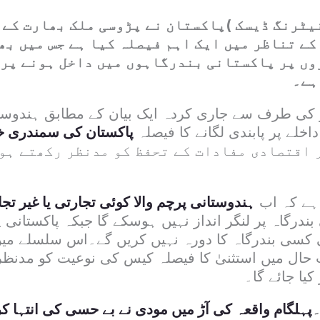
انیٹرنگ ڈیسک )پاکستان نے پڑوسی ملک بھارت کے
ے تناظر میں ایک اہم فیصلہ کیا ہے جس میں بھ
وں پر پاکستانی بندرگاہوں میں داخل ہونے پر 
ہے۔
کی طرف سے جاری کردہ ایک بیان کے مطابق ہندوستا
خلے پر پابندی لگانے کا فیصلہ
پاکستان کی سمندری خ
ر اقتصادی مفادات کے تحفظ کو مدنظر رکھتے ہو
 ہے کہ اب
ہندوستانی پرچم والا کوئی تجارتی یا غیر تج
درگاہ پر لنگر انداز نہیں ہوسکے گا جبکہ پاکستانی پ
کسی بندرگاہ کا دورہ نہیں کریں گے۔اس سلسلے میں 
ل میں استثنیٰ کا فیصلہ کیس کی نوعیت کو مدنظر 
کیا جائے گا۔
۔
پہلگام واقعہ کی آڑ میں مودی نے بے حسی کی انتہا 