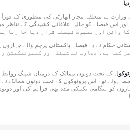
یا
وزارت نے متعلقہ مجاز اتھارٹی کی منظوری کے فوراً ب
 اور اس فیصلے کو حالیہ علاقائی کشیدگی کے تناظر م
ا واضح اور مضبوط فیصلہ قرار دیا جا رہا ہے
تانی حکام نے یہ فیصلہ پاکستانی پرچم والے جہازوں 
ں کیا ہے، بھارت نے شپنگ اور کمیونیکیشن رو
ٹوکو
ل کے تحت دونوں ممالک کے درمیان شپنگ روابط
یں دستخط ہوئے تھے اس پروٹوکول کے تحت دونوں ممالک نے
زوں کو ہنگامی تکنیکی مدد بھی فراہم کی اور دونو
۔