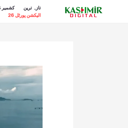
Ski
تازہ ترین
کشمیر ڈ
t
الیکشن پورٹل 26
conten