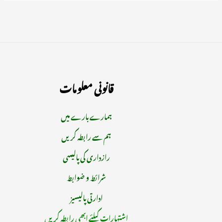
قانونی معلومات
ہمارے بارے میں
ہم سے رابطہ کریں
رازداری کی پالیسی
شرائط و ضوابط
ادارتی پالیسیز
اشتہارات کیلئے ابھی رابطہ کریں