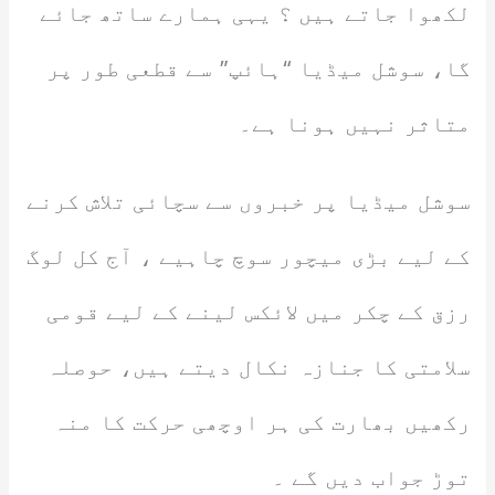
لکھوا جاتے ہیں ؟ یہی ہمارے ساتھ جائے
گا، سوشل میڈیا “ہائپ” سے قطعی طور پر
متاثر نہیں ہونا ہے۔
سوشل میڈیا پر خبروں سے سچائی تلاش کرنے
کے لیے بڑی میچور سوچ چاہیے ، آج کل لوگ
رزق کے چکر میں لائکس لینے کے لیے قومی
سلامتی کا جنازہ نکال دیتے ہیں، حوصلہ
رکھیں بھارت کی ہر اوچھی حرکت کا منہ
توڑ جواب دیں گے ۔