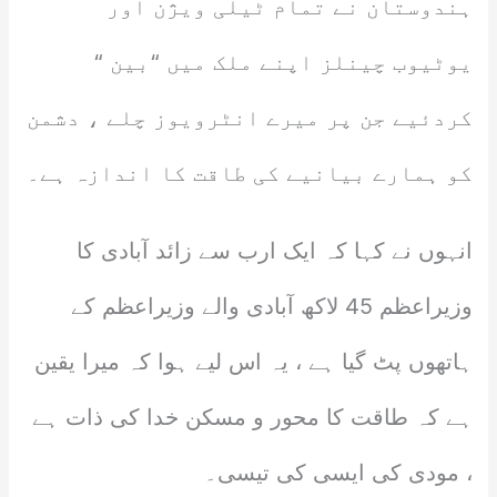
ہندوستان نے تمام ٹیلی ویژن اور
یوٹیوب چینلز اپنے ملک میں “بین “
کردئیے جن پر میرے انٹرویوز چلے ، دشمن
کو ہمارے بیانیے کی طاقت کا اندازہ ہے۔
انہوں نے کہا کہ ایک ارب سے زائد آبادی کا
وزیراعظم 45 لاکھ آبادی والے وزیراعظم کے
ہاتھوں پٹ گیا ہے ، یہ اس لیے ہوا کہ میرا یقین
ہے کہ طاقت کا محور و مسکن خدا کی ذات ہے
، مودی کی ایسی کی تیسی۔