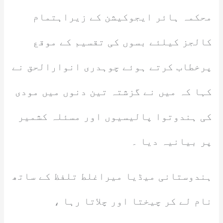
محکمہ ہائر ایجوکیشن کے زیراہتمام
کالجز کیلئے بسوں کی تقسیم کے موقع
پرخطاب کرتے ہوئے چوہدری انوارالحق نے
کہا کہ میں نے گزشتہ تین دنوں میں مودی
کی ہندوتوا پالیسیوں اور مسئلہ کشمیر
پر بیانیہ دیا ۔
ہندوستانی میڈیا میراغلط تلفظ کے ساتھ
نام لے کر چیختا اور چلاتا رہا ،