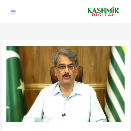
Ski
t
conten