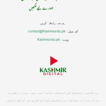
ہمارے لیے لکھیں
ہم سے رابطہ کریں
ای میل:
contact@Kashmiurdu.pk
ویب:
Kashmiurdu.pk
ہم کشمیر ڈیجیٹل کی ڈیجیٹل میڈیا ٹیم ہیں۔ ہمارا مشن ہے
جرات مندانہ صحافت اور تخلیقی کہانی گوئی جو آپ کو باخبر