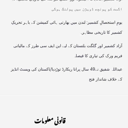
اگست کو پونچھ ڈویژن میں پولنگ ہوگی
یومِ استحصالِ کشمیر: لندن میں بھارتی ہائی کمیشن کے باہر تحریکِ
کشمیر کا تاریخی مظاہرہ
آزاد کشمیر اور گلگت بلتستان کے لیے این ایف سی طرز کے مالیاتی
فریم ورک کی تیاری کا فیصلہ
عبداللہ شفیق نے49 سال پرانا ریکارڈ توڑدیا!پاکستان کی ویسٹ انڈیز
کے خلاف شاندار فتح
قانونی معلومات