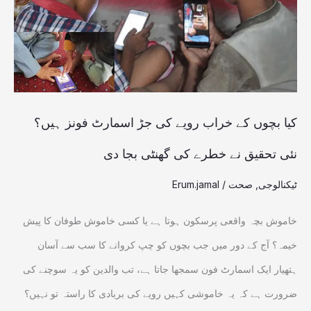
رویے
کی
جڑ
اسمارٹ
فونز
کیا بچوں کے خراب رویے کی جڑ اسمارٹ فونز ہیں؟
ہیں؟
نئی تحقیق نے خطرے کی گھنٹی بجا دی
نئی
ٹیکنالوجی
,
صحت
/
Erum.jamal
تحقیق
نے
خاموش بچہ واقعی پرسکون ہوتا ہے یا کسی خاموش طوفان کا پیش
خطرے
خیمہ؟ آج کے دور میں جب بچوں کو چپ کروانے کا سب سے آسان
کی
ہتھیار ایک اسمارٹ فون سمجھا جاتا ہے، تب والدین کو یہ سوچنے کی
گھنٹی
ضرورت ہے کہ یہ خاموشی کہیں رویے کی بربادی کا راستہ تو نہیں؟