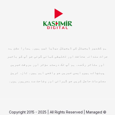
ہم کشمیر ڈیجیٹل کی ڈیجیٹل میڈیا ٹیم ہیں۔ ہمارا مشن ہے
جرات مندانہ صحافت اور تخلیقی کہانی گوئی جو آپ کو باخبر
اور متاثر رکھے۔ ہم آپ تک درست، مؤثر اور بروقت خبریں
پہنچاتے ہیں, ایسی خبریں جو واقعی اہم ہیں۔ تازہ ترین
معلومات حاصل کریں جو گہرائی اور وضاحت سے بھرپور ہوں۔
© Copyright 2015 - 2025 | All Rights Reserved | Managed