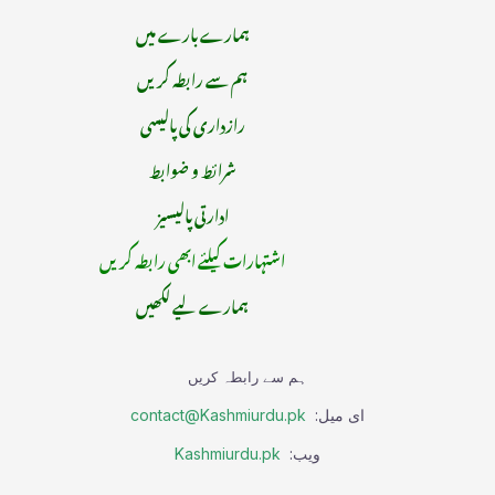
ہمارے بارے میں
ہم سے رابطہ کریں
رازداری کی پالیسی
شرائط و ضوابط
ادارتی پالیسیز
اشتہارات کیلئے ابھی رابطہ کریں
ہمارے لیے لکھیں
ہم سے رابطہ کریں
ای میل:
contact@Kashmiurdu.pk
ویب:
Kashmiurdu.pk