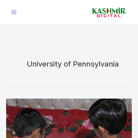
Ski
t
conten
University of Pennsylvania
کیا
بچوں
کے
خراب