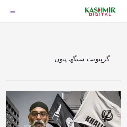
Ski
t
conten
گرپتونت سنگھ پنوں
پاک
فوج
دنیا
کی