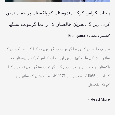
حملہ
نہیں
پنجاب کراس کرکے ہندوستان کو پاکستان پر حملہ نہیں
کرنے
کرنے دیں گے،تحریکِ خالصتان کے رہنما گرپتونت سنگھ
دیں
کشمیر ڈیجیٹل
/
Erum.jamal
گے،تحریکِ
خالصتان
تحریکِ خالصتان کے رہنما گرپتونت سنگھ پنوں نے کہا کہ ہم پاکستان کے
کے
ساتھ اینٹ کی طرح کھڑے ہیں اور پنجاب کراس کرکے ہندوستان کو
رہنما
پاکستان پر حملہ نہیں کرنے دیں گے۔ گرپتونت سنگھ پنوں نے مزید کہا
گرپتونت
کہ اب نہ 1965 کا وقت ہے نہ 1971 کا، ہم پاکستان کے ساتھ ہیں
سنگھ
کیونکہ پاکستان
Read More »