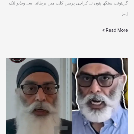
گرپتونت سنگھ پنوں نے کراچی پریس کلب میں برطانیہ سے ویڈیو لنک
[…]
Read More »
پنجاب
کراس
کرکے
ہندوستان
کو
پاکستان
پر