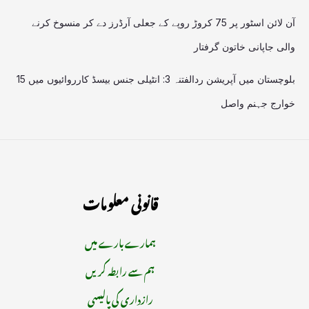
آن لائن اسٹور پر 75 کروڑ روپے کے جعلی آرڈرز دے کر منسوخ کرنے
والی جاپانی خاتون گرفتار
بلوچستان میں آپریشن ردالفتنہ 3: انٹیلی جنس بیسڈ کارروائیوں میں 15
خوارج جہنم واصل
قانونی معلومات
ہمارے بارے میں
ہم سے رابطہ کریں
رازداری کی پالیسی