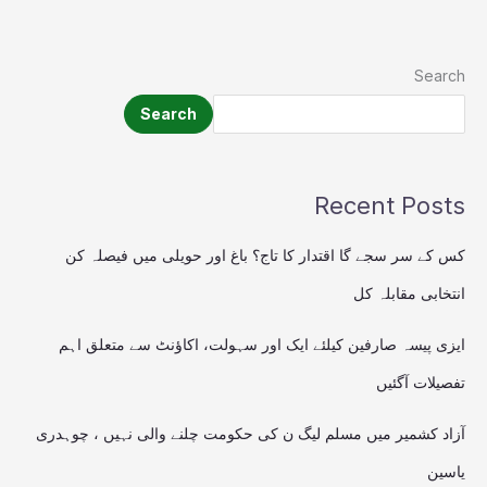
Search
Search
Recent Posts
کس کے سر سجے گا اقتدار کا تاج؟ باغ اور حویلی میں فیصلہ کن
انتخابی مقابلہ کل
ایزی پیسہ صارفین کیلئے ایک اور سہولت، اکاؤنٹ سے متعلق اہم
تفصیلات آگئیں
آزاد کشمیر میں مسلم لیگ ن کی حکومت چلنے والی نہیں ، چوہدری
یاسین