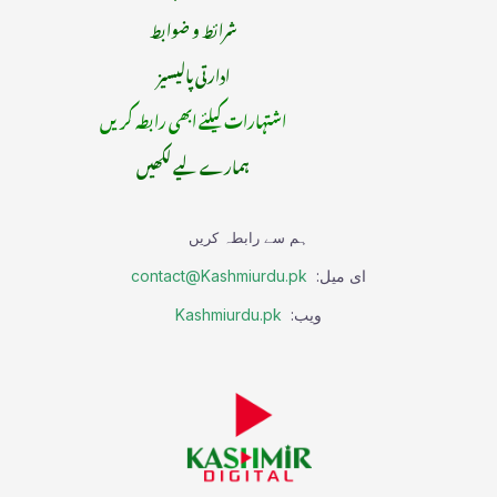
شرائط و ضوابط
ادارتی پالیسیز
اشتہارات کیلئے ابھی رابطہ کریں
ہمارے لیے لکھیں
ہم سے رابطہ کریں
ای میل:
contact@Kashmiurdu.pk
ویب:
Kashmiurdu.pk