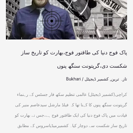
طاقتور
فوج،بھارت
کو
تاریخ
ساز
پاک فوج دنیا کی طاقتور فوج،بھارت کو تاریخ ساز
شکست
شکست دی،گرپتونت سنگھ پنوں
دی،گرپتونت
تازہ ترین
,
کشمیر ڈیجیٹل
/
Bukhari
سنگھ
پنوں
کراچی(کشمیر ڈیجیٹل) عالمی تنظیم سکھ فار جسٹس کے رہنماء
گرپتونت سنگھ پنوں کا کہنا تھا کہ فیلڈ مارشل سیدعاصم منیر کی
قیادت میں پاک فوج دنیا کی ایک طاقتور فوج ہے،جس نے بھارت کو
تاریخ ساز شکست سے دوچار کیا۔ کشمیرمیڈیاسروس کے مطابق