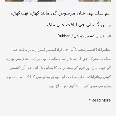
کھڑے
تھے،کھڑے
ہم پہلے بھی بنیان مرصوص کی مانند کھڑے تھے،کھڑے
رہیں
رہیں گے،آئی جی لیاقت علی ملک
گے،آئی
تازہ ترین
,
کشمیر ڈیجیٹل
/
Bukhari
جی
لیاقت
مظفرآباد(کشمیرڈیجیٹل)آئی جی آزادکشمیر کیپٹن ریٹائر لیاقت علی
علی
ملک نے معرکہ حق کے شاندار سال مکمل ہونے پر اپنے پیغام میں بھارت
ملک
کو خوب لتاڑا اور قوم کو متحد رہنے کا پیغام دیا۔ آئی جی آزادکشمیر
کیپٹن ریٹائرلیاقت علی ملک نے اپنے ویڈیو پیغام میں کہا کہ ہم پہلے بھی
بنیان مرصوص کی مانند کھڑے تھے، آج بھی
Read More »