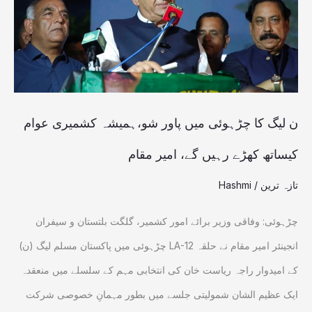
میں
پاور
شو،ہمیشہ
کشمیری
عوام
ن لیگ کا چڑہوئی میں پاور شو،ہمیشہ کشمیری عوام
کیساتھ
کیساتھ کھڑے رہیں گے، امیر مقام
کھڑے
تازہ ترین
/
Hashmi
رہیں
گے،
چڑہوئی: وفاقی وزیر برائے امور کشمیر، گلگت بلتستان و سیفران
امیر
انجینئر امیر مقام نے حلقہ LA-12 چڑہوئی میں پاکستان مسلم لیگ (ن)
مقام
کے امیدوار راجہ ریاست خان کی انتخابی مہم کے سلسلے میں منعقدہ
ایک عظیم الشان شمولیتی جلسے میں بطور مہمانِ خصوصی شرکت