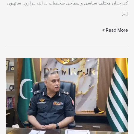
کی جہاں مختلف سیاسی و سماجی شخصیات نے اپنے ہزاروں ساتھیوں
[…]
Read More »
ہم
پہلے
بھی
بنیان
مرصوص
کی
مانند