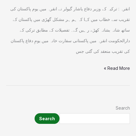
کا
انقرہ : ترکیہ کے وزیر دفاع یاشار گیولر نے انقرہ میں یوم پاکستان کی
دوٹوک
تقریب سے خطاب میں کہا کہ ہم ہر مشکل گھڑی میں پاکستان کے
اعلان
ساتھ شانہ بشانہ کھڑے ر ہیں گے۔ تفصیلات کے مطابق ترکی کے
دارالحکومت انقرہ میں پاکستانی سفارت خانہ میں یومِ دفاع پاکستان
کی تقریب منعقد کی گئی جس
Read More »
Search
Search