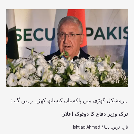
ہرمشکل
گھڑی
میں
پاکستان
کیساتھ
کھڑے
رہیں
گے
:
ہرمشکل گھڑی میں پاکستان کیساتھ کھڑے رہیں گے :
ترک
ترک وزیر دفاع کا دوٹوک اعلان
وزیر
تازہ ترین
,
دنیا
/
Ishtiaq.Ahmed
دفاع