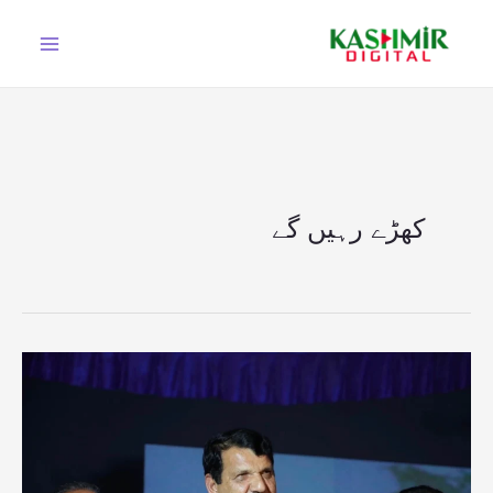
Ski
t
conten
کھڑے رہیں گے
ن
لیگ
کا
چڑہوئی