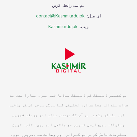
ہم سے رابطہ کریں
ای میل:
contact@Kashmiurdu.pk
ویب:
Kashmiurdu.pk
ہم کشمیر ڈیجیٹل کی ڈیجیٹل میڈیا ٹیم ہیں۔ ہمارا مشن ہے
جرات مندانہ صحافت اور تخلیقی کہانی گوئی جو آپ کو باخبر
اور متاثر رکھے۔ ہم آپ تک درست، مؤثر اور بروقت خبریں
پہنچاتے ہیں, ایسی خبریں جو واقعی اہم ہیں۔ تازہ ترین
معلومات حاصل کریں جو گہرائی اور وضاحت سے بھرپور ہوں۔