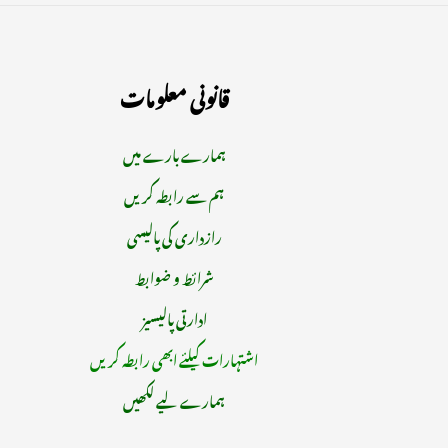
قانونی معلومات
ہمارے بارے میں
ہم سے رابطہ کریں
رازداری کی پالیسی
شرائط و ضوابط
ادارتی پالیسیز
اشتہارات کیلئے ابھی رابطہ کریں
ہمارے لیے لکھیں