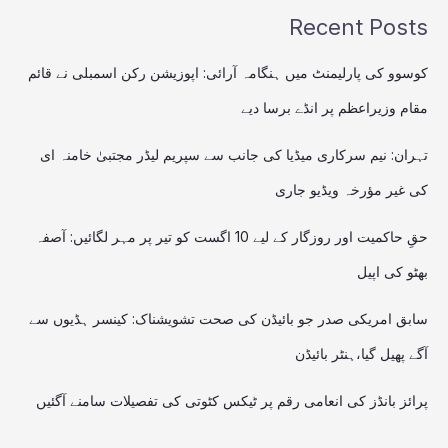
Recent Posts
کوسوو کی پارلیمنٹ میں ہنگامہ آرائی: اپوزیشن رکن اسمبلی نے قائم
مقام وزیراعظم پر انڈے برسا دیے
تہران: نیم سرکاری میڈیا کی جانب سے سپریم لیڈر مجتبیٰ خامنہ ای
کی غیر مؤرخہ ویڈیو جاری
حقِ حاکمیت اور روزگار کے لیے 10 اگست کو تیر پر مہر لگائیں: آصفہ
بھٹو کی اپیل
سابق امریکی صدر جو بائیڈن کی صحت تشویشناک: کینسر ہڈیوں سے
آگے پھیل گیا،ہنٹر بائیڈن
پرائز بانڈز کی انعامی رقم پر ٹیکس کٹوتی کی تفصیلات سامنے آگئیں