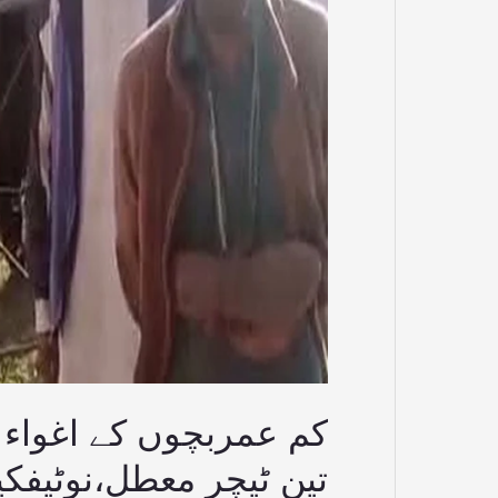
کیس،
ایس
پی
کی
تحریک
پر
تین
ٹیچر
معطل،نوٹیفکیشن
جاری
کم عمربچوں کے اغواء 
تین ٹیچر معطل،نوٹیفک