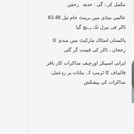
مکمل کرے گی : حذیفہ رحمٰن
عالمی منڈی میں برینٹ خام تیل 83.48
ڈالر فی بیرل تک پہنچ گیا
پاکستان اسٹاک مارکیٹ میں مندی کا
رجحان ، ڈالر کی قیمت گر گئی
ایرانی اسپیکر اورچیف مذاکرات کار باقر
قالیباف کا ٹرمپ کے بیانات پر ردِعمل،
مذاکرات کی پیشکش