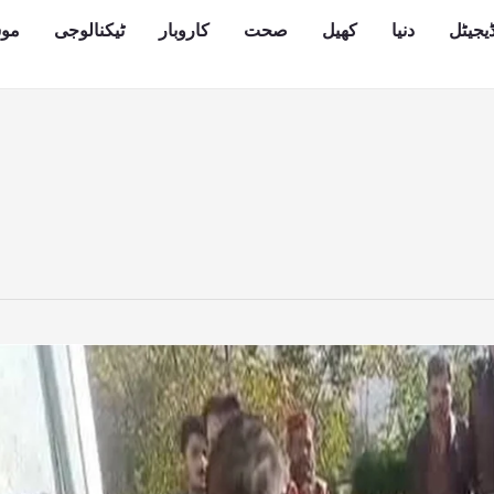
یجیٹل
دنیا
کھیل
صحت
کاروبار
ٹیکنالوجی
مو