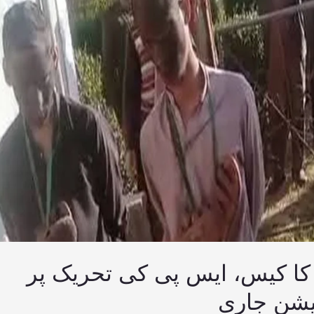
کا کیس، ایس پی کی تحریک پر
یشن جاری