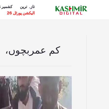
Ski
تازہ ترین
کشمیر ڈ
t
الیکشن پورٹل 26
conten
کم عمربچوں،
کم
عمربچوں
کے
اغواء
کا