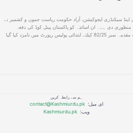
ری اینڈ سیکنڈری ایجوکیشن، آزاد حکومت ریاست جموں و کشمیر نے
 منظوری دی ہے۔ ان اساتذہ کو پاکستان پینل کوڈ کی دفعہ
34/506/337/337V/342/324/489 کے تحت مقدمہ نمبر 82/25 کیلئے ابتدائی پولیس رپورٹ میں نامزد کیا گیا
ہم سے رابطہ کریں
ای میل:
contact@Kashmiurdu.pk
ویب:
Kashmiurdu.pk