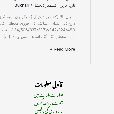
تازہ ترین
,
کشمیر ڈیجیٹل
/
Bukhari
ہٹیاں بالا (کشمیر ڈیجیٹل )سیکرٹری ایلیمنٹ
درج ذیل ابتدائی اساتذہ کی فوری معطلی کی
ہے۔ معطل کئے گئے اساتذہ میں وادی […]
Read More »
قانونی معلومات
ہمارے بارے میں
ہم سے رابطہ کریں
رازداری کی پالیسی